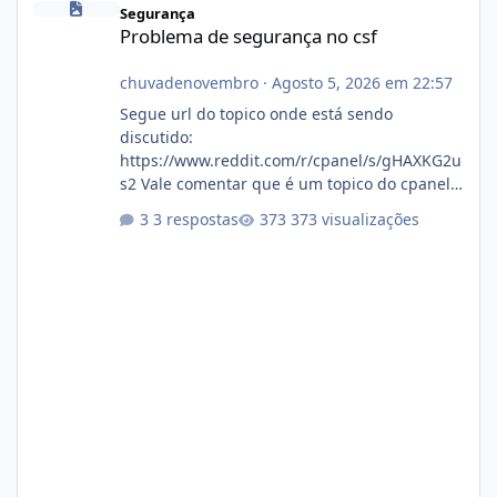
Segurança
Problema de segurança no csf
chuvadenovembro
·
Agosto 5, 2026 em 22:57
Segue url do topico onde está sendo
discutido:
https://www.reddit.com/r/cpanel/s/gHAXKG2u
s2 Vale comentar que é um topico do cpanel...
Não sei como ta a pegada no da.
3 respostas
373 visualizações