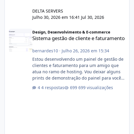
DELTA SERVERS
Julho 30, 2026 em 16:41
Jul 30, 2026
Sistema gestão de cliente e faturamento
Design, Desenvolvimento & E-commerce
Sistema gestão de cliente e faturamento
bernardes10
·
Julho 26, 2026 em 15:34
Estou desenvolvendo um painel de gestão de
clientes e faturamento para um amigo que
atua no ramo de hosting. Vou deixar alguns
prints de demonstração do painel para vocês
darem a opinião de vocês. O sistema já está
4 respostas
699 visualizações
com cerca de 80% concluído e conta com
gerenciamento de servidores de jogos, VPS e
hospedagem cPanel. Fico no aguardo do
feedback de vocês. TMJ! 🚀 Aceito críticas
construtivas!