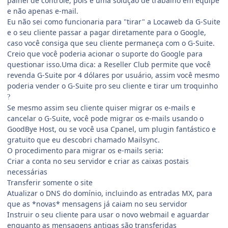
painel de controle, pois é uma solução de trabalho em equipe
e não apenas e-mail.
Eu não sei como funcionaria para "tirar" a Locaweb da G-Suite
e o seu cliente passar a pagar diretamente para o Google,
caso você consiga que seu cliente permaneça com o G-Suite.
Creio que você poderia acionar o suporte do Google para
questionar isso.Uma dica: a Reseller Club permite que você
revenda G-Suite por 4 dólares por usuário, assim você mesmo
poderia vender o G-Suite pro seu cliente e tirar um troquinho
?
Se mesmo assim seu cliente quiser migrar os e-mails e
cancelar o G-Suite, você pode migrar os e-mails usando o
GoodBye Host, ou se você usa Cpanel, um plugin fantástico e
gratuito que eu descobri chamado Mailsync.
O procedimento para migrar os e-mails seria:
Criar a conta no seu servidor e criar as caixas postais
necessárias
Transferir somente o site
Atualizar o DNS do domínio, incluindo as entradas MX, para
que as *novas* mensagens já caiam no seu servidor
Instruir o seu cliente para usar o novo webmail e aguardar
enquanto as mensagens antigas são transferidas