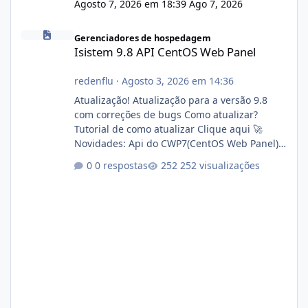
Agosto 7, 2026 em 18:39
Ago 7, 2026
Isistem 9.8 API CentOS Web Panel
Gerenciadores de hospedagem
Isistem 9.8 API CentOS Web Panel
redenflu
·
Agosto 3, 2026 em 14:36
Atualização! Atualização para a versão 9.8
com correções de bugs Como atualizar?
Tutorial de como atualizar Clique aqui 🚀
Novidades: Api do CWP7(CentOS Web Panel)
Link publico para consulta de sub.dominio
0 respostas
252 visualizações
autorizado a usasr o isistem:
https://isistem.com.br/check-license/ Editor
de texto Html para e-mails enviados pelo
sistema 🛠️ Correções: Ajuste no memory limit
do instalador agora com filtros para ajudar o
usuário. Ajuste no valor de renovação de
registro de domínio Ajuste assinatura n