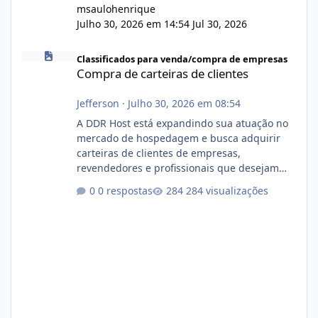
msaulohenrique
Julho 30, 2026 em 14:54
Jul 30, 2026
Compra de carteiras de clientes
Classificados para venda/compra de empresas
Compra de carteiras de clientes
Jefferson
·
Julho 30, 2026 em 08:54
A DDR Host está expandindo sua atuação no
mercado de hospedagem e busca adquirir
carteiras de clientes de empresas,
revendedores e profissionais que desejam
encerrar suas atividades ou reduzir sua
0 respostas
284 visualizações
operação. Se você possui clientes ativos de
hospedagem de sites, hospedagem revenda
(cPanel, DirectAdmin ou Plesk), podemos
apresentar uma proposta justa, transparente
e com total sigilo durante todo o processo. O
que buscamos Estamos interessados
principalmente em: Carteiras de clientes de
Hospedagem