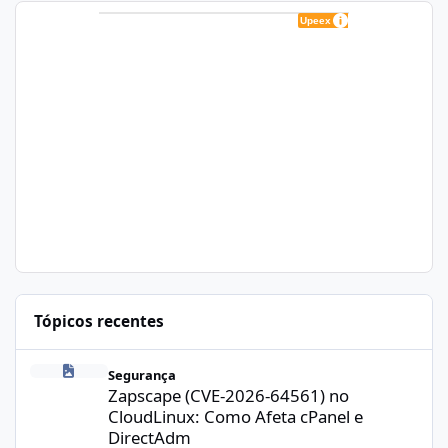
Tópicos recentes
Zapscape (CVE-2026-64561) no CloudLinux: Como Afeta cPanel e
Segurança
Zapscape (CVE-2026-64561) no
CloudLinux: Como Afeta cPanel e
DirectAdm