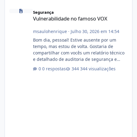
Vulnerabilidade no famoso VOX
Segurança
Vulnerabilidade no famoso VOX
msaulohenrique
·
Julho 30, 2026 em 14:54
Bom dia, pessoal! Estive ausente por um
tempo, mas estou de volta. Gostaria de
compartilhar com vocês um relatório técnico
e detalhado de auditoria de segurança e
conformidade referente ao VOXPANEL (versão
0 respostas
344 visualizações
atualmente em circulação e comercialização
no mercado). 1. Análise de Integridade dos
Arquivos Arquivo Tamanho Conteúdo
Identificado Integridade video.zip 623.85 MB
Painel de streaming de vídeo, binários
Wowza, FFmpeg e scripts AlmaLinux Íntegro
audio.zip 507.08 MB Painel PHP de áudio,
AutoDJ,