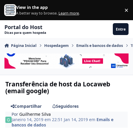
Ir para conteúdo
View in the app
×
Di
A better way to browse.
Learn more
.
Portal do Host
Entre
Dicas para quem hospeda
Página Inicial
Hospedagem
Emails e bancos de dados
T
Transferência de host da Locaweb
(email google)
Compartilhar
Seguidores
Por
Guilherme Silva
Janeiro 14, 2019 em 22:51
Jan 14, 2019
em
Emails e
bancos de dados