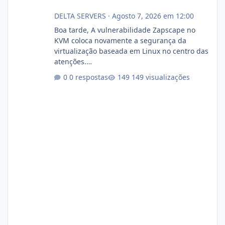
DELTA SERVERS
·
Agosto 7, 2026 em 12:00
Boa tarde, A vulnerabilidade Zapscape no
KVM coloca novamente a segurança da
virtualização baseada em Linux no centro das
atenções.
https://cloudlinux.statuspage.io/incidents/dlr
0 respostas
149 visualizações
xjx23zz5f Criamos uma breve explicação:
https://www.deltaservers.com.br/blog/zapsca
pe-cve-2026-64561/