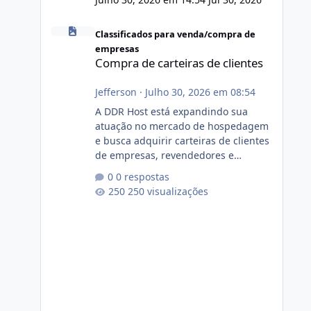
Compra de carteiras de clientes
Classificados para venda/compra de
empresas
Compra de carteiras de clientes
Jefferson
·
Julho 30, 2026 em 08:54
A DDR Host está expandindo sua
atuação no mercado de hospedagem
e busca adquirir carteiras de clientes
de empresas, revendedores e
profissionais que desejam encerrar
0 respostas
suas atividades ou reduzir sua
250 visualizações
operação. Se você possui clientes
ativos de hospedagem de sites,
hospedagem revenda (cPanel,
DirectAdmin ou Plesk), podemos
apresentar uma proposta justa,
transparente e com total sigilo
durante todo o processo. O que
buscamos Estamos interessados