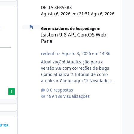
DELTA SERVERS
Agosto 6, 2026 em 21:51
Ago 6, 2026
Isistem 9.8 API CentOS Web Panel
a
Gerenciadores de hospedagem
Isistem 9.8 API CentOS Web
Panel
redenflu
·
Agosto 3, 2026 em 14:36
Atualização! Atualização para a
versão 9.8 com correções de bugs
Como atualizar? Tutorial de como
atualizar Clique aqui 🚀 Novidades:
Api do CWP7(CentOS Web Panel) Link
0 respostas
1
publico para consulta de sub.dominio
189 visualizações
autorizado a usasr o isistem:
https://isistem.com.br/check-license/
Editor de texto Html para e-mails
enviados pelo sistema 🛠️ Correções:
Ajuste no memory limit do instalador
UTOR
agora com filtros para ajudar o