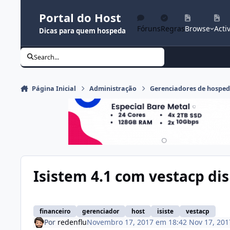
Ir para conteúdo
Portal do Host
Fóruns
Regras
Browse
Activ
Dicas para quem hospeda
Search...
Página Inicial
Administração
Gerenciadores de hospe
Isistem 4.1 com vestacp dis
financeiro
gerenciador
host
isiste
vestacp
Por
redenflu
Novembro 17, 2017 em 18:42
Nov 17, 201