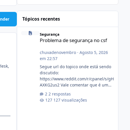
Tópicos recentes
nder
Problema de segurança no csf
Segurança
Problema de segurança no csf
chuvadenovembro
·
Agosto 5, 2026
em 22:57
lesk,
Segue url do topico onde está sendo
discutido:
https://www.reddit.com/r/cpanel/s/gH
AXKG2us2 Vale comentar que é um
topico do cpanel... Não sei como ta a
2 respostas
pegada no da.
127 visualizações