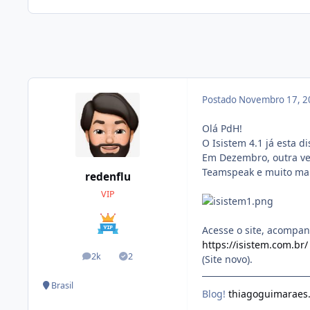
Postado
Novembro 17, 2
Olá PdH!
O Isistem 4.1 já esta d
Em Dezembro, outra ver
Teamspeak e muito mai
redenflu
VIP
Acesse o site, acompan
https://isistem.com.br/
2k
2
(Site novo).
posts
Soluções
Brasil
Blog!
thiagoguimaraes