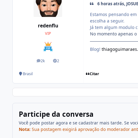
6 horas atrás, JOSUE
Estamos pensando em 
escolha a seguir.
redenflu
Já tem algum modulo c
No momento apenas o S
VIP
Blog!
thiagoguimaraes
2k
2
posts
Soluções
Citar
Brasil
Participe da conversa
Você pode postar agora e se cadastrar mais tarde. Se vo
Nota:
Sua postagem exigirá aprovação do moderador antes 