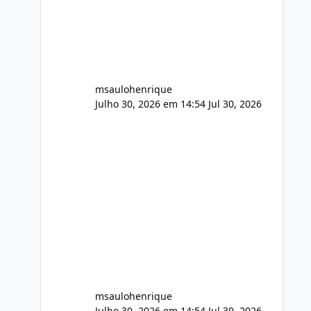
FFmpeg e scripts AlmaLinux Íntegro
audio.zip 507.08 MB Painel PHP de
áudio, AutoDJ,
msaulohenrique
Julho 30, 2026 em 14:54
Jul 30, 2026
msaulohenrique
Julho 30, 2026 em 14:54
Jul 30, 2026