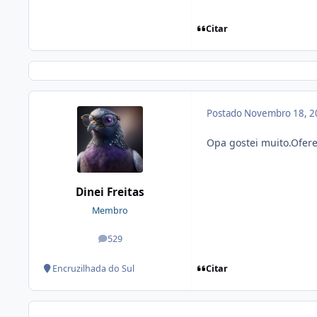
Citar
Postado
Novembro 18, 2
Opa gostei muito.Ofere
Dinei Freitas
Membro
529
posts
Citar
Encruzilhada do Sul