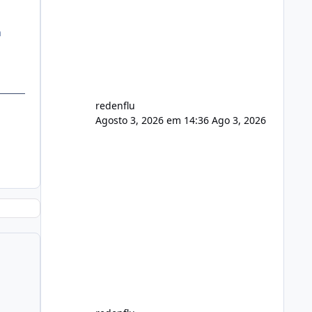
usuário. Ajuste no valor de renovação
de registro de domínio Ajuste
a
assinatura n
redenflu
Agosto 3, 2026 em 14:36
Ago 3, 2026