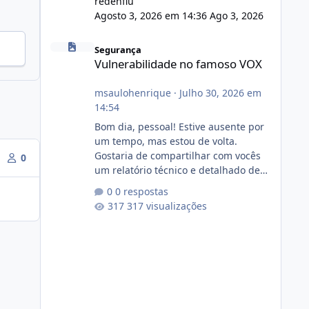
redenflu
Agosto 3, 2026 em 14:36
Ago 3, 2026
Vulnerabilidade no famoso VOX
Segurança
Vulnerabilidade no famoso VOX
msaulohenrique
·
Julho 30, 2026 em
14:54
Bom dia, pessoal! Estive ausente por
um tempo, mas estou de volta.
Gostaria de compartilhar com vocês
0
um relatório técnico e detalhado de
auditoria de segurança e
0 respostas
conformidade referente
317 visualizações
ao VOXPANEL (versão atualmente em
circulação e comercialização no
mercado). 1. Análise de Integridade
dos Arquivos Arquivo Tamanho
Conteúdo Identificado Integridade
video.zip 623.85 MB Painel de
streaming de vídeo, binários Wowza,