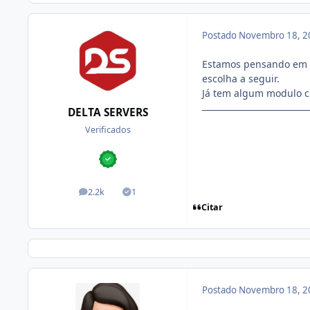
Postado
Novembro 18, 2
Estamos pensando em s
escolha a seguir.
Já tem algum modulo c
DELTA SERVERS
Verificados
2.2k
1
posts
Soluções
Citar
Postado
Novembro 18, 2