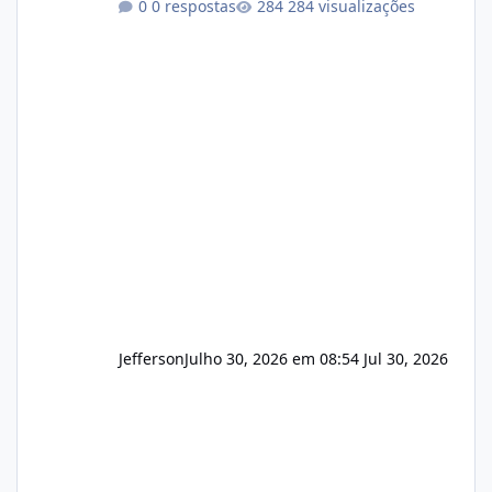
0 respostas
284 visualizações
operação. Se você possui clientes ativos de
hospedagem de sites, hospedagem revenda
(cPanel, DirectAdmin ou Plesk), podemos
apresentar uma proposta justa, transparente
e com total sigilo durante todo o processo. O
que buscamos Estamos interessados
principalmente em: Carteiras de clientes de
Hospedagem
Jefferson
Julho 30, 2026 em 08:54
Jul 30, 2026