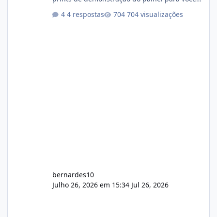
darem a opinião de vocês. O sistema já está
4 respostas
704 visualizações
com cerca de 80% concluído e conta com
gerenciamento de servidores de jogos, VPS e
hospedagem cPanel. Fico no aguardo do
feedback de vocês. TMJ! 🚀 Aceito críticas
construtivas!
bernardes10
Julho 26, 2026 em 15:34
Jul 26, 2026