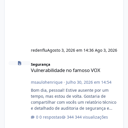
redenflu
Agosto 3, 2026 em 14:36
Ago 3, 2026
Vulnerabilidade no famoso VOX
Segurança
Vulnerabilidade no famoso VOX
msaulohenrique
·
Julho 30, 2026 em 14:54
Bom dia, pessoal! Estive ausente por um
tempo, mas estou de volta. Gostaria de
compartilhar com vocês um relatório técnico
e detalhado de auditoria de segurança e
conformidade referente ao VOXPANEL (versão
0 respostas
344 visualizações
atualmente em circulação e comercialização
no mercado). 1. Análise de Integridade dos