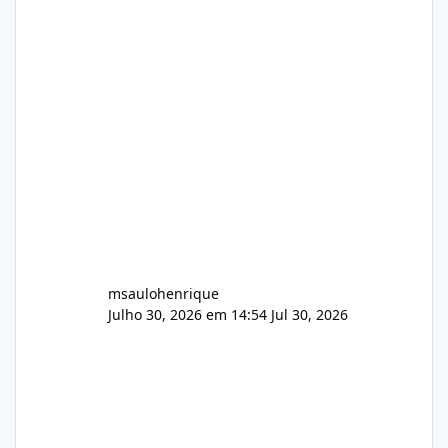
Arquivos Arquivo Tamanho Conteúdo
Identificado Integridade video.zip 623.85 MB
Painel de streaming de vídeo, binários
Wowza, FFmpeg e scripts AlmaLinux Íntegro
audio.zip 507.08 MB Painel PHP de áudio,
AutoDJ,
msaulohenrique
Julho 30, 2026 em 14:54
Jul 30, 2026