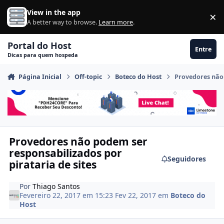
Ir para conteúdo
View in the app
×
Di
A better way to browse.
Learn more
.
Portal do Host
Entre
Dicas para quem hospeda
Página Inicial
Off-topic
Boteco do Host
Provedores não 
Provedores não podem ser
responsabilizados por
Seguidores
pirataria de sites
Por
Thiago Santos
Fevereiro 22, 2017 em 15:23
Fev 22, 2017
em
Boteco do
Host