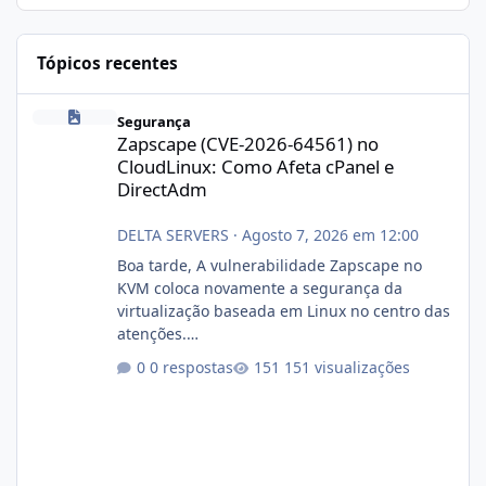
Tópicos recentes
Zapscape (CVE-2026-64561) no CloudLinux: Como Afeta cPanel e
Segurança
Zapscape (CVE-2026-64561) no
CloudLinux: Como Afeta cPanel e
DirectAdm
DELTA SERVERS
·
Agosto 7, 2026 em 12:00
Boa tarde, A vulnerabilidade Zapscape no
KVM coloca novamente a segurança da
virtualização baseada em Linux no centro das
atenções.
https://cloudlinux.statuspage.io/incidents/dlr
0 respostas
151 visualizações
xjx23zz5f Criamos uma breve explicação:
https://www.deltaservers.com.br/blog/zapsca
pe-cve-2026-64561/