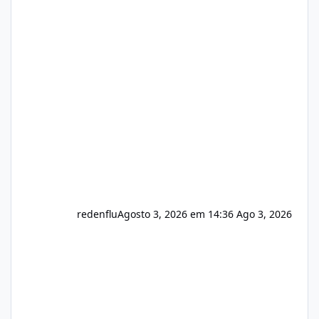
https://isistem.com.br/check-license/ Editor
de texto Html para e-mails enviados pelo
sistema 🛠️ Correções: Ajuste no memory limit
do instalador agora com filtros para ajudar o
usuário. Ajuste no valor de renovação de
registro de domínio Ajuste assinatura n
redenflu
Agosto 3, 2026 em 14:36
Ago 3, 2026