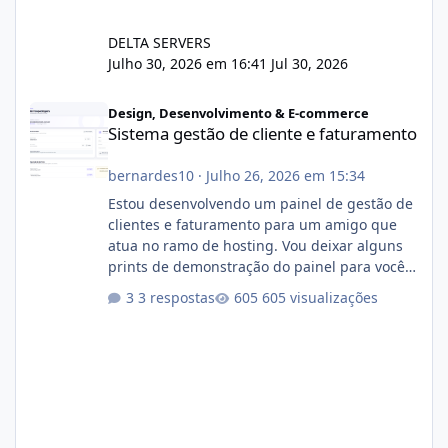
DELTA SERVERS
Julho 30, 2026 em 16:41
Jul 30, 2026
Sistema gestão de cliente e faturamento
Design, Desenvolvimento & E-commerce
Sistema gestão de cliente e faturamento
bernardes10
·
Julho 26, 2026 em 15:34
Estou desenvolvendo um painel de gestão de
clientes e faturamento para um amigo que
atua no ramo de hosting. Vou deixar alguns
prints de demonstração do painel para vocês
darem a opinião de vocês. O sistema já está
3 respostas
605 visualizações
com cerca de 80% concluído e conta com
gerenciamento de servidores de jogos, VPS e
hospedagem cPanel. Fico no aguardo do
feedback de vocês. TMJ! 🚀 Aceito críticas
construtivas!