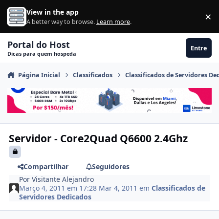
Ir para conteúdo
View in the app
×
Di
A better way to browse.
Learn more
.
Portal do Host
Entre
Dicas para quem hospeda
Página Inicial
Classificados
Classificados de Servidores De
Servidor - Core2Quad Q6600 2.4Ghz
Compartilhar
Seguidores
Por
Visitante Alejandro
Março 4, 2011 em 17:28
Mar 4, 2011
em
Classificados de
Servidores Dedicados