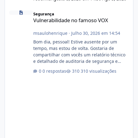
Vulnerabilidade no famoso VOX
Segurança
Vulnerabilidade no famoso VOX
msaulohenrique
·
Julho 30, 2026 em 14:54
Bom dia, pessoal! Estive ausente por um
tempo, mas estou de volta. Gostaria de
compartilhar com vocês um relatório técnico
e detalhado de auditoria de segurança e
conformidade referente ao VOXPANEL (versão
0 respostas
310 visualizações
atualmente em circulação e comercialização
no mercado). 1. Análise de Integridade dos
Arquivos Arquivo Tamanho Conteúdo
Identificado Integridade video.zip 623.85 MB
Painel de streaming de vídeo, binários
Wowza, FFmpeg e scripts AlmaLinux Íntegro
audio.zip 507.08 MB Painel PHP de áudio,
AutoDJ,