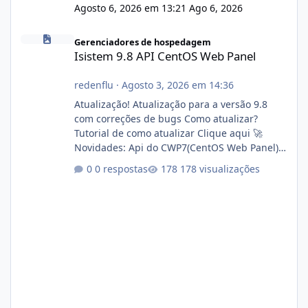
Agosto 6, 2026 em 13:21
Ago 6, 2026
Isistem 9.8 API CentOS Web Panel
Gerenciadores de hospedagem
Isistem 9.8 API CentOS Web Panel
redenflu
·
Agosto 3, 2026 em 14:36
Atualização! Atualização para a versão 9.8
com correções de bugs Como atualizar?
Tutorial de como atualizar Clique aqui 🚀
Novidades: Api do CWP7(CentOS Web Panel)
Link publico para consulta de sub.dominio
0 respostas
178 visualizações
autorizado a usasr o isistem:
https://isistem.com.br/check-license/ Editor
de texto Html para e-mails enviados pelo
sistema 🛠️ Correções: Ajuste no memory limit
do instalador agora com filtros para ajudar o
usuário. Ajuste no valor de renovação de
registro de domínio Ajuste assinatura n