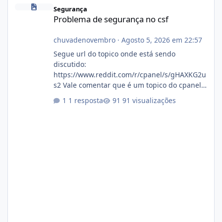
Problema de segurança no csf
Segurança
Problema de segurança no csf
chuvadenovembro
·
Agosto 5, 2026 em 22:57
Segue url do topico onde está sendo
discutido:
https://www.reddit.com/r/cpanel/s/gHAXKG2u
s2 Vale comentar que é um topico do cpanel...
Não sei como ta a pegada no da.
1 resposta
91 visualizações