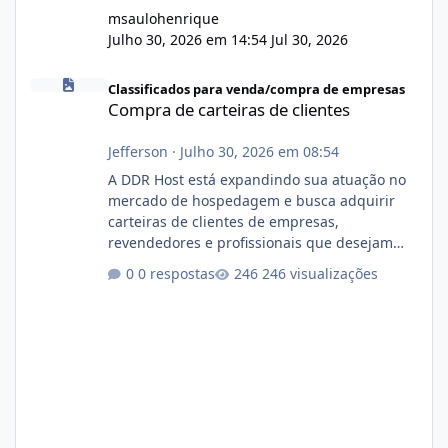
msaulohenrique
Julho 30, 2026 em 14:54
Jul 30, 2026
Compra de carteiras de clientes
Classificados para venda/compra de empresas
Compra de carteiras de clientes
Jefferson
·
Julho 30, 2026 em 08:54
A DDR Host está expandindo sua atuação no
mercado de hospedagem e busca adquirir
carteiras de clientes de empresas,
revendedores e profissionais que desejam
encerrar suas atividades ou reduzir sua
0 respostas
246 visualizações
operação. Se você possui clientes ativos de
hospedagem de sites, hospedagem revenda
(cPanel, DirectAdmin ou Plesk), podemos
apresentar uma proposta justa, transparente
e com total sigilo durante todo o processo. O
que buscamos Estamos interessados
principalmente em: Carteiras de clientes de
Hospedagem