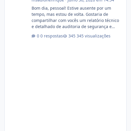
Bom dia, pessoal! Estive ausente por um
tempo, mas estou de volta. Gostaria de
compartilhar com vocês um relatório técnico
e detalhado de auditoria de segurança e
conformidade referente ao VOXPANEL (versão
0 respostas
345 visualizações
atualmente em circulação e comercialização
no mercado). 1. Análise de Integridade dos
Arquivos Arquivo Tamanho Conteúdo
Identificado Integridade video.zip 623.85 MB
Painel de streaming de vídeo, binários
Wowza, FFmpeg e scripts AlmaLinux Íntegro
audio.zip 507.08 MB Painel PHP de áudio,
AutoDJ,