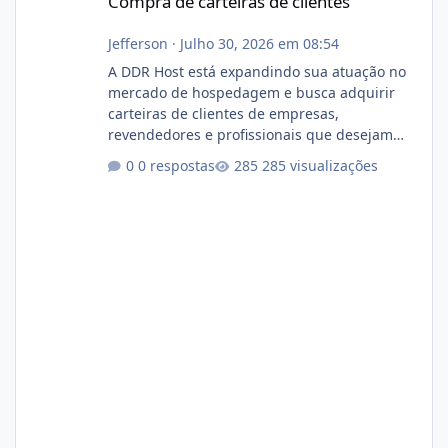
Compra de carteiras de clientes
Jefferson
·
Julho 30, 2026 em 08:54
A DDR Host está expandindo sua atuação no
mercado de hospedagem e busca adquirir
carteiras de clientes de empresas,
revendedores e profissionais que desejam
encerrar suas atividades ou reduzir sua
0 respostas
285 visualizações
operação. Se você possui clientes ativos de
hospedagem de sites, hospedagem revenda
(cPanel, DirectAdmin ou Plesk), podemos
apresentar uma proposta justa, transparente
e com total sigilo durante todo o processo. O
que buscamos Estamos interessados
principalmente em: Carteiras de clientes de
Hospedagem