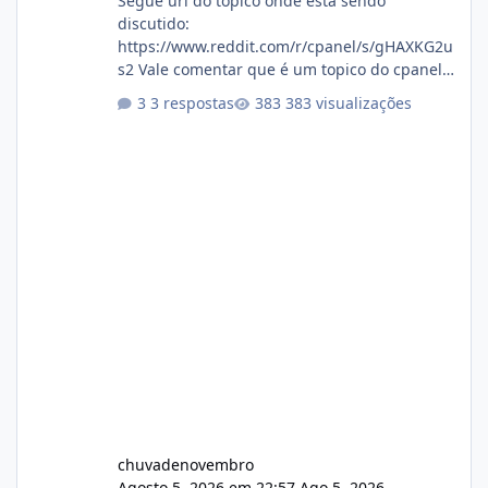
Segue url do topico onde está sendo
discutido:
https://www.reddit.com/r/cpanel/s/gHAXKG2u
s2 Vale comentar que é um topico do cpanel...
Não sei como ta a pegada no da.
3 respostas
383 visualizações
chuvadenovembro
Agosto 5, 2026 em 22:57
Ago 5, 2026