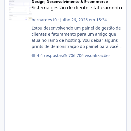
Design, Desenvolvimento & E-commerce
Sistema gestão de cliente e faturamento
bernardes10
·
Julho 26, 2026 em 15:34
Estou desenvolvendo um painel de gestão de
clientes e faturamento para um amigo que
atua no ramo de hosting. Vou deixar alguns
prints de demonstração do painel para vocês
darem a opinião de vocês. O sistema já está
4 respostas
706 visualizações
com cerca de 80% concluído e conta com
gerenciamento de servidores de jogos, VPS e
hospedagem cPanel. Fico no aguardo do
feedback de vocês. TMJ! 🚀 Aceito críticas
construtivas!