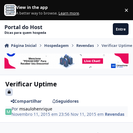
Ir para conteúdo
View in the app
×
Di
A better way to browse.
Learn more
.
Portal do Host
Entre
Dicas para quem hospeda
Página Inicial
Hospedagem
Revendas
Verificar Uptime
Verificar Uptime
Compartilhar
Seguidores
Por
msaulohenrique
Novembro 11, 2015 em 23:56
Nov 11, 2015
em
Revendas