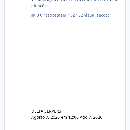
atenções.
https://cloudlinux.statuspage.io/incidents/dlr
0 respostas
152 visualizações
xjx23zz5f Criamos uma breve explicação:
https://www.deltaservers.com.br/blog/zapsca
pe-cve-2026-64561/
DELTA SERVERS
Agosto 7, 2026 em 12:00
Ago 7, 2026