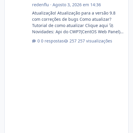
redenflu
·
Agosto 3, 2026 em 14:36
Atualização! Atualização para a versão 9.8
com correções de bugs Como atualizar?
Tutorial de como atualizar Clique aqui 🚀
Novidades: Api do CWP7(CentOS Web Panel)
Link publico para consulta de sub.dominio
0 respostas
257 visualizações
autorizado a usasr o isistem:
https://isistem.com.br/check-license/ Editor
de texto Html para e-mails enviados pelo
sistema 🛠️ Correções: Ajuste no memory limit
do instalador agora com filtros para ajudar o
usuário. Ajuste no valor de renovação de
registro de domínio Ajuste assinatura n