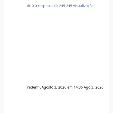
Link publico para consulta de sub.dominio
0 respostas
245 visualizações
autorizado a usasr o isistem:
https://isistem.com.br/check-license/ Editor
de texto Html para e-mails enviados pelo
sistema 🛠️ Correções: Ajuste no memory limit
do instalador agora com filtros para ajudar o
usuário. Ajuste no valor de renovação de
registro de domínio Ajuste assinatura n
redenflu
Agosto 3, 2026 em 14:36
Ago 3, 2026