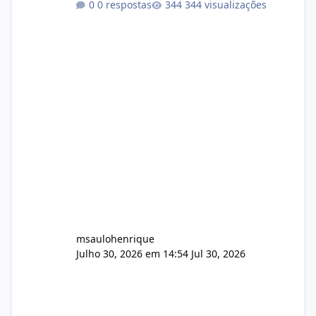
0 respostas
344 visualizações
atualmente em circulação e comercialização
no mercado). 1. Análise de Integridade dos
Arquivos Arquivo Tamanho Conteúdo
Identificado Integridade video.zip 623.85 MB
Painel de streaming de vídeo, binários
Wowza, FFmpeg e scripts AlmaLinux Íntegro
audio.zip 507.08 MB Painel PHP de áudio,
AutoDJ,
msaulohenrique
Julho 30, 2026 em 14:54
Jul 30, 2026