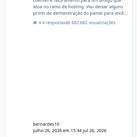
clientes e faturamento para um amigo que
atua no ramo de hosting. Vou deixar alguns
prints de demonstração do painel para vocês
darem a opinião de vocês. O sistema já está
4 respostas
682 visualizações
com cerca de 80% concluído e conta com
gerenciamento de servidores de jogos, VPS e
hospedagem cPanel. Fico no aguardo do
feedback de vocês. TMJ! 🚀 Aceito críticas
construtivas!
bernardes10
Julho 26, 2026 em 15:34
Jul 26, 2026