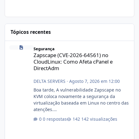
Tópicos recentes
Zapscape (CVE-2026-64561) no CloudLinux: Como Afeta cPanel e
Segurança
Zapscape (CVE-2026-64561) no
CloudLinux: Como Afeta cPanel e
DirectAdm
DELTA SERVERS
·
Agosto 7, 2026 em 12:00
Boa tarde, A vulnerabilidade Zapscape no
KVM coloca novamente a segurança da
virtualização baseada em Linux no centro das
atenções.
https://cloudlinux.statuspage.io/incidents/dlr
0 respostas
142 visualizações
xjx23zz5f Criamos uma breve explicação:
https://www.deltaservers.com.br/blog/zapsca
pe-cve-2026-64561/