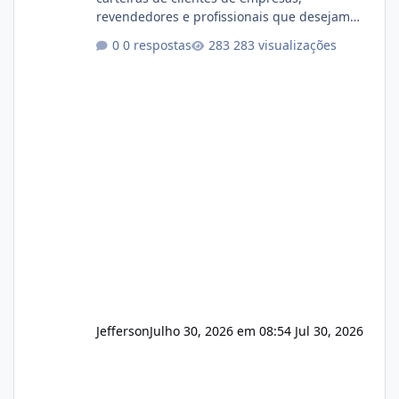
revendedores e profissionais que desejam
encerrar suas atividades ou reduzir sua
0 respostas
283 visualizações
operação. Se você possui clientes ativos de
hospedagem de sites, hospedagem revenda
(cPanel, DirectAdmin ou Plesk), podemos
apresentar uma proposta justa, transparente
e com total sigilo durante todo o processo. O
que buscamos Estamos interessados
principalmente em: Carteiras de clientes de
Hospedagem
Jefferson
Julho 30, 2026 em 08:54
Jul 30, 2026