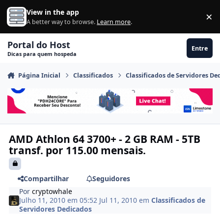
Ir para conteúdo
View in the app
×
Di
A better way to browse.
Learn more
.
Portal do Host
Entre
Dicas para quem hospeda
Página Inicial
Classificados
Classificados de Servidores De
AMD Athlon 64 3700+ - 2 GB RAM - 5TB
transf. por 115.00 mensais.
Compartilhar
Seguidores
Por
cryptowhale
Julho 11, 2010 em 05:52
Jul 11, 2010
em
Classificados de
Servidores Dedicados