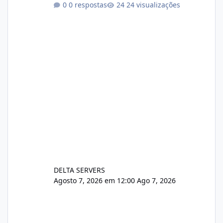
0 respostas
24 visualizações
xjx23zz5f Criamos uma breve explicação:
https://www.deltaservers.com.br/blog/zapsca
pe-cve-2026-64561/
DELTA SERVERS
Agosto 7, 2026 em 12:00
Ago 7, 2026