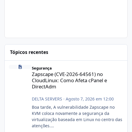
Tópicos recentes
Zapscape (CVE-2026-64561) no CloudLinux: Como Afeta cPanel e
Segurança
Zapscape (CVE-2026-64561) no
CloudLinux: Como Afeta cPanel e
DirectAdm
DELTA SERVERS
·
Agosto 7, 2026 em 12:00
Boa tarde, A vulnerabilidade Zapscape no
KVM coloca novamente a segurança da
virtualização baseada em Linux no centro das
atenções.
https://cloudlinux.statuspage.io/incidents/dlr