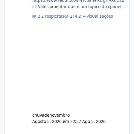
https://www.reddit.com/r/cpanel/s/gHAXKG2u
s2 Vale comentar que é um topico do cpanel...
Não sei como ta a pegada no da.
2 respostas
214 visualizações
chuvadenovembro
Agosto 5, 2026 em 22:57
Ago 5, 2026