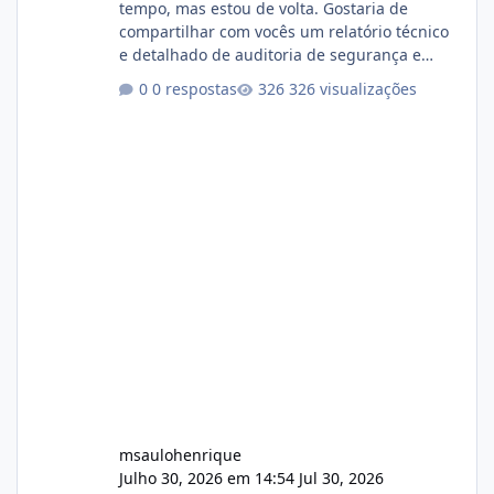
tempo, mas estou de volta. Gostaria de
compartilhar com vocês um relatório técnico
e detalhado de auditoria de segurança e
conformidade referente ao VOXPANEL (versão
0 respostas
326 visualizações
atualmente em circulação e comercialização
no mercado). 1. Análise de Integridade dos
Arquivos Arquivo Tamanho Conteúdo
Identificado Integridade video.zip 623.85 MB
Painel de streaming de vídeo, binários
Wowza, FFmpeg e scripts AlmaLinux Íntegro
audio.zip 507.08 MB Painel PHP de áudio,
AutoDJ,
msaulohenrique
Julho 30, 2026 em 14:54
Jul 30, 2026