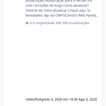
Atualização! Atualização para a versão 9.8
com correções de bugs Como atualizar?
Tutorial de como atualizar Clique aqui 🚀
Novidades: Api do CWP7(CentOS Web Panel)
Link publico para consulta de sub.dominio
0 respostas
208 visualizações
autorizado a usasr o isistem:
https://isistem.com.br/check-license/ Editor
de texto Html para e-mails enviados pelo
sistema 🛠️ Correções: Ajuste no memory limit
do instalador agora com filtros para ajudar o
usuário. Ajuste no valor de renovação de
registro de domínio Ajuste assinatura n
redenflu
Agosto 3, 2026 em 14:36
Ago 3, 2026