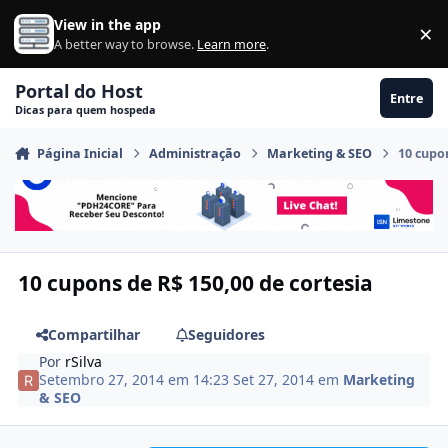
Ir para conteúdo
View in the app
×
Di
A better way to browse.
Learn more
.
Portal do Host
Entre
Dicas para quem hospeda
Página Inicial
Administração
Marketing & SEO
10 cupon
10 cupons de R$ 150,00 de cortesia
Compartilhar
Seguidores
Por
rSilva
Setembro 27, 2014 em 14:23
Set 27, 2014
em
Marketing
& SEO