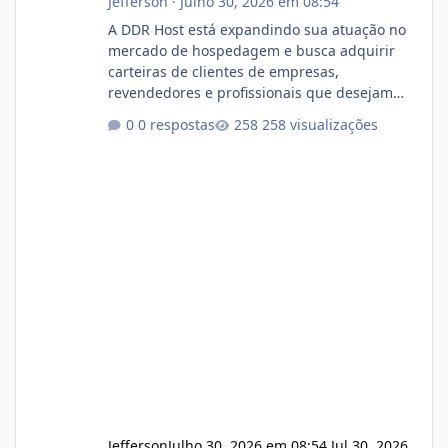
Jefferson
·
Julho 30, 2026 em 08:54
A DDR Host está expandindo sua atuação no
mercado de hospedagem e busca adquirir
carteiras de clientes de empresas,
revendedores e profissionais que desejam
encerrar suas atividades ou reduzir sua
0 respostas
258 visualizações
operação. Se você possui clientes ativos de
hospedagem de sites, hospedagem revenda
(cPanel, DirectAdmin ou Plesk), podemos
apresentar uma proposta justa, transparente
e com total sigilo durante todo o processo. O
que buscamos Estamos interessados
principalmente em: Carteiras de clientes de
Hospedagem
Jefferson
Julho 30, 2026 em 08:54
Jul 30, 2026