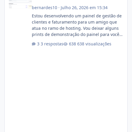
bernardes10
·
Julho 26, 2026 em 15:34
Estou desenvolvendo um painel de gestão de
clientes e faturamento para um amigo que
atua no ramo de hosting. Vou deixar alguns
prints de demonstração do painel para vocês
darem a opinião de vocês. O sistema já está
3 respostas
638 visualizações
com cerca de 80% concluído e conta com
gerenciamento de servidores de jogos, VPS e
hospedagem cPanel. Fico no aguardo do
feedback de vocês. TMJ! 🚀 Aceito críticas
construtivas!