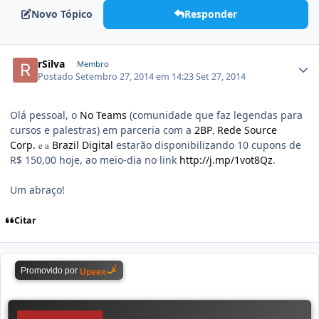
Novo Tópico
Responder
rSilva
Membro
Postado
Setembro 27, 2014 em 14:23
Set 27, 2014
Olá pessoal, o
No Teams
(comunidade que faz legendas para
cursos e palestras) em parceria com a
2BP
Rede Source
,
Corp.
Brazil Digital
estarão disponibilizando 10 cupons de
e a
R$ 150,00 hoje, ao meio-dia no link
http://j.mp/1vot8Qz
.
Um abraço!
Citar