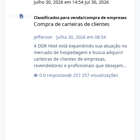
Julho 30, 2026 em 14:54
Jul 30, 2026
Compra de carteiras de clientes
Classificados para venda/compra de empresas
Compra de carteiras de clientes
Jefferson
·
Julho 30, 2026 em 08:54
A DDR Host está expandindo sua atuação no
mercado de hospedagem e busca adquirir
carteiras de clientes de empresas,
revendedores e profissionais que desejam
encerrar suas atividades ou reduzir sua
0 respostas
257 visualizações
operação. Se você possui clientes ativos de
hospedagem de sites, hospedagem revenda
(cPanel, DirectAdmin ou Plesk), podemos
apresentar uma proposta justa, transparente
e com total sigilo durante todo o processo. O
que buscamos Estamos interessados
principalmente em: Carteiras de clientes de
Hospedagem