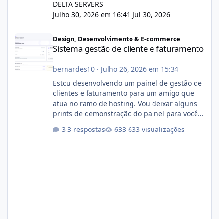
DELTA SERVERS
Julho 30, 2026 em 16:41
Jul 30, 2026
Sistema gestão de cliente e faturamento
Design, Desenvolvimento & E-commerce
Sistema gestão de cliente e faturamento
bernardes10
·
Julho 26, 2026 em 15:34
Estou desenvolvendo um painel de gestão de
clientes e faturamento para um amigo que
atua no ramo de hosting. Vou deixar alguns
prints de demonstração do painel para vocês
darem a opinião de vocês. O sistema já está
3 respostas
633 visualizações
com cerca de 80% concluído e conta com
gerenciamento de servidores de jogos, VPS e
hospedagem cPanel. Fico no aguardo do
feedback de vocês. TMJ! 🚀 Aceito críticas
construtivas!