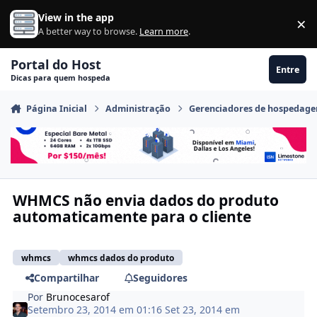
Ir para conteúdo
View in the app
×
Di
A better way to browse.
Learn more
.
Portal do Host
Entre
Dicas para quem hospeda
Página Inicial
Administração
Gerenciadores de hospedag
WHMCS não envia dados do produto
automaticamente para o cliente
whmcs
whmcs dados do produto
Compartilhar
Seguidores
Por
Brunocesarof
Setembro 23, 2014 em 01:16
Set 23, 2014
em