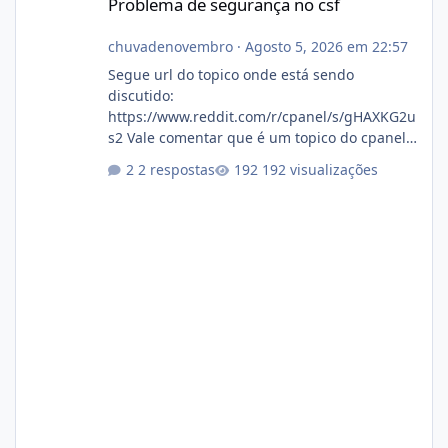
Problema de segurança no csf
chuvadenovembro
·
Agosto 5, 2026 em 22:57
Segue url do topico onde está sendo
discutido:
https://www.reddit.com/r/cpanel/s/gHAXKG2u
s2 Vale comentar que é um topico do cpanel...
Não sei como ta a pegada no da.
2 respostas
192 visualizações