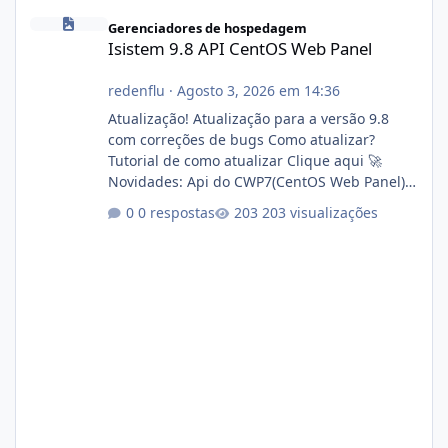
Isistem 9.8 API CentOS Web Panel
Gerenciadores de hospedagem
Isistem 9.8 API CentOS Web Panel
redenflu
·
Agosto 3, 2026 em 14:36
Atualização! Atualização para a versão 9.8
com correções de bugs Como atualizar?
Tutorial de como atualizar Clique aqui 🚀
Novidades: Api do CWP7(CentOS Web Panel)
Link publico para consulta de sub.dominio
0 respostas
203 visualizações
autorizado a usasr o isistem:
https://isistem.com.br/check-license/ Editor
de texto Html para e-mails enviados pelo
sistema 🛠️ Correções: Ajuste no memory limit
do instalador agora com filtros para ajudar o
usuário. Ajuste no valor de renovação de
registro de domínio Ajuste assinatura n