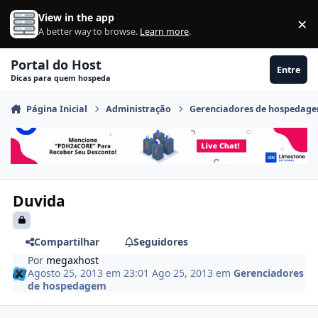
Ir para conteúdo
View in the app
×
Di
A better way to browse.
Learn more
.
Portal do Host
Entre
Dicas para quem hospeda
Página Inicial
Administração
Gerenciadores de hospedag
Duvida
Compartilhar
Seguidores
Por
megaxhost
Agosto 25, 2013 em 23:01
Ago 25, 2013
em
Gerenciadores
de hospedagem