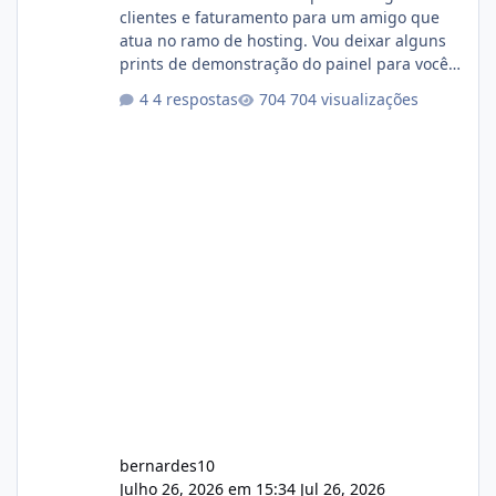
clientes e faturamento para um amigo que
atua no ramo de hosting. Vou deixar alguns
prints de demonstração do painel para vocês
darem a opinião de vocês. O sistema já está
4 respostas
704 visualizações
com cerca de 80% concluído e conta com
gerenciamento de servidores de jogos, VPS e
hospedagem cPanel. Fico no aguardo do
feedback de vocês. TMJ! 🚀 Aceito críticas
construtivas!
bernardes10
Julho 26, 2026 em 15:34
Jul 26, 2026