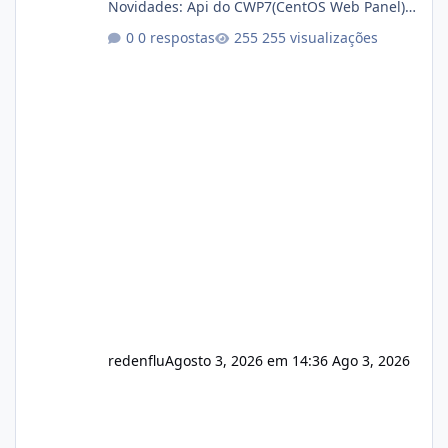
Novidades: Api do CWP7(CentOS Web Panel)
Link publico para consulta de sub.dominio
0 respostas
255 visualizações
autorizado a usasr o isistem:
https://isistem.com.br/check-license/ Editor
de texto Html para e-mails enviados pelo
sistema 🛠️ Correções: Ajuste no memory limit
do instalador agora com filtros para ajudar o
usuário. Ajuste no valor de renovação de
registro de domínio Ajuste assinatura n
redenflu
Agosto 3, 2026 em 14:36
Ago 3, 2026