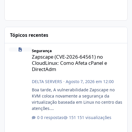
Tópicos recentes
Zapscape (CVE-2026-64561) no CloudLinux: Como Afeta cPanel e
Segurança
Zapscape (CVE-2026-64561) no
CloudLinux: Como Afeta cPanel e
DirectAdm
DELTA SERVERS
·
Agosto 7, 2026 em 12:00
Boa tarde, A vulnerabilidade Zapscape no
KVM coloca novamente a segurança da
virtualização baseada em Linux no centro das
atenções.
https://cloudlinux.statuspage.io/incidents/dlr
0 respostas
151 visualizações
xjx23zz5f Criamos uma breve explicação:
https://www.deltaservers.com.br/blog/zapsca