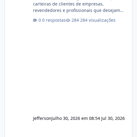
carteiras de clientes de empresas,
revendedores e profissionais que desejam
encerrar suas atividades ou reduzir sua
0 respostas
284 visualizações
operação. Se você possui clientes ativos de
hospedagem de sites, hospedagem revenda
(cPanel, DirectAdmin ou Plesk), podemos
apresentar uma proposta justa, transparente
e com total sigilo durante todo o processo. O
que buscamos Estamos interessados
principalmente em: Carteiras de clientes de
Hospedagem
Jefferson
Julho 30, 2026 em 08:54
Jul 30, 2026