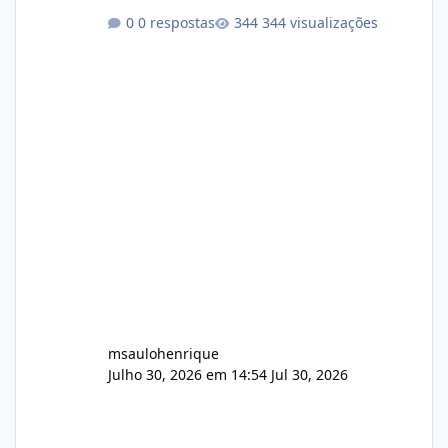
conformidade referente ao VOXPANEL (versão
0 respostas
344 visualizações
atualmente em circulação e comercialização
no mercado). 1. Análise de Integridade dos
Arquivos Arquivo Tamanho Conteúdo
Identificado Integridade video.zip 623.85 MB
Painel de streaming de vídeo, binários
Wowza, FFmpeg e scripts AlmaLinux Íntegro
audio.zip 507.08 MB Painel PHP de áudio,
AutoDJ,
msaulohenrique
Julho 30, 2026 em 14:54
Jul 30, 2026