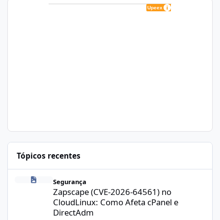
Tópicos recentes
Zapscape (CVE-2026-64561) no CloudLinux: Como Afeta cPanel e
Segurança
Zapscape (CVE-2026-64561) no
CloudLinux: Como Afeta cPanel e
DirectAdm