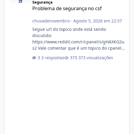
Segurança
Problema de segurança no csf
chuvadenovembro
·
Agosto 5, 2026 em 22:57
Segue url do topico onde está sendo
discutido:
https://www.reddit.com/r/cpanel/s/gHAXKG2u
s2 Vale comentar que é um topico do cpanel...
Não sei como ta a pegada no da.
3 respostas
373 visualizações