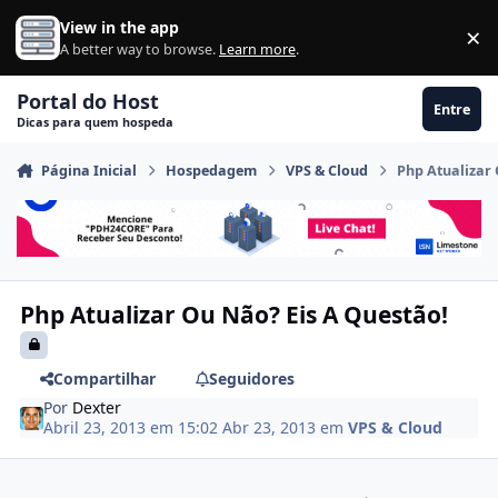
Ir para conteúdo
View in the app
×
Di
A better way to browse.
Learn more
.
Portal do Host
Entre
Dicas para quem hospeda
Página Inicial
Hospedagem
VPS & Cloud
Php Atualizar 
Php Atualizar Ou Não? Eis A Questão!
Compartilhar
Seguidores
Por
Dexter
Abril 23, 2013 em 15:02
Abr 23, 2013
em
VPS & Cloud