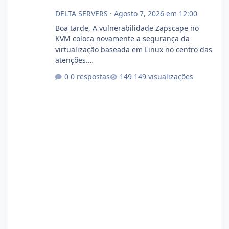
DELTA SERVERS
·
Agosto 7, 2026 em 12:00
Boa tarde, A vulnerabilidade Zapscape no
KVM coloca novamente a segurança da
virtualização baseada em Linux no centro das
atenções.
https://cloudlinux.statuspage.io/incidents/dlr
0 respostas
149 visualizações
xjx23zz5f Criamos uma breve explicação:
https://www.deltaservers.com.br/blog/zapsca
pe-cve-2026-64561/