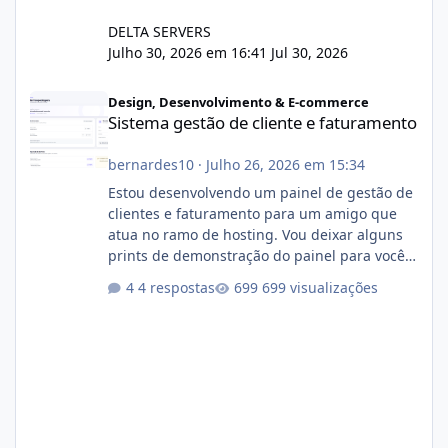
DELTA SERVERS
Julho 30, 2026 em 16:41
Jul 30, 2026
Sistema gestão de cliente e faturamento
Design, Desenvolvimento & E-commerce
Sistema gestão de cliente e faturamento
bernardes10
·
Julho 26, 2026 em 15:34
Estou desenvolvendo um painel de gestão de
clientes e faturamento para um amigo que
atua no ramo de hosting. Vou deixar alguns
prints de demonstração do painel para vocês
darem a opinião de vocês. O sistema já está
4 respostas
699 visualizações
com cerca de 80% concluído e conta com
gerenciamento de servidores de jogos, VPS e
hospedagem cPanel. Fico no aguardo do
feedback de vocês. TMJ! 🚀 Aceito críticas
construtivas!