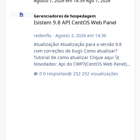
Agosto 7, 2026 em 18:39
Ago 7, 2026
Isistem 9.8 API CentOS Web Panel
Gerenciadores de hospedagem
Isistem 9.8 API CentOS Web Panel
redenflu
·
Agosto 3, 2026 em 14:36
Atualização! Atualização para a versão 9.8
com correções de bugs Como atualizar?
Tutorial de como atualizar Clique aqui 🚀
Novidades: Api do CWP7(CentOS Web Panel)
Link publico para consulta de sub.dominio
0 respostas
252 visualizações
autorizado a usasr o isistem:
https://isistem.com.br/check-license/ Editor
de texto Html para e-mails enviados pelo
sistema 🛠️ Correções: Ajuste no memory limit
do instalador agora com filtros para ajudar o
usuário. Ajuste no valor de renovação de
registro de domínio Ajuste assinatura n