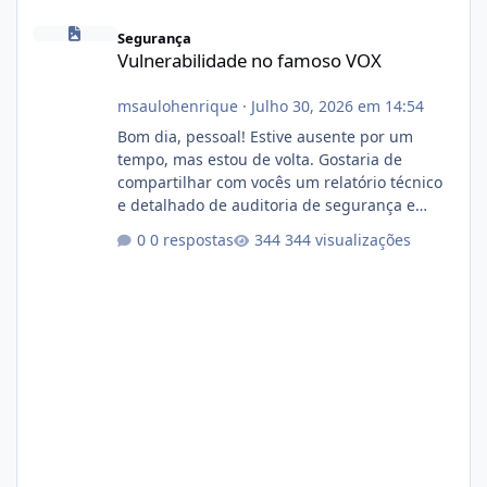
Vulnerabilidade no famoso VOX
Segurança
Vulnerabilidade no famoso VOX
msaulohenrique
·
Julho 30, 2026 em 14:54
Bom dia, pessoal! Estive ausente por um
tempo, mas estou de volta. Gostaria de
compartilhar com vocês um relatório técnico
e detalhado de auditoria de segurança e
conformidade referente ao VOXPANEL (versão
0 respostas
344 visualizações
atualmente em circulação e comercialização
no mercado). 1. Análise de Integridade dos
Arquivos Arquivo Tamanho Conteúdo
Identificado Integridade video.zip 623.85 MB
Painel de streaming de vídeo, binários
Wowza, FFmpeg e scripts AlmaLinux Íntegro
audio.zip 507.08 MB Painel PHP de áudio,
AutoDJ,