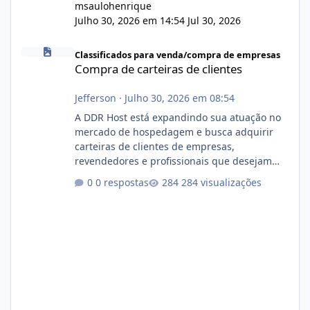
msaulohenrique
Julho 30, 2026 em 14:54
Jul 30, 2026
Compra de carteiras de clientes
Classificados para venda/compra de empresas
Compra de carteiras de clientes
Jefferson
·
Julho 30, 2026 em 08:54
A DDR Host está expandindo sua atuação no
mercado de hospedagem e busca adquirir
carteiras de clientes de empresas,
revendedores e profissionais que desejam
encerrar suas atividades ou reduzir sua
0 respostas
284 visualizações
operação. Se você possui clientes ativos de
hospedagem de sites, hospedagem revenda
(cPanel, DirectAdmin ou Plesk), podemos
apresentar uma proposta justa, transparente
e com total sigilo durante todo o processo. O
que buscamos Estamos interessados
principalmente em: Carteiras de clientes de
Hospedagem