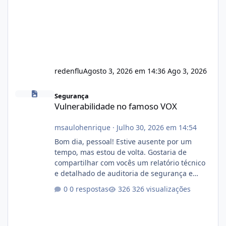
redenflu
Agosto 3, 2026 em 14:36
Ago 3, 2026
Vulnerabilidade no famoso VOX
Segurança
Vulnerabilidade no famoso VOX
msaulohenrique
·
Julho 30, 2026 em 14:54
Bom dia, pessoal! Estive ausente por um
tempo, mas estou de volta. Gostaria de
compartilhar com vocês um relatório técnico
e detalhado de auditoria de segurança e
conformidade referente ao VOXPANEL (versão
0 respostas
326 visualizações
atualmente em circulação e comercialização
no mercado). 1. Análise de Integridade dos
Arquivos Arquivo Tamanho Conteúdo