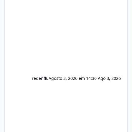
sistema 🛠️ Correções: Ajuste no memory limit
do instalador agora com filtros para ajudar o
usuário. Ajuste no valor de renovação de
registro de domínio Ajuste assinatura n
redenflu
Agosto 3, 2026 em 14:36
Ago 3, 2026