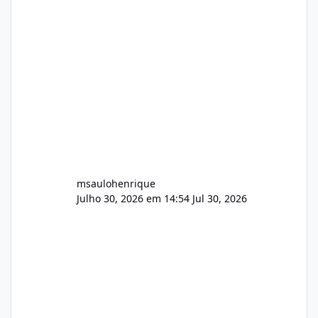
Identificado Integridade video.zip 623.85 MB
Painel de streaming de vídeo, binários
Wowza, FFmpeg e scripts AlmaLinux Íntegro
audio.zip 507.08 MB Painel PHP de áudio,
AutoDJ,
msaulohenrique
Julho 30, 2026 em 14:54
Jul 30, 2026