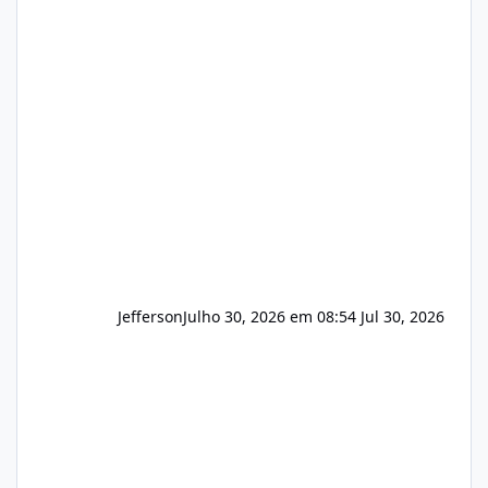
hospedagem de sites, hospedagem revenda
(cPanel, DirectAdmin ou Plesk), podemos
apresentar uma proposta justa, transparente
e com total sigilo durante todo o processo. O
que buscamos Estamos interessados
principalmente em: Carteiras de clientes de
Hospedagem
Jefferson
Julho 30, 2026 em 08:54
Jul 30, 2026