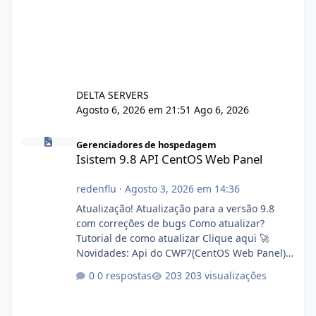
DELTA SERVERS
Agosto 6, 2026 em 21:51
Ago 6, 2026
Isistem 9.8 API CentOS Web Panel
Gerenciadores de hospedagem
Isistem 9.8 API CentOS Web Panel
redenflu
·
Agosto 3, 2026 em 14:36
Atualização! Atualização para a versão 9.8
com correções de bugs Como atualizar?
Tutorial de como atualizar Clique aqui 🚀
Novidades: Api do CWP7(CentOS Web Panel)
Link publico para consulta de sub.dominio
0 respostas
203 visualizações
autorizado a usasr o isistem:
https://isistem.com.br/check-license/ Editor
de texto Html para e-mails enviados pelo