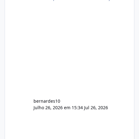
com cerca de 80% concluído e conta com
gerenciamento de servidores de jogos, VPS e
hospedagem cPanel. Fico no aguardo do
feedback de vocês. TMJ! 🚀 Aceito críticas
construtivas!
bernardes10
Julho 26, 2026 em 15:34
Jul 26, 2026