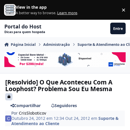
Ir para conteúdo
View in the app
×
Di
A better way to browse.
Learn more
.
Portal do Host
Entre
Dicas para quem hospeda
Página Inicial
Administração
Suporte & Atendimento ao Cl
[Resolvido] O Que Aconteceu Com A
Loophost? Problema Sou Eu Mesma
Compartilhar
Seguidores
Por
CrisSloboticov
Outubro 24, 2012 em 12:34
Out 24, 2012
em
Suporte &
Atendimento ao Cliente