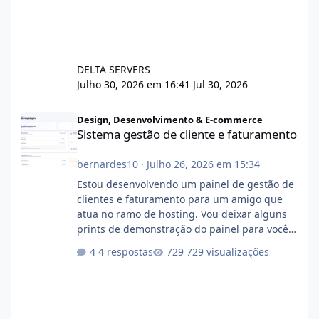
DELTA SERVERS
Julho 30, 2026 em 16:41
Jul 30, 2026
Sistema gestão de cliente e faturamento
Design, Desenvolvimento & E-commerce
Sistema gestão de cliente e faturamento
bernardes10
·
Julho 26, 2026 em 15:34
Estou desenvolvendo um painel de gestão de
clientes e faturamento para um amigo que
atua no ramo de hosting. Vou deixar alguns
prints de demonstração do painel para vocês
darem a opinião de vocês. O sistema já está
4 respostas
729 visualizações
com cerca de 80% concluído e conta com
gerenciamento de servidores de jogos, VPS e
hospedagem cPanel. Fico no aguardo do
feedback de vocês. TMJ! 🚀 Aceito críticas
construtivas!