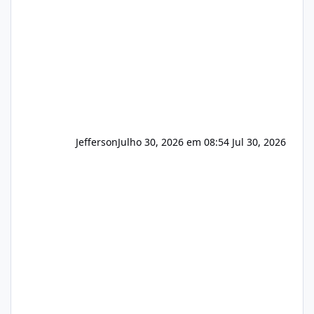
principalmente em: Carteiras de clientes de
Hospedagem
Jefferson
Julho 30, 2026 em 08:54
Jul 30, 2026