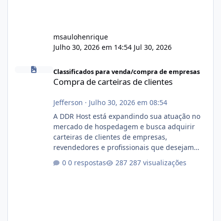
msaulohenrique
Julho 30, 2026 em 14:54
Jul 30, 2026
Compra de carteiras de clientes
Classificados para venda/compra de empresas
Compra de carteiras de clientes
Jefferson
·
Julho 30, 2026 em 08:54
A DDR Host está expandindo sua atuação no
mercado de hospedagem e busca adquirir
carteiras de clientes de empresas,
revendedores e profissionais que desejam
encerrar suas atividades ou reduzir sua
0 respostas
287 visualizações
operação. Se você possui clientes ativos de
hospedagem de sites, hospedagem revenda
(cPanel, DirectAdmin ou Plesk), podemos
apresentar uma proposta justa, transparente
e com total sigilo durante todo o processo. O
que buscamos Estamos interessados