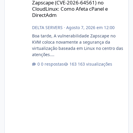
Zapscape (CVE-2026-64561) no
CloudLinux: Como Afeta cPanel e
DirectAdm
DELTA SERVERS
·
Agosto 7, 2026 em 12:00
Boa tarde, A vulnerabilidade Zapscape no
KVM coloca novamente a segurança da
virtualização baseada em Linux no centro das
atenções.
https://cloudlinux.statuspage.io/incidents/dlr
0 respostas
163 visualizações
xjx23zz5f Criamos uma breve explicação:
https://www.deltaservers.com.br/blog/zapsca
pe-cve-2026-64561/