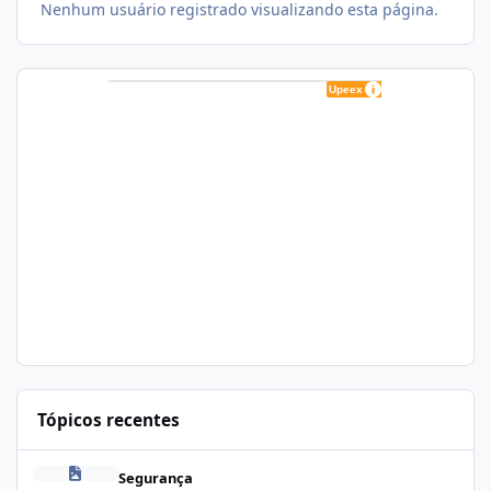
Nenhum usuário registrado visualizando esta página.
Tópicos recentes
Zapscape (CVE-2026-64561) no CloudLinux: Como Afeta cPanel e
Segurança