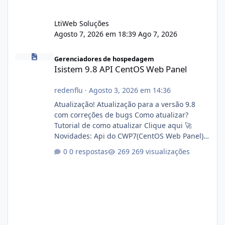
LtiWeb Soluções
Agosto 7, 2026 em 18:39
Ago 7, 2026
Isistem 9.8 API CentOS Web Panel
Gerenciadores de hospedagem
Isistem 9.8 API CentOS Web Panel
redenflu
·
Agosto 3, 2026 em 14:36
Atualização! Atualização para a versão 9.8
com correções de bugs Como atualizar?
Tutorial de como atualizar Clique aqui 🚀
Novidades: Api do CWP7(CentOS Web Panel)
Link publico para consulta de sub.dominio
0 respostas
269 visualizações
autorizado a usasr o isistem:
https://isistem.com.br/check-license/ Editor
de texto Html para e-mails enviados pelo
sistema 🛠️ Correções: Ajuste no memory limit
do instalador agora com filtros para ajudar o
usuário. Ajuste no valor de renovação de
registro de domínio Ajuste assinatura n