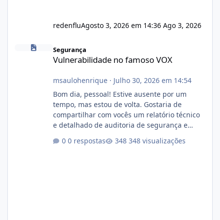
redenflu
Agosto 3, 2026 em 14:36
Ago 3, 2026
Vulnerabilidade no famoso VOX
Segurança
Vulnerabilidade no famoso VOX
msaulohenrique
·
Julho 30, 2026 em 14:54
Bom dia, pessoal! Estive ausente por um
tempo, mas estou de volta. Gostaria de
compartilhar com vocês um relatório técnico
e detalhado de auditoria de segurança e
conformidade referente ao VOXPANEL (versão
0 respostas
348 visualizações
atualmente em circulação e comercialização
no mercado). 1. Análise de Integridade dos
Arquivos Arquivo Tamanho Conteúdo
Identificado Integridade video.zip 623.85 MB
Painel de streaming de vídeo, binários
Wowza, FFmpeg e scripts AlmaLinux Íntegro
audio.zip 507.08 MB Painel PHP de áudio,
AutoDJ,