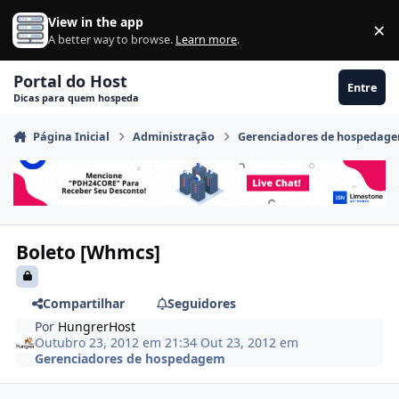
Ir para conteúdo
View in the app
×
Di
A better way to browse.
Learn more
.
Portal do Host
Entre
Dicas para quem hospeda
Página Inicial
Administração
Gerenciadores de hospedag
Boleto [Whmcs]
Compartilhar
Seguidores
Por
HungrerHost
Outubro 23, 2012 em 21:34
Out 23, 2012
em
Gerenciadores de hospedagem