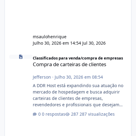
msaulohenrique
Julho 30, 2026 em 14:54
Jul 30, 2026
Compra de carteiras de clientes
Classificados para venda/compra de empresas
Compra de carteiras de clientes
Jefferson
·
Julho 30, 2026 em 08:54
A DDR Host está expandindo sua atuação no
mercado de hospedagem e busca adquirir
carteiras de clientes de empresas,
revendedores e profissionais que desejam
encerrar suas atividades ou reduzir sua
0 respostas
287 visualizações
operação. Se você possui clientes ativos de
hospedagem de sites, hospedagem revenda
(cPanel, DirectAdmin ou Plesk), podemos