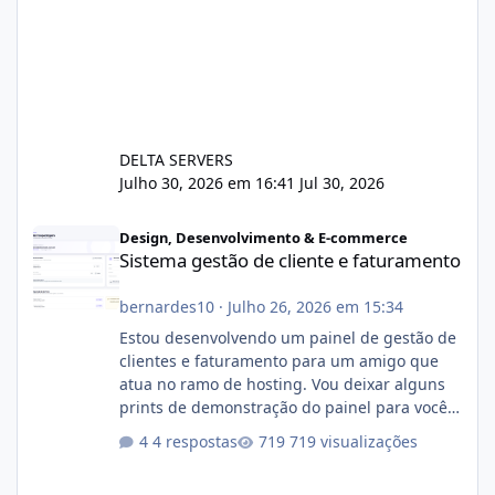
DELTA SERVERS
Julho 30, 2026 em 16:41
Jul 30, 2026
Sistema gestão de cliente e faturamento
Design, Desenvolvimento & E-commerce
Sistema gestão de cliente e faturamento
bernardes10
·
Julho 26, 2026 em 15:34
Estou desenvolvendo um painel de gestão de
clientes e faturamento para um amigo que
atua no ramo de hosting. Vou deixar alguns
prints de demonstração do painel para vocês
darem a opinião de vocês. O sistema já está
4 respostas
719 visualizações
com cerca de 80% concluído e conta com
gerenciamento de servidores de jogos, VPS e