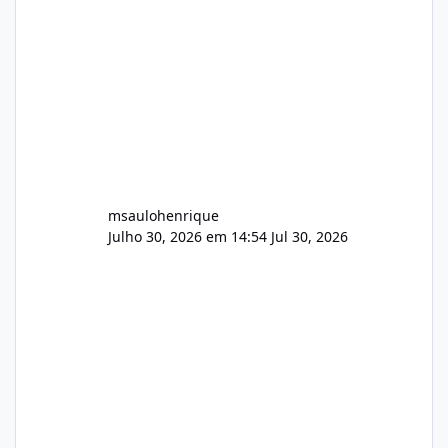
audio.zip 507.08 MB Painel PHP de áudio,
AutoDJ,
msaulohenrique
Julho 30, 2026 em 14:54
Jul 30, 2026