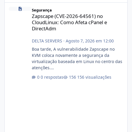
Zapscape (CVE-2026-64561) no CloudLinux: Como Afeta cPanel e
Segurança
Zapscape (CVE-2026-64561) no
CloudLinux: Como Afeta cPanel e
DirectAdm
DELTA SERVERS
·
Agosto 7, 2026 em 12:00
Boa tarde, A vulnerabilidade Zapscape no
KVM coloca novamente a segurança da
virtualização baseada em Linux no centro das
atenções.
https://cloudlinux.statuspage.io/incidents/dlr
0 respostas
156 visualizações
xjx23zz5f Criamos uma breve explicação:
https://www.deltaservers.com.br/blog/zapsca
pe-cve-2026-64561/