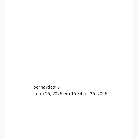
hospedagem cPanel. Fico no aguardo do
feedback de vocês. TMJ! 🚀 Aceito críticas
construtivas!
bernardes10
Julho 26, 2026 em 15:34
Jul 26, 2026