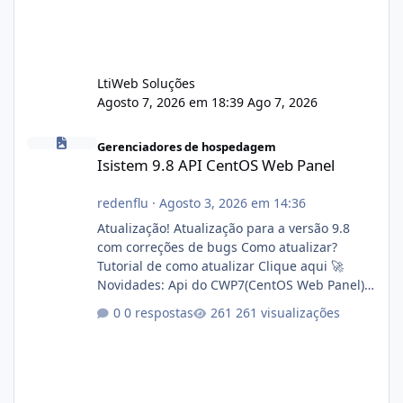
LtiWeb Soluções
Agosto 7, 2026 em 18:39
Ago 7, 2026
Isistem 9.8 API CentOS Web Panel
Gerenciadores de hospedagem
Isistem 9.8 API CentOS Web Panel
redenflu
·
Agosto 3, 2026 em 14:36
Atualização! Atualização para a versão 9.8
com correções de bugs Como atualizar?
Tutorial de como atualizar Clique aqui 🚀
Novidades: Api do CWP7(CentOS Web Panel)
Link publico para consulta de sub.dominio
0 respostas
261 visualizações
autorizado a usasr o isistem:
https://isistem.com.br/check-license/ Editor
de texto Html para e-mails enviados pelo
sistema 🛠️ Correções: Ajuste no memory limit
do instalador agora com filtros para ajudar o