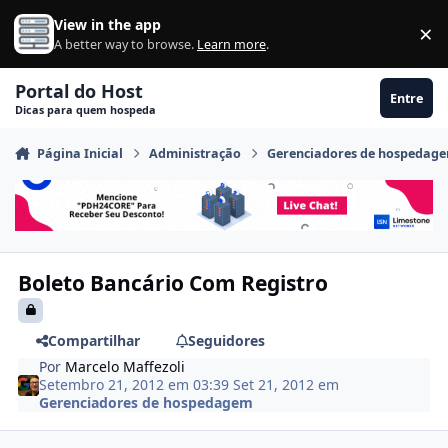
Ir para conteúdo
View in the app
×
Di
A better way to browse.
Learn more
.
Portal do Host
Entre
Dicas para quem hospeda
Página Inicial
Administração
Gerenciadores de hospedag
Boleto Bancário Com Registro
Compartilhar
Seguidores
Por
Marcelo Maffezoli
Setembro 21, 2012 em 03:39
Set 21, 2012
em
Gerenciadores de hospedagem