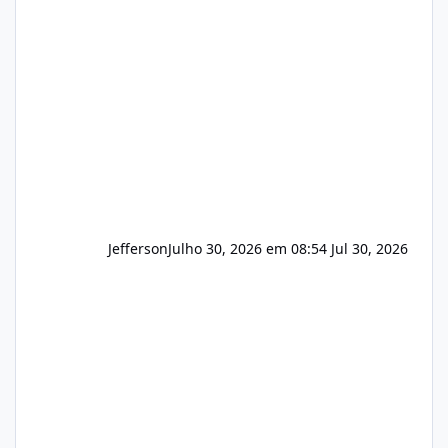
apresentar uma proposta justa, transparente
e com total sigilo durante todo o processo. O
que buscamos Estamos interessados
principalmente em: Carteiras de clientes de
Hospedagem
Jefferson
Julho 30, 2026 em 08:54
Jul 30, 2026