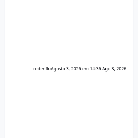
usuário. Ajuste no valor de renovação de
registro de domínio Ajuste assinatura n
redenflu
Agosto 3, 2026 em 14:36
Ago 3, 2026