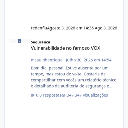
redenflu
Agosto 3, 2026 em 14:36
Ago 3, 2026
Vulnerabilidade no famoso VOX
Segurança
Vulnerabilidade no famoso VOX
msaulohenrique
·
Julho 30, 2026 em 14:54
Bom dia, pessoal! Estive ausente por um
tempo, mas estou de volta. Gostaria de
compartilhar com vocês um relatório técnico
e detalhado de auditoria de segurança e
conformidade referente ao VOXPANEL (versão
0 respostas
347 visualizações
atualmente em circulação e comercialização
no mercado). 1. Análise de Integridade dos
Arquivos Arquivo Tamanho Conteúdo
Identificado Integridade video.zip 623.85 MB
Painel de streaming de vídeo, binários
Wowza, FFmpeg e scripts AlmaLinux Íntegro