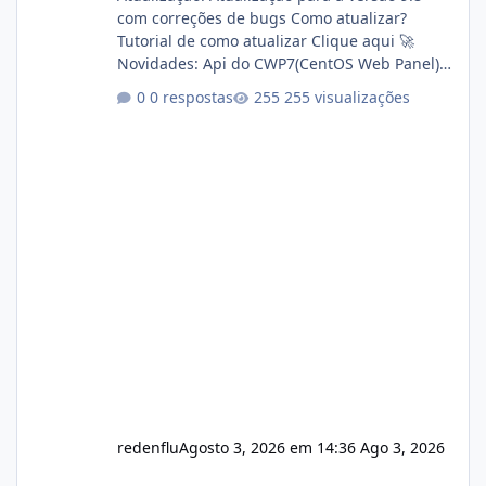
com correções de bugs Como atualizar?
Tutorial de como atualizar Clique aqui 🚀
Novidades: Api do CWP7(CentOS Web Panel)
Link publico para consulta de sub.dominio
0 respostas
255 visualizações
autorizado a usasr o isistem:
https://isistem.com.br/check-license/ Editor
de texto Html para e-mails enviados pelo
sistema 🛠️ Correções: Ajuste no memory limit
do instalador agora com filtros para ajudar o
usuário. Ajuste no valor de renovação de
registro de domínio Ajuste assinatura n
redenflu
Agosto 3, 2026 em 14:36
Ago 3, 2026