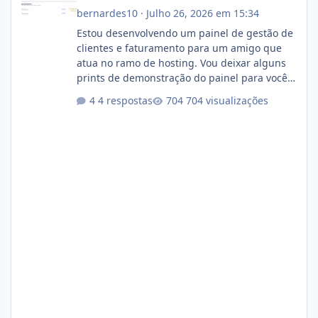
bernardes10
·
Julho 26, 2026 em 15:34
Estou desenvolvendo um painel de gestão de
clientes e faturamento para um amigo que
atua no ramo de hosting. Vou deixar alguns
prints de demonstração do painel para vocês
darem a opinião de vocês. O sistema já está
4 respostas
704 visualizações
com cerca de 80% concluído e conta com
gerenciamento de servidores de jogos, VPS e
hospedagem cPanel. Fico no aguardo do
feedback de vocês. TMJ! 🚀 Aceito críticas
construtivas!