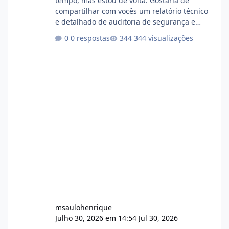
tempo, mas estou de volta. Gostaria de
compartilhar com vocês um relatório técnico
e detalhado de auditoria de segurança e
conformidade referente ao VOXPANEL (versão
0 respostas
344 visualizações
atualmente em circulação e comercialização
no mercado). 1. Análise de Integridade dos
Arquivos Arquivo Tamanho Conteúdo
Identificado Integridade video.zip 623.85 MB
Painel de streaming de vídeo, binários
Wowza, FFmpeg e scripts AlmaLinux Íntegro
audio.zip 507.08 MB Painel PHP de áudio,
AutoDJ,
msaulohenrique
Julho 30, 2026 em 14:54
Jul 30, 2026