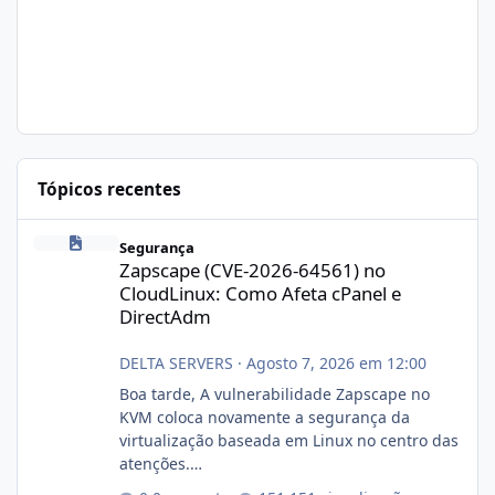
Tópicos recentes
Zapscape (CVE-2026-64561) no CloudLinux: Como Afeta cPanel e
Segurança
Zapscape (CVE-2026-64561) no
CloudLinux: Como Afeta cPanel e
DirectAdm
DELTA SERVERS
·
Agosto 7, 2026 em 12:00
Boa tarde, A vulnerabilidade Zapscape no
KVM coloca novamente a segurança da
virtualização baseada em Linux no centro das
atenções.
https://cloudlinux.statuspage.io/incidents/dlr