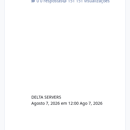
0 respostas
151 visualizações
xjx23zz5f Criamos uma breve explicação:
https://www.deltaservers.com.br/blog/zapsca
pe-cve-2026-64561/
DELTA SERVERS
Agosto 7, 2026 em 12:00
Ago 7, 2026