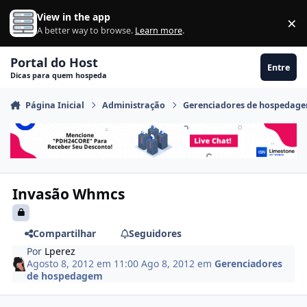
Ir para conteúdo
View in the app
×
Di
A better way to browse.
Learn more
.
Portal do Host
Entre
Dicas para quem hospeda
Página Inicial
Administração
Gerenciadores de hospedag
Invasão Whmcs
Compartilhar
Seguidores
Por
Lperez
Agosto 8, 2012 em 11:00
Ago 8, 2012
em
Gerenciadores
de hospedagem