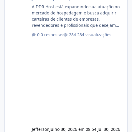
A DDR Host está expandindo sua atuação no
mercado de hospedagem e busca adquirir
carteiras de clientes de empresas,
revendedores e profissionais que desejam
encerrar suas atividades ou reduzir sua
0 respostas
284 visualizações
operação. Se você possui clientes ativos de
hospedagem de sites, hospedagem revenda
(cPanel, DirectAdmin ou Plesk), podemos
apresentar uma proposta justa, transparente
e com total sigilo durante todo o processo. O
que buscamos Estamos interessados
principalmente em: Carteiras de clientes de
Hospedagem
Jefferson
Julho 30, 2026 em 08:54
Jul 30, 2026