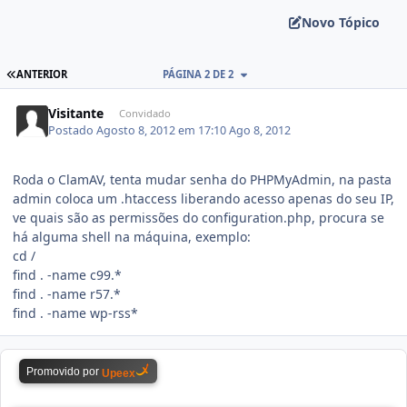
Novo Tópico
ANTERIOR
PÁGINA 2 DE 2
Visitante
Convidado
Postado
Agosto 8, 2012 em 17:10
Ago 8, 2012
Roda o ClamAV, tenta mudar senha do PHPMyAdmin, na pasta
admin coloca um .htaccess liberando acesso apenas do seu IP,
ve quais são as permissões do configuration.php, procura se
há alguma shell na máquina, exemplo:
cd /
find . -name c99.*
find . -name r57.*
find . -name wp-rss*