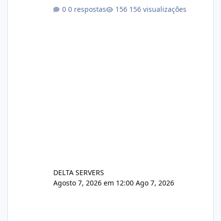
https://cloudlinux.statuspage.io/incidents/dlr
0 respostas
156 visualizações
xjx23zz5f Criamos uma breve explicação:
https://www.deltaservers.com.br/blog/zapsca
pe-cve-2026-64561/
DELTA SERVERS
Agosto 7, 2026 em 12:00
Ago 7, 2026