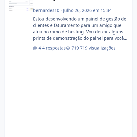
bernardes10
·
Julho 26, 2026 em 15:34
Estou desenvolvendo um painel de gestão de
clientes e faturamento para um amigo que
atua no ramo de hosting. Vou deixar alguns
prints de demonstração do painel para vocês
darem a opinião de vocês. O sistema já está
4 respostas
719 visualizações
com cerca de 80% concluído e conta com
gerenciamento de servidores de jogos, VPS e
hospedagem cPanel. Fico no aguardo do
feedback de vocês. TMJ! 🚀 Aceito críticas
construtivas!