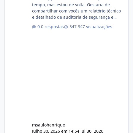
tempo, mas estou de volta. Gostaria de
compartilhar com vocês um relatório técnico
e detalhado de auditoria de segurança e
conformidade referente ao VOXPANEL (versão
0 respostas
347 visualizações
atualmente em circulação e comercialização
no mercado). 1. Análise de Integridade dos
Arquivos Arquivo Tamanho Conteúdo
Identificado Integridade video.zip 623.85 MB
Painel de streaming de vídeo, binários
Wowza, FFmpeg e scripts AlmaLinux Íntegro
audio.zip 507.08 MB Painel PHP de áudio,
AutoDJ,
msaulohenrique
Julho 30, 2026 em 14:54
Jul 30, 2026