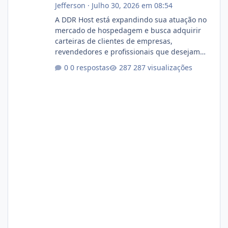
Jefferson
·
Julho 30, 2026 em 08:54
A DDR Host está expandindo sua atuação no
mercado de hospedagem e busca adquirir
carteiras de clientes de empresas,
revendedores e profissionais que desejam
encerrar suas atividades ou reduzir sua
0 respostas
287 visualizações
operação. Se você possui clientes ativos de
hospedagem de sites, hospedagem revenda
(cPanel, DirectAdmin ou Plesk), podemos
apresentar uma proposta justa, transparente
e com total sigilo durante todo o processo. O
que buscamos Estamos interessados
principalmente em: Carteiras de clientes de
Hospedagem