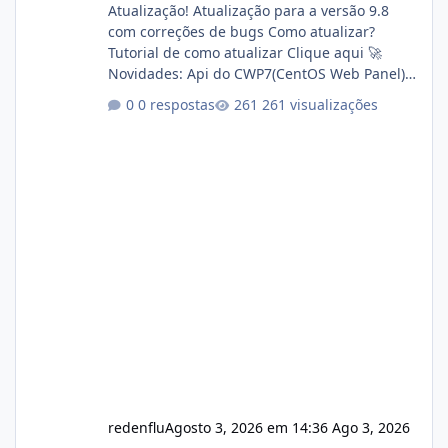
Atualização! Atualização para a versão 9.8
com correções de bugs Como atualizar?
Tutorial de como atualizar Clique aqui 🚀
Novidades: Api do CWP7(CentOS Web Panel)
Link publico para consulta de sub.dominio
0 respostas
261 visualizações
autorizado a usasr o isistem:
https://isistem.com.br/check-license/ Editor
de texto Html para e-mails enviados pelo
sistema 🛠️ Correções: Ajuste no memory limit
do instalador agora com filtros para ajudar o
usuário. Ajuste no valor de renovação de
registro de domínio Ajuste assinatura n
redenflu
Agosto 3, 2026 em 14:36
Ago 3, 2026