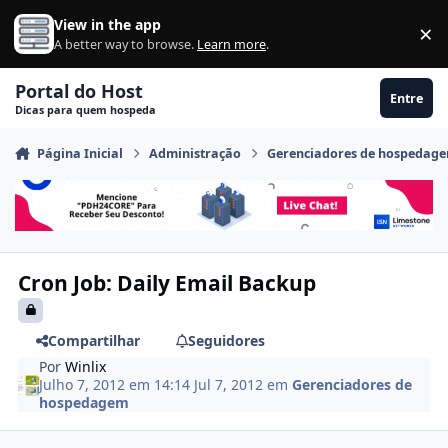
Ir para conteúdo
View in the app
×
Di
A better way to browse.
Learn more
.
Portal do Host
Entre
Dicas para quem hospeda
Página Inicial
Administração
Gerenciadores de hospedag
Cron Job: Daily Email Backup
Compartilhar
Seguidores
Por
Winlix
Julho 7, 2012 em 14:14
Jul 7, 2012
em
Gerenciadores de
hospedagem