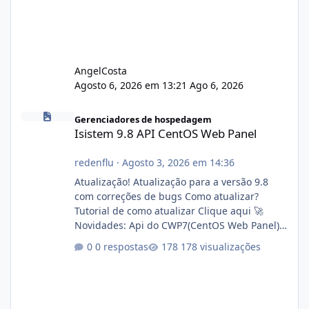
AngelCosta
Agosto 6, 2026 em 13:21
Ago 6, 2026
Isistem 9.8 API CentOS Web Panel
Gerenciadores de hospedagem
Isistem 9.8 API CentOS Web Panel
redenflu
·
Agosto 3, 2026 em 14:36
Atualização! Atualização para a versão 9.8
com correções de bugs Como atualizar?
Tutorial de como atualizar Clique aqui 🚀
Novidades: Api do CWP7(CentOS Web Panel)
Link publico para consulta de sub.dominio
0 respostas
178 visualizações
autorizado a usasr o isistem:
https://isistem.com.br/check-license/ Editor
de texto Html para e-mails enviados pelo
sistema 🛠️ Correções: Ajuste no memory limit