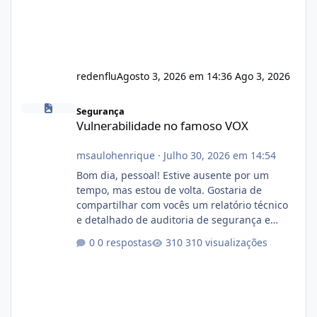
redenflu
Agosto 3, 2026 em 14:36
Ago 3, 2026
Vulnerabilidade no famoso VOX
Segurança
Vulnerabilidade no famoso VOX
msaulohenrique
·
Julho 30, 2026 em 14:54
Bom dia, pessoal! Estive ausente por um
tempo, mas estou de volta. Gostaria de
compartilhar com vocês um relatório técnico
e detalhado de auditoria de segurança e
conformidade referente ao VOXPANEL (versão
0 respostas
310 visualizações
atualmente em circulação e comercialização
no mercado). 1. Análise de Integridade dos
Arquivos Arquivo Tamanho Conteúdo
Identificado Integridade video.zip 623.85 MB
Painel de streaming de vídeo, binários