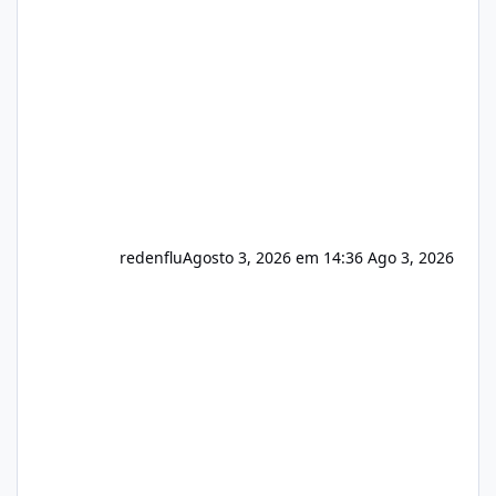
do instalador agora com filtros para ajudar o
usuário. Ajuste no valor de renovação de
registro de domínio Ajuste assinatura n
redenflu
Agosto 3, 2026 em 14:36
Ago 3, 2026