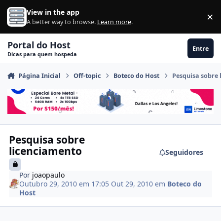
Ir para conteúdo
View in the app
×
Di
A better way to browse.
Learn more
.
Portal do Host
Entre
Dicas para quem hospeda
Página Inicial
Off-topic
Boteco do Host
Pesquisa sobre 
Pesquisa sobre
licenciamento
Seguidores
Por
joaopaulo
Outubro 29, 2010 em 17:05
Out 29, 2010
em
Boteco do
Host