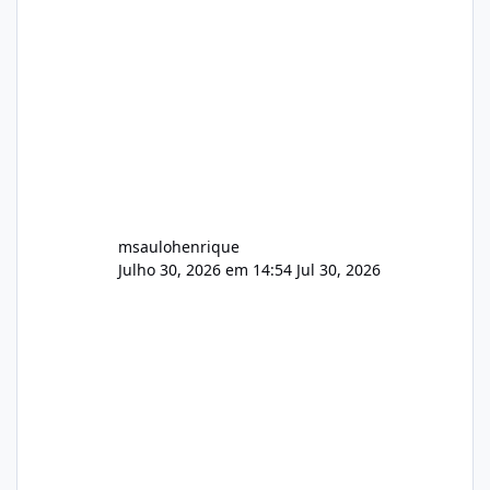
Wowza, FFmpeg e scripts AlmaLinux Íntegro
audio.zip 507.08 MB Painel PHP de áudio,
AutoDJ,
msaulohenrique
Julho 30, 2026 em 14:54
Jul 30, 2026