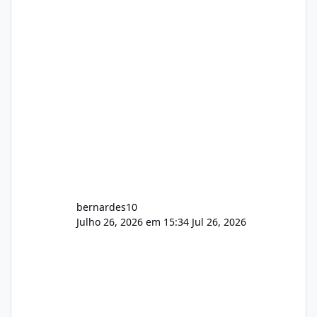
hospedagem cPanel. Fico no aguardo do
feedback de vocês. TMJ! 🚀 Aceito críticas
construtivas!
bernardes10
Julho 26, 2026 em 15:34
Jul 26, 2026