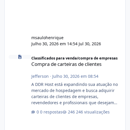
msaulohenrique
Julho 30, 2026 em 14:54
Jul 30, 2026
Compra de carteiras de clientes
Classificados para venda/compra de empresas
Compra de carteiras de clientes
Jefferson
·
Julho 30, 2026 em 08:54
A DDR Host está expandindo sua atuação no
mercado de hospedagem e busca adquirir
carteiras de clientes de empresas,
revendedores e profissionais que desejam
encerrar suas atividades ou reduzir sua
0 respostas
246 visualizações
operação. Se você possui clientes ativos de
hospedagem de sites, hospedagem revenda
(cPanel, DirectAdmin ou Plesk), podemos