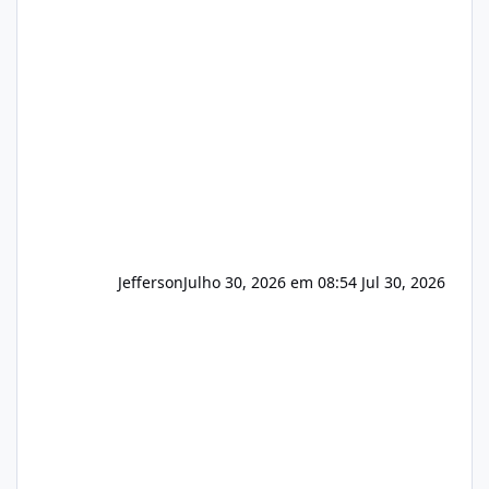
apresentar uma proposta justa, transparente
e com total sigilo durante todo o processo. O
que buscamos Estamos interessados
principalmente em: Carteiras de clientes de
Hospedagem
Jefferson
Julho 30, 2026 em 08:54
Jul 30, 2026