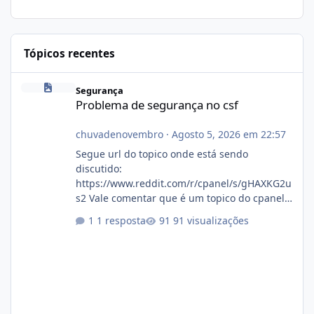
Tópicos recentes
Problema de segurança no csf
Segurança
Problema de segurança no csf
chuvadenovembro
·
Agosto 5, 2026 em 22:57
Segue url do topico onde está sendo
discutido:
https://www.reddit.com/r/cpanel/s/gHAXKG2u
s2 Vale comentar que é um topico do cpanel...
Não sei como ta a pegada no da.
1 resposta
91 visualizações