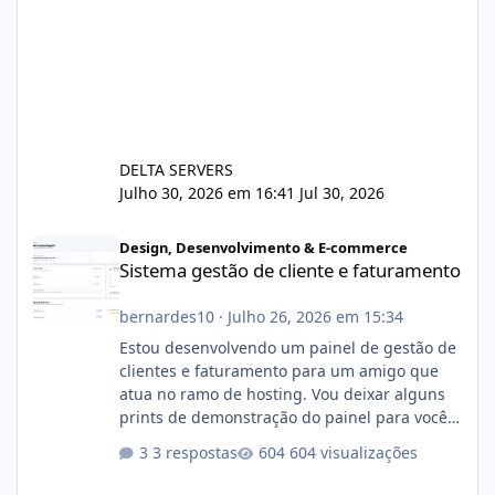
DELTA SERVERS
Julho 30, 2026 em 16:41
Jul 30, 2026
Sistema gestão de cliente e faturamento
Design, Desenvolvimento & E-commerce
Sistema gestão de cliente e faturamento
bernardes10
·
Julho 26, 2026 em 15:34
Estou desenvolvendo um painel de gestão de
clientes e faturamento para um amigo que
atua no ramo de hosting. Vou deixar alguns
prints de demonstração do painel para vocês
darem a opinião de vocês. O sistema já está
3 respostas
604 visualizações
com cerca de 80% concluído e conta com
gerenciamento de servidores de jogos, VPS e