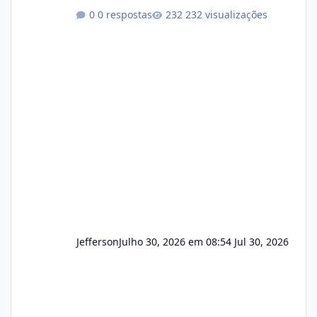
encerrar suas atividades ou reduzir sua
0 respostas
232 visualizações
operação. Se você possui clientes ativos de
hospedagem de sites, hospedagem revenda
(cPanel, DirectAdmin ou Plesk), podemos
apresentar uma proposta justa, transparente
e com total sigilo durante todo o processo. O
que buscamos Estamos interessados
principalmente em: Carteiras de clientes de
Hospedagem
Jefferson
Julho 30, 2026 em 08:54
Jul 30, 2026