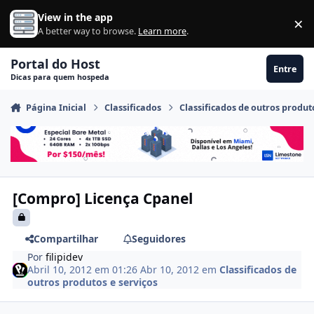
Ir para conteúdo
View in the app
×
Di
A better way to browse.
Learn more
.
Portal do Host
Entre
Dicas para quem hospeda
Página Inicial
Classificados
Classificados de outros produt
[Compro] Licença Cpanel
Compartilhar
Seguidores
Por
filipidev
Abril 10, 2012 em 01:26
Abr 10, 2012
em
Classificados de
outros produtos e serviços