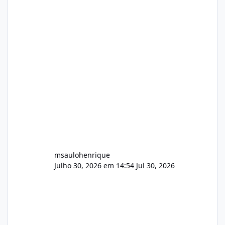
no mercado). 1. Análise de Integridade dos
Arquivos Arquivo Tamanho Conteúdo
Identificado Integridade video.zip 623.85 MB
Painel de streaming de vídeo, binários
Wowza, FFmpeg e scripts AlmaLinux Íntegro
audio.zip 507.08 MB Painel PHP de áudio,
AutoDJ,
msaulohenrique
Julho 30, 2026 em 14:54
Jul 30, 2026