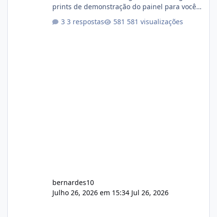
prints de demonstração do painel para vocês
darem a opinião de vocês. O sistema já está
3 respostas
581 visualizações
com cerca de 80% concluído e conta com
gerenciamento de servidores de jogos, VPS e
hospedagem cPanel. Fico no aguardo do
feedback de vocês. TMJ! 🚀 Aceito críticas
construtivas!
bernardes10
Julho 26, 2026 em 15:34
Jul 26, 2026