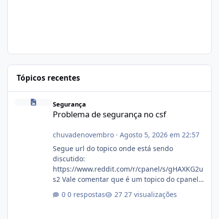
Tópicos recentes
Problema de segurança no csf
Segurança
Problema de segurança no csf
chuvadenovembro
·
Agosto 5, 2026 em 22:57
Segue url do topico onde está sendo
discutido:
https://www.reddit.com/r/cpanel/s/gHAXKG2u
s2 Vale comentar que é um topico do cpanel...
Não sei como ta a pegada no da.
0 respostas
27 visualizações