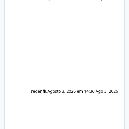
autorizado a usasr o isistem:
https://isistem.com.br/check-license/ Editor
de texto Html para e-mails enviados pelo
sistema 🛠️ Correções: Ajuste no memory limit
do instalador agora com filtros para ajudar o
usuário. Ajuste no valor de renovação de
registro de domínio Ajuste assinatura n
redenflu
Agosto 3, 2026 em 14:36
Ago 3, 2026