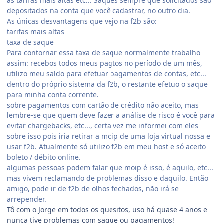
as tarifas mais altas etc... Saques sempre que solicitados são
depositados na conta que você cadastrar, no outro dia.
As únicas desvantagens que vejo na f2b são:
tarifas mais altas
taxa de saque
Para contornar essa taxa de saque normalmente trabalho
assim: recebos todos meus pagtos no período de um mês,
utilizo meu saldo para efetuar pagamentos de contas, etc...
dentro do próprio sistema da f2b, o restante efetuo o saque
para minha conta corrente.
sobre pagamentos com cartão de crédito não aceito, mas
lembre-se que quem deve fazer a análise de risco é você para
evitar chargebacks, etc..., certa vez me informei com eles
sobre isso pois iria retirar a moip de uma loja virtual nossa e
usar f2b. Atualmente só utilizo f2b em meu host e só aceito
boleto / débito online.
algumas pessoas podem falar que moip é isso, é aquilo, etc...
mas vivem reclamando de problemas disso e daquilo. Então
amigo, pode ir de f2b de olhos fechados, não irá se
arrepender.
Tô com o Jorge em todos os quesitos, uso há quase 4 anos e
nunca tive problemas com saque ou pagamentos!