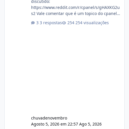
discutido:
https://www.reddit.com/r/cpanel/s/gHAXKG2u
s2 Vale comentar que é um topico do cpanel...
Não sei como ta a pegada no da.
3 respostas
254 visualizações
chuvadenovembro
Agosto 5, 2026 em 22:57
Ago 5, 2026