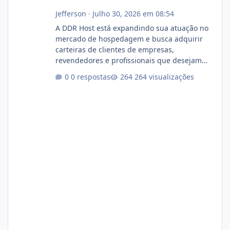
Jefferson
·
Julho 30, 2026 em 08:54
A DDR Host está expandindo sua atuação no
mercado de hospedagem e busca adquirir
carteiras de clientes de empresas,
revendedores e profissionais que desejam
encerrar suas atividades ou reduzir sua
0 respostas
264 visualizações
operação. Se você possui clientes ativos de
hospedagem de sites, hospedagem revenda
(cPanel, DirectAdmin ou Plesk), podemos
apresentar uma proposta justa, transparente
e com total sigilo durante todo o processo. O
que buscamos Estamos interessados
principalmente em: Carteiras de clientes de
Hospedagem