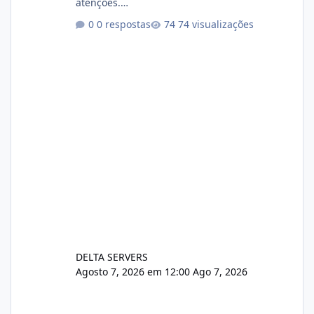
atenções.
https://cloudlinux.statuspage.io/incidents/dlr
0 respostas
74 visualizações
xjx23zz5f Criamos uma breve explicação:
https://www.deltaservers.com.br/blog/zapsca
pe-cve-2026-64561/
DELTA SERVERS
Agosto 7, 2026 em 12:00
Ago 7, 2026