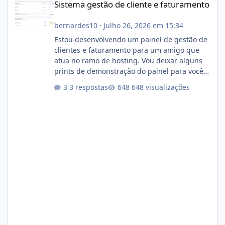
Sistema gestão de cliente e faturamento
bernardes10
·
Julho 26, 2026 em 15:34
Estou desenvolvendo um painel de gestão de
clientes e faturamento para um amigo que
atua no ramo de hosting. Vou deixar alguns
prints de demonstração do painel para vocês
darem a opinião de vocês. O sistema já está
3 respostas
648 visualizações
com cerca de 80% concluído e conta com
gerenciamento de servidores de jogos, VPS e
hospedagem cPanel. Fico no aguardo do
feedback de vocês. TMJ! 🚀 Aceito críticas
construtivas!