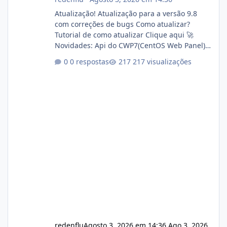
Atualização! Atualização para a versão 9.8
com correções de bugs Como atualizar?
Tutorial de como atualizar Clique aqui 🚀
Novidades: Api do CWP7(CentOS Web Panel)
Link publico para consulta de sub.dominio
0 respostas
217 visualizações
autorizado a usasr o isistem:
https://isistem.com.br/check-license/ Editor
de texto Html para e-mails enviados pelo
sistema 🛠️ Correções: Ajuste no memory limit
do instalador agora com filtros para ajudar o
usuário. Ajuste no valor de renovação de
registro de domínio Ajuste assinatura n
redenflu
Agosto 3, 2026 em 14:36
Ago 3, 2026