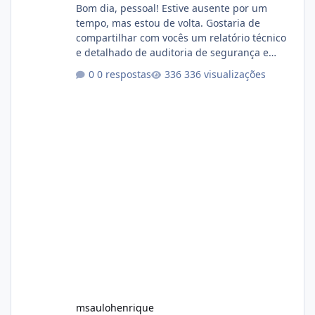
Bom dia, pessoal! Estive ausente por um
tempo, mas estou de volta. Gostaria de
compartilhar com vocês um relatório técnico
e detalhado de auditoria de segurança e
conformidade referente ao VOXPANEL (versão
0 respostas
336 visualizações
atualmente em circulação e comercialização
no mercado). 1. Análise de Integridade dos
Arquivos Arquivo Tamanho Conteúdo
Identificado Integridade video.zip 623.85 MB
Painel de streaming de vídeo, binários
Wowza, FFmpeg e scripts AlmaLinux Íntegro
audio.zip 507.08 MB Painel PHP de áudio,
AutoDJ,
msaulohenrique