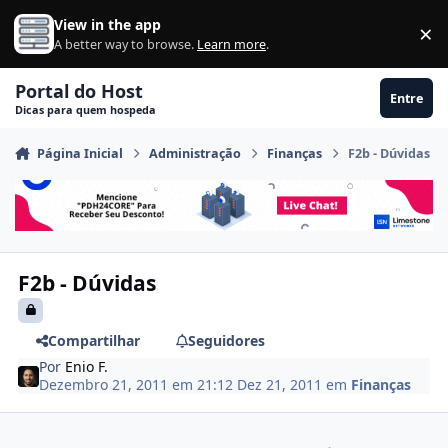
Ir para conteúdo
View in the app
×
Di
A better way to browse.
Learn more
.
Portal do Host
Entre
Dicas para quem hospeda
Página Inicial
Administração
Finanças
F2b - Dúvidas
F2b - Dúvidas
Compartilhar
Seguidores
Por
Enio F.
Dezembro 21, 2011 em 21:12
Dez 21, 2011
em
Finanças