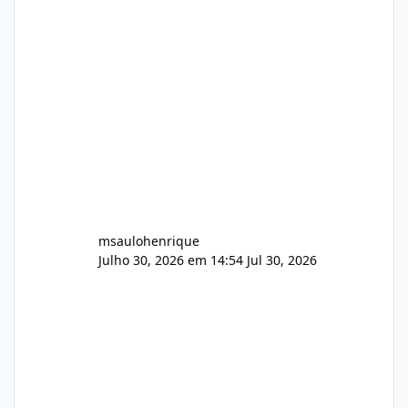
Identificado Integridade video.zip 623.85 MB
Painel de streaming de vídeo, binários
Wowza, FFmpeg e scripts AlmaLinux Íntegro
audio.zip 507.08 MB Painel PHP de áudio,
AutoDJ,
msaulohenrique
Julho 30, 2026 em 14:54
Jul 30, 2026