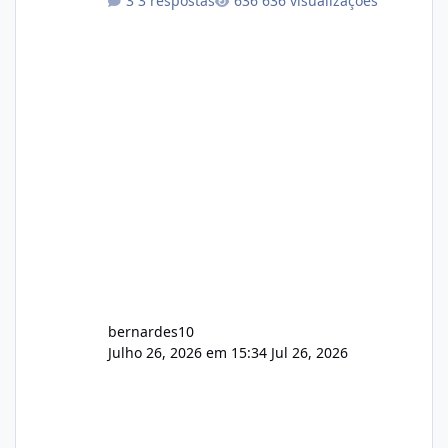
3 respostas
636 visualizações
com cerca de 80% concluído e conta com
gerenciamento de servidores de jogos, VPS e
hospedagem cPanel. Fico no aguardo do
feedback de vocês. TMJ! 🚀 Aceito críticas
construtivas!
bernardes10
Julho 26, 2026 em 15:34
Jul 26, 2026