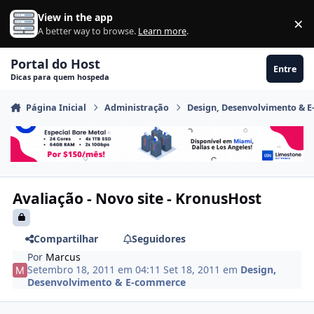
Ir para conteúdo
View in the app
×
Di
A better way to browse.
Learn more
.
Portal do Host
Entre
Dicas para quem hospeda
Página Inicial
Administração
Design, Desenvolvimento & 
Avaliação - Novo site - KronusHost
Compartilhar
Seguidores
Por
Marcus
Setembro 18, 2011 em 04:11
Set 18, 2011
em
Design,
Desenvolvimento & E-commerce