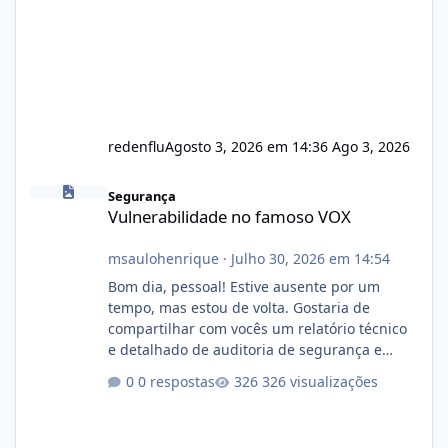
redenflu
Agosto 3, 2026 em 14:36
Ago 3, 2026
Vulnerabilidade no famoso VOX
Segurança
Vulnerabilidade no famoso VOX
msaulohenrique
·
Julho 30, 2026 em 14:54
Bom dia, pessoal! Estive ausente por um
tempo, mas estou de volta. Gostaria de
compartilhar com vocês um relatório técnico
e detalhado de auditoria de segurança e
conformidade referente ao VOXPANEL (versão
0 respostas
326 visualizações
atualmente em circulação e comercialização
no mercado). 1. Análise de Integridade dos
Arquivos Arquivo Tamanho Conteúdo