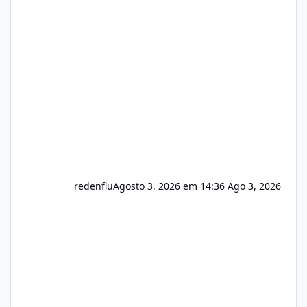
de texto Html para e-mails enviados pelo
sistema 🛠️ Correções: Ajuste no memory limit
do instalador agora com filtros para ajudar o
usuário. Ajuste no valor de renovação de
registro de domínio Ajuste assinatura n
redenflu
Agosto 3, 2026 em 14:36
Ago 3, 2026