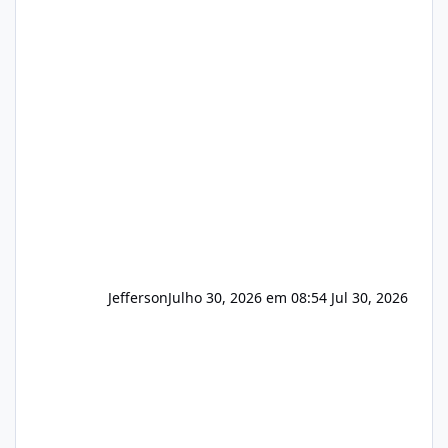
hospedagem de sites, hospedagem revenda
(cPanel, DirectAdmin ou Plesk), podemos
apresentar uma proposta justa, transparente
e com total sigilo durante todo o processo. O
que buscamos Estamos interessados
principalmente em: Carteiras de clientes de
Hospedagem
Jefferson
Julho 30, 2026 em 08:54
Jul 30, 2026