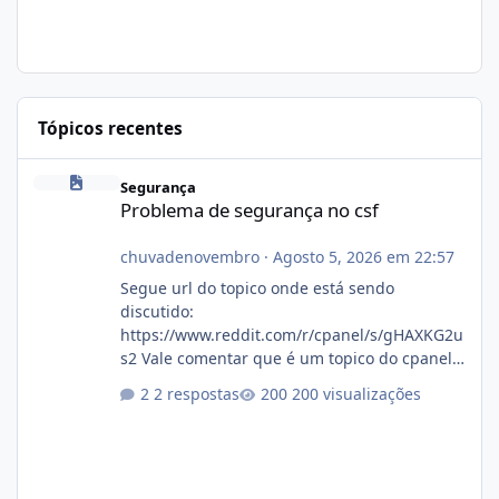
Tópicos recentes
Problema de segurança no csf
Segurança
Problema de segurança no csf
chuvadenovembro
·
Agosto 5, 2026 em 22:57
Segue url do topico onde está sendo
discutido:
https://www.reddit.com/r/cpanel/s/gHAXKG2u
s2 Vale comentar que é um topico do cpanel...
Não sei como ta a pegada no da.
2 respostas
200 visualizações