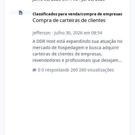
Compra de carteiras de clientes
Classificados para venda/compra de empresas
Compra de carteiras de clientes
Jefferson
·
Julho 30, 2026 em 08:54
A DDR Host está expandindo sua atuação no
mercado de hospedagem e busca adquirir
carteiras de clientes de empresas,
revendedores e profissionais que desejam
encerrar suas atividades ou reduzir sua
0 respostas
260 visualizações
operação. Se você possui clientes ativos de
hospedagem de sites, hospedagem revenda
(cPanel, DirectAdmin ou Plesk), podemos
apresentar uma proposta justa, transparente
e com total sigilo durante todo o processo. O
que buscamos Estamos interessados
principalmente em: Carteiras de clientes de
Hospedagem