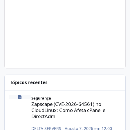
Tópicos recentes
Zapscape (CVE-2026-64561) no CloudLinux: Como Afeta cPanel e
Segurança
Zapscape (CVE-2026-64561) no
CloudLinux: Como Afeta cPanel e
DirectAdm
DELTA SERVERS
·
Agosto 7, 2026 em 12:00