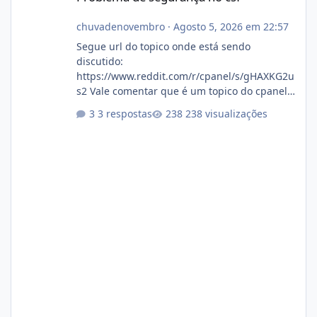
chuvadenovembro
·
Agosto 5, 2026 em 22:57
Segue url do topico onde está sendo
discutido:
https://www.reddit.com/r/cpanel/s/gHAXKG2u
s2 Vale comentar que é um topico do cpanel...
Não sei como ta a pegada no da.
3 respostas
238 visualizações