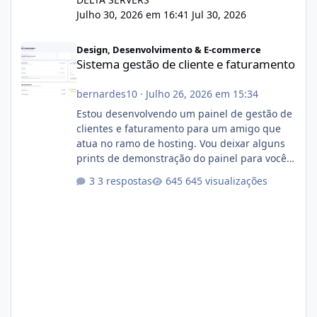
Julho 30, 2026 em 16:41
Jul 30, 2026
Sistema gestão de cliente e faturamento
Design, Desenvolvimento & E-commerce
Sistema gestão de cliente e faturamento
bernardes10
·
Julho 26, 2026 em 15:34
Estou desenvolvendo um painel de gestão de
clientes e faturamento para um amigo que
atua no ramo de hosting. Vou deixar alguns
prints de demonstração do painel para vocês
darem a opinião de vocês. O sistema já está
3 respostas
645 visualizações
com cerca de 80% concluído e conta com
gerenciamento de servidores de jogos, VPS e
hospedagem cPanel. Fico no aguardo do
feedback de vocês. TMJ! 🚀 Aceito críticas
construtivas!