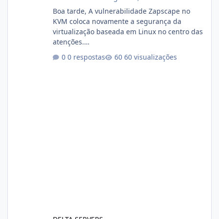
Boa tarde, A vulnerabilidade Zapscape no
KVM coloca novamente a segurança da
virtualização baseada em Linux no centro das
atenções.
https://cloudlinux.statuspage.io/incidents/dlr
0 respostas
60 visualizações
xjx23zz5f Criamos uma breve explicação:
https://www.deltaservers.com.br/blog/zapsca
pe-cve-2026-64561/