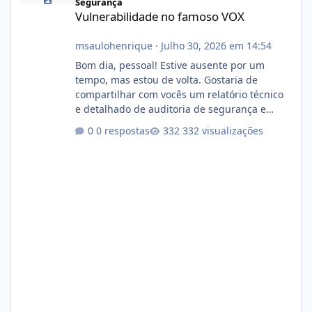
Segurança
Vulnerabilidade no famoso VOX
msaulohenrique
·
Julho 30, 2026 em 14:54
Bom dia, pessoal! Estive ausente por um
tempo, mas estou de volta. Gostaria de
compartilhar com vocês um relatório técnico
e detalhado de auditoria de segurança e
conformidade referente ao VOXPANEL (versão
0 respostas
332 visualizações
atualmente em circulação e comercialização
no mercado). 1. Análise de Integridade dos
Arquivos Arquivo Tamanho Conteúdo
Identificado Integridade video.zip 623.85 MB
Painel de streaming de vídeo, binários
Wowza, FFmpeg e scripts AlmaLinux Íntegro
audio.zip 507.08 MB Painel PHP de áudio,
AutoDJ,