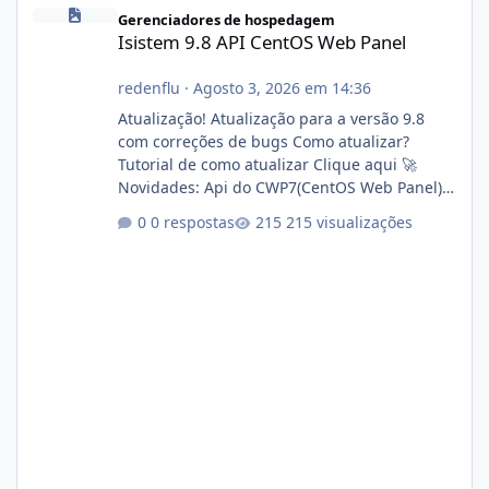
Isistem 9.8 API CentOS Web Panel
Gerenciadores de hospedagem
Isistem 9.8 API CentOS Web Panel
redenflu
·
Agosto 3, 2026 em 14:36
Atualização! Atualização para a versão 9.8
com correções de bugs Como atualizar?
Tutorial de como atualizar Clique aqui 🚀
Novidades: Api do CWP7(CentOS Web Panel)
Link publico para consulta de sub.dominio
0 respostas
215 visualizações
autorizado a usasr o isistem:
https://isistem.com.br/check-license/ Editor
de texto Html para e-mails enviados pelo
sistema 🛠️ Correções: Ajuste no memory limit
do instalador agora com filtros para ajudar o
usuário. Ajuste no valor de renovação de
registro de domínio Ajuste assinatura n