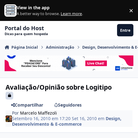
Ir para conteúdo
View in the app
×
Di
A better way to browse.
Learn more
.
Portal do Host
Entre
Dicas para quem hospeda
Página Inicial
Administração
Design, Desenvolvimento & 
Avaliação/Opinião sobre Logitipo
Compartilhar
Seguidores
Por
Marcelo Maffezoli
Setembro 16, 2010 em 17:20
Set 16, 2010
em
Design,
Desenvolvimento & E-commerce