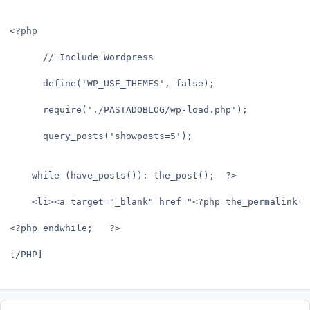
<?php
      // Include Wordpress
      define('WP_USE_THEMES', false);
      require('./PASTADOBLOG/wp-load.php');
      query_posts('showposts=5');
    while (have_posts()): the_post();  ?>
    <li><a target="_blank" href="<?php the_permalink()
<?php endwhile;   ?>
[/PHP]