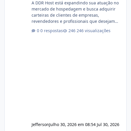
A DDR Host está expandindo sua atuação no
mercado de hospedagem e busca adquirir
carteiras de clientes de empresas,
revendedores e profissionais que desejam
encerrar suas atividades ou reduzir sua
0 respostas
246 visualizações
operação. Se você possui clientes ativos de
hospedagem de sites, hospedagem revenda
(cPanel, DirectAdmin ou Plesk), podemos
apresentar uma proposta justa, transparente
e com total sigilo durante todo o processo. O
que buscamos Estamos interessados
principalmente em: Carteiras de clientes de
Hospedagem
Jefferson
Julho 30, 2026 em 08:54
Jul 30, 2026