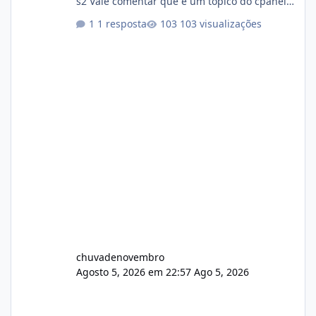
s2 Vale comentar que é um topico do cpanel...
Não sei como ta a pegada no da.
1 resposta
103 visualizações
chuvadenovembro
Agosto 5, 2026 em 22:57
Ago 5, 2026