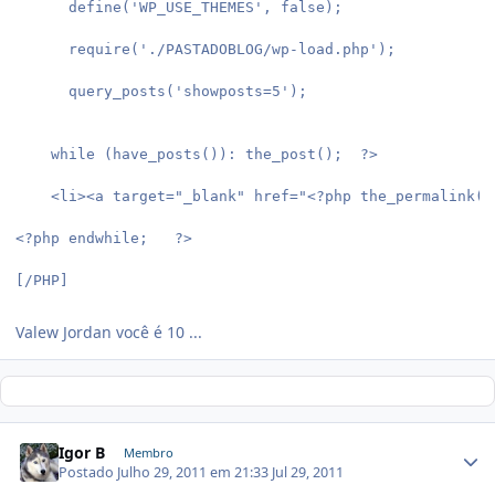
      define('WP_USE_THEMES', false);
      require('./PASTADOBLOG/wp-load.php');
      query_posts('showposts=5');
    while (have_posts()): the_post();  ?>
    <li><a target="_blank" href="<?php the_permalink()
<?php endwhile;   ?>
[/PHP]
Valew Jordan você é 10 ...
Igor B
Membro
Postado
Julho 29, 2011 em 21:33
Jul 29, 2011