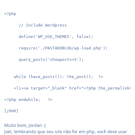
<?php
      // Include Wordpress
      define('WP_USE_THEMES', false);
      require('./PASTADOBLOG/wp-load.php');
      query_posts('showposts=5');
    while (have_posts()): the_post();  ?>
    <li><a target="_blank" href="<?php the_permalink()
<?php endwhile;   ?>
[/PHP]
Muito bom, Jordan :)
Joel, lembrando que seu site não for em php, você deve usar