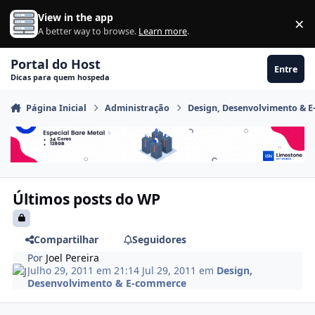
Ir para conteúdo
View in the app
×
Di
A better way to browse.
Learn more
.
Portal do Host
Entre
Dicas para quem hospeda
Página Inicial
Administração
Design, Desenvolvimento & 
Últimos posts do WP
Compartilhar
Seguidores
Por
Joel Pereira
Julho 29, 2011 em 21:14
Jul 29, 2011
em
Design,
Desenvolvimento & E-commerce