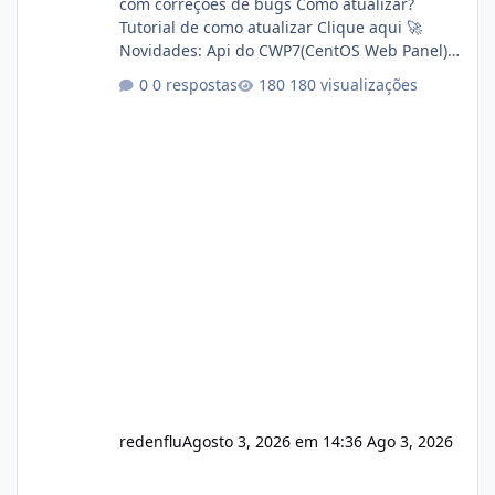
com correções de bugs Como atualizar?
Tutorial de como atualizar Clique aqui 🚀
Novidades: Api do CWP7(CentOS Web Panel)
Link publico para consulta de sub.dominio
0 respostas
180 visualizações
autorizado a usasr o isistem:
https://isistem.com.br/check-license/ Editor
de texto Html para e-mails enviados pelo
sistema 🛠️ Correções: Ajuste no memory limit
do instalador agora com filtros para ajudar o
usuário. Ajuste no valor de renovação de
registro de domínio Ajuste assinatura n
redenflu
Agosto 3, 2026 em 14:36
Ago 3, 2026