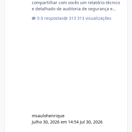
compartilhar com vocês um relatório técnico
e detalhado de auditoria de segurança e
conformidade referente ao VOXPANEL (versão
0 respostas
313 visualizações
atualmente em circulação e comercialização
no mercado). 1. Análise de Integridade dos
Arquivos Arquivo Tamanho Conteúdo
Identificado Integridade video.zip 623.85 MB
Painel de streaming de vídeo, binários
Wowza, FFmpeg e scripts AlmaLinux Íntegro
audio.zip 507.08 MB Painel PHP de áudio,
AutoDJ,
msaulohenrique
Julho 30, 2026 em 14:54
Jul 30, 2026