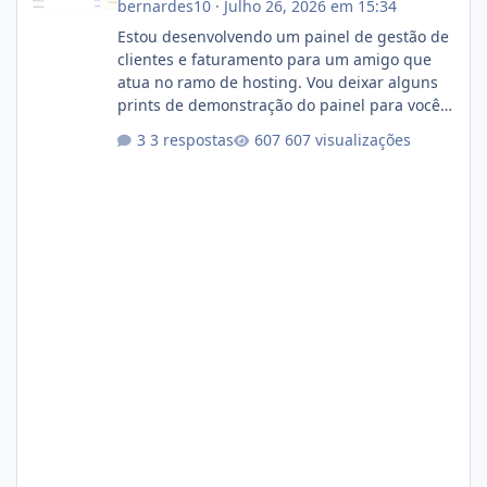
bernardes10
·
Julho 26, 2026 em 15:34
Estou desenvolvendo um painel de gestão de
clientes e faturamento para um amigo que
atua no ramo de hosting. Vou deixar alguns
prints de demonstração do painel para vocês
darem a opinião de vocês. O sistema já está
3 respostas
607 visualizações
com cerca de 80% concluído e conta com
gerenciamento de servidores de jogos, VPS e
hospedagem cPanel. Fico no aguardo do
feedback de vocês. TMJ! 🚀 Aceito críticas
construtivas!