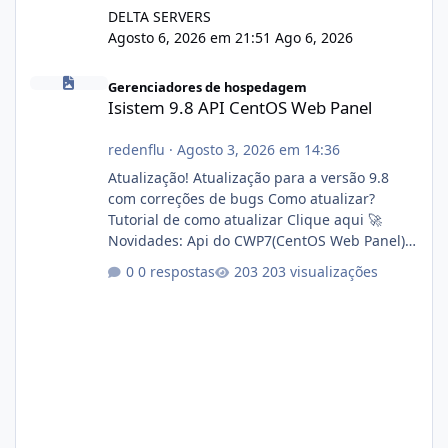
DELTA SERVERS
Agosto 6, 2026 em 21:51
Ago 6, 2026
Isistem 9.8 API CentOS Web Panel
Gerenciadores de hospedagem
Isistem 9.8 API CentOS Web Panel
redenflu
·
Agosto 3, 2026 em 14:36
Atualização! Atualização para a versão 9.8
com correções de bugs Como atualizar?
Tutorial de como atualizar Clique aqui 🚀
Novidades: Api do CWP7(CentOS Web Panel)
Link publico para consulta de sub.dominio
0 respostas
203 visualizações
autorizado a usasr o isistem:
https://isistem.com.br/check-license/ Editor
de texto Html para e-mails enviados pelo
sistema 🛠️ Correções: Ajuste no memory limit
do instalador agora com filtros para ajudar o
usuário. Ajuste no valor de renovação de
registro de domínio Ajuste assinatura n