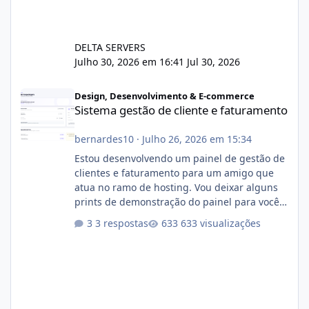
DELTA SERVERS
Julho 30, 2026 em 16:41
Jul 30, 2026
Sistema gestão de cliente e faturamento
Design, Desenvolvimento & E-commerce
Sistema gestão de cliente e faturamento
bernardes10
·
Julho 26, 2026 em 15:34
Estou desenvolvendo um painel de gestão de
clientes e faturamento para um amigo que
atua no ramo de hosting. Vou deixar alguns
prints de demonstração do painel para vocês
darem a opinião de vocês. O sistema já está
3 respostas
633 visualizações
com cerca de 80% concluído e conta com
gerenciamento de servidores de jogos, VPS e
hospedagem cPanel. Fico no aguardo do
feedback de vocês. TMJ! 🚀 Aceito críticas
construtivas!