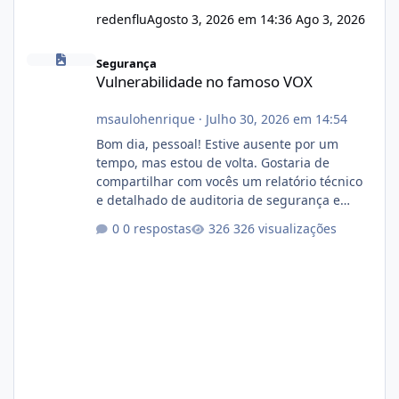
redenflu
Agosto 3, 2026 em 14:36
Ago 3, 2026
Vulnerabilidade no famoso VOX
Segurança
Vulnerabilidade no famoso VOX
msaulohenrique
·
Julho 30, 2026 em 14:54
Bom dia, pessoal! Estive ausente por um
tempo, mas estou de volta. Gostaria de
compartilhar com vocês um relatório técnico
e detalhado de auditoria de segurança e
conformidade referente ao VOXPANEL (versão
0 respostas
326 visualizações
atualmente em circulação e comercialização
no mercado). 1. Análise de Integridade dos
Arquivos Arquivo Tamanho Conteúdo
Identificado Integridade video.zip 623.85 MB
Painel de streaming de vídeo, binários
Wowza, FFmpeg e scripts AlmaLinux Íntegro
audio.zip 507.08 MB Painel PHP de áudio,
AutoDJ,