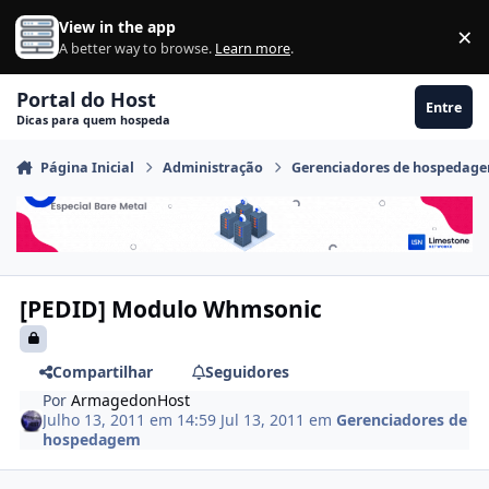
Ir para conteúdo
View in the app
×
Di
A better way to browse.
Learn more
.
Portal do Host
Entre
Dicas para quem hospeda
Página Inicial
Administração
Gerenciadores de hospedag
[PEDID] Modulo Whmsonic
Compartilhar
Seguidores
Por
ArmagedonHost
Julho 13, 2011 em 14:59
Jul 13, 2011
em
Gerenciadores de
hospedagem