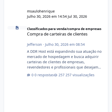
msaulohenrique
Julho 30, 2026 em 14:54
Jul 30, 2026
Compra de carteiras de clientes
Classificados para venda/compra de empresas
Compra de carteiras de clientes
Jefferson
·
Julho 30, 2026 em 08:54
A DDR Host está expandindo sua atuação no
mercado de hospedagem e busca adquirir
carteiras de clientes de empresas,
revendedores e profissionais que desejam
encerrar suas atividades ou reduzir sua
0 respostas
257 visualizações
operação. Se você possui clientes ativos de
hospedagem de sites, hospedagem revenda
(cPanel, DirectAdmin ou Plesk), podemos
apresentar uma proposta justa, transparente
e com total sigilo durante todo o processo. O
que buscamos Estamos interessados
principalmente em: Carteiras de clientes de