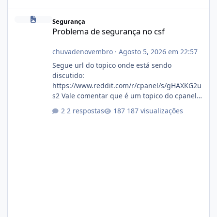
Problema de segurança no csf
Segurança
Problema de segurança no csf
chuvadenovembro
·
Agosto 5, 2026 em 22:57
Segue url do topico onde está sendo
discutido:
https://www.reddit.com/r/cpanel/s/gHAXKG2u
s2 Vale comentar que é um topico do cpanel...
Não sei como ta a pegada no da.
2 respostas
187 visualizações