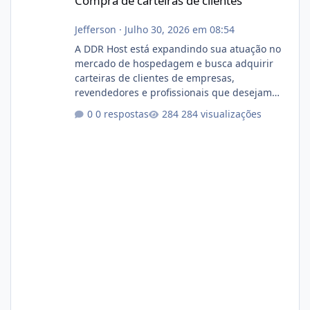
Compra de carteiras de clientes
Jefferson
·
Julho 30, 2026 em 08:54
A DDR Host está expandindo sua atuação no
mercado de hospedagem e busca adquirir
carteiras de clientes de empresas,
revendedores e profissionais que desejam
encerrar suas atividades ou reduzir sua
0 respostas
284 visualizações
operação. Se você possui clientes ativos de
hospedagem de sites, hospedagem revenda
(cPanel, DirectAdmin ou Plesk), podemos
apresentar uma proposta justa, transparente
e com total sigilo durante todo o processo. O
que buscamos Estamos interessados
principalmente em: Carteiras de clientes de
Hospedagem