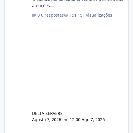
atenções.
https://cloudlinux.statuspage.io/incidents/dlr
0 respostas
151 visualizações
xjx23zz5f Criamos uma breve explicação:
https://www.deltaservers.com.br/blog/zapsca
pe-cve-2026-64561/
DELTA SERVERS
Agosto 7, 2026 em 12:00
Ago 7, 2026