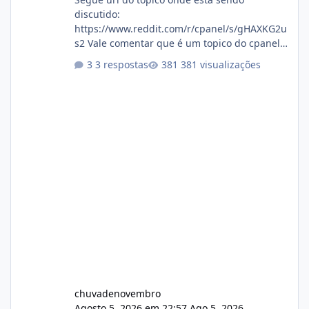
discutido:
https://www.reddit.com/r/cpanel/s/gHAXKG2u
s2 Vale comentar que é um topico do cpanel...
Não sei como ta a pegada no da.
3 respostas
381 visualizações
chuvadenovembro
Agosto 5, 2026 em 22:57
Ago 5, 2026