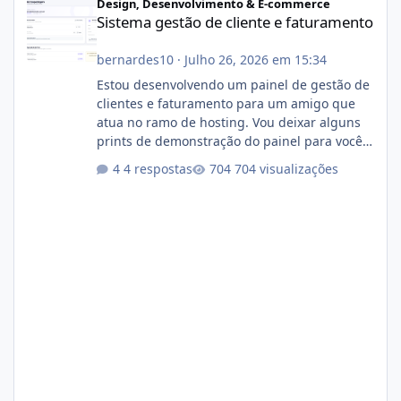
Design, Desenvolvimento & E-commerce
Sistema gestão de cliente e faturamento
bernardes10
·
Julho 26, 2026 em 15:34
Estou desenvolvendo um painel de gestão de
clientes e faturamento para um amigo que
atua no ramo de hosting. Vou deixar alguns
prints de demonstração do painel para vocês
darem a opinião de vocês. O sistema já está
4 respostas
704 visualizações
com cerca de 80% concluído e conta com
gerenciamento de servidores de jogos, VPS e
hospedagem cPanel. Fico no aguardo do
feedback de vocês. TMJ! 🚀 Aceito críticas
construtivas!