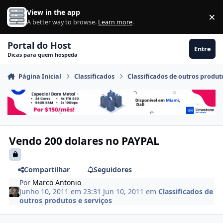
Ir para conteúdo
View in the app
×
Di
A better way to browse.
Learn more
.
Portal do Host
Entre
Dicas para quem hospeda
Página Inicial
Classificados
Classificados de outros produt
Vendo 200 dolares no PAYPAL
Compartilhar
Seguidores
Por
Marco Antonio
Junho 10, 2011 em 23:31
Jun 10, 2011
em
Classificados de
outros produtos e serviços