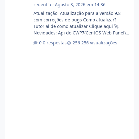
redenflu
·
Agosto 3, 2026 em 14:36
Atualização! Atualização para a versão 9.8
com correções de bugs Como atualizar?
Tutorial de como atualizar Clique aqui 🚀
Novidades: Api do CWP7(CentOS Web Panel)
Link publico para consulta de sub.dominio
0 respostas
256 visualizações
autorizado a usasr o isistem:
https://isistem.com.br/check-license/ Editor
de texto Html para e-mails enviados pelo
sistema 🛠️ Correções: Ajuste no memory limit
do instalador agora com filtros para ajudar o
usuário. Ajuste no valor de renovação de
registro de domínio Ajuste assinatura n