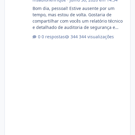
Bom dia, pessoal! Estive ausente por um
tempo, mas estou de volta. Gostaria de
compartilhar com vocês um relatório técnico
e detalhado de auditoria de segurança e
conformidade referente ao VOXPANEL (versão
0 respostas
344 visualizações
atualmente em circulação e comercialização
no mercado). 1. Análise de Integridade dos
Arquivos Arquivo Tamanho Conteúdo
Identificado Integridade video.zip 623.85 MB
Painel de streaming de vídeo, binários
Wowza, FFmpeg e scripts AlmaLinux Íntegro
audio.zip 507.08 MB Painel PHP de áudio,
AutoDJ,