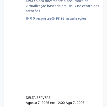
KVM coloca novamente a segurança da
virtualização baseada em Linux no centro das
atenções.
https://cloudlinux.statuspage.io/incidents/dlr
0 respostas
98 visualizações
xjx23zz5f Criamos uma breve explicação:
https://www.deltaservers.com.br/blog/zapsca
pe-cve-2026-64561/
DELTA SERVERS
Agosto 7, 2026 em 12:00
Ago 7, 2026