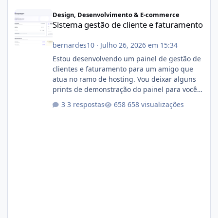
Sistema gestão de cliente e faturamento
Design, Desenvolvimento & E-commerce
Sistema gestão de cliente e faturamento
bernardes10
·
Julho 26, 2026 em 15:34
Estou desenvolvendo um painel de gestão de
clientes e faturamento para um amigo que
atua no ramo de hosting. Vou deixar alguns
prints de demonstração do painel para vocês
darem a opinião de vocês. O sistema já está
3 respostas
658 visualizações
com cerca de 80% concluído e conta com
gerenciamento de servidores de jogos, VPS e
hospedagem cPanel. Fico no aguardo do
feedback de vocês. TMJ! 🚀 Aceito críticas
construtivas!