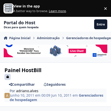
Ir para conteúdo
View in the app
×
Di
A better way to browse.
Learn more
.
Portal do Host
Entre
Dicas para quem hospeda
Página Inicial
Administração
Gerenciadores de hospedag
Painel HostBill
Compartilhar
Seguidores
Por
adriano.alves
Junho 10, 2011 em 00:09
Jun 10, 2011
em
Gerenciadores
de hospedagem