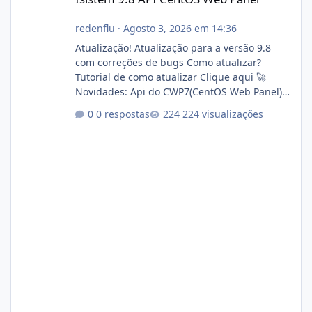
redenflu
·
Agosto 3, 2026 em 14:36
Atualização! Atualização para a versão 9.8
com correções de bugs Como atualizar?
Tutorial de como atualizar Clique aqui 🚀
Novidades: Api do CWP7(CentOS Web Panel)
Link publico para consulta de sub.dominio
0 respostas
224 visualizações
autorizado a usasr o isistem:
https://isistem.com.br/check-license/ Editor
de texto Html para e-mails enviados pelo
sistema 🛠️ Correções: Ajuste no memory limit
do instalador agora com filtros para ajudar o
usuário. Ajuste no valor de renovação de
registro de domínio Ajuste assinatura n