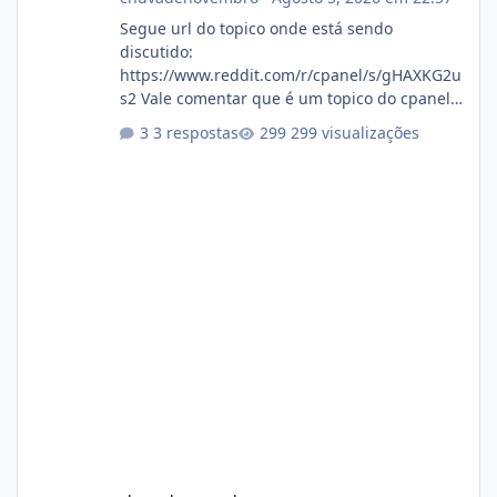
Segue url do topico onde está sendo
discutido:
https://www.reddit.com/r/cpanel/s/gHAXKG2u
s2 Vale comentar que é um topico do cpanel...
Não sei como ta a pegada no da.
3 respostas
299 visualizações