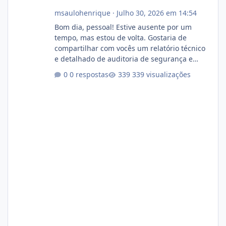
msaulohenrique
·
Julho 30, 2026 em 14:54
Bom dia, pessoal! Estive ausente por um
tempo, mas estou de volta. Gostaria de
compartilhar com vocês um relatório técnico
e detalhado de auditoria de segurança e
conformidade referente ao VOXPANEL (versão
0 respostas
339 visualizações
atualmente em circulação e comercialização
no mercado). 1. Análise de Integridade dos
Arquivos Arquivo Tamanho Conteúdo
Identificado Integridade video.zip 623.85 MB
Painel de streaming de vídeo, binários
Wowza, FFmpeg e scripts AlmaLinux Íntegro
audio.zip 507.08 MB Painel PHP de áudio,
AutoDJ,