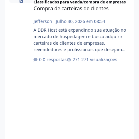
Classificados para venda/compra de empresas
Compra de carteiras de clientes
Jefferson
·
Julho 30, 2026 em 08:54
A DDR Host está expandindo sua atuação no
mercado de hospedagem e busca adquirir
carteiras de clientes de empresas,
revendedores e profissionais que desejam
encerrar suas atividades ou reduzir sua
0 respostas
271 visualizações
operação. Se você possui clientes ativos de
hospedagem de sites, hospedagem revenda
(cPanel, DirectAdmin ou Plesk), podemos
apresentar uma proposta justa, transparente
e com total sigilo durante todo o processo. O
que buscamos Estamos interessados
principalmente em: Carteiras de clientes de
Hospedagem