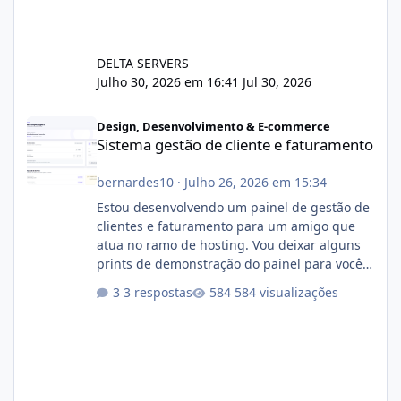
DELTA SERVERS
Julho 30, 2026 em 16:41
Jul 30, 2026
Sistema gestão de cliente e faturamento
Design, Desenvolvimento & E-commerce
Sistema gestão de cliente e faturamento
bernardes10
·
Julho 26, 2026 em 15:34
Estou desenvolvendo um painel de gestão de
clientes e faturamento para um amigo que
atua no ramo de hosting. Vou deixar alguns
prints de demonstração do painel para vocês
darem a opinião de vocês. O sistema já está
3 respostas
584 visualizações
com cerca de 80% concluído e conta com
gerenciamento de servidores de jogos, VPS e
hospedagem cPanel. Fico no aguardo do
feedback de vocês. TMJ! 🚀 Aceito críticas
construtivas!