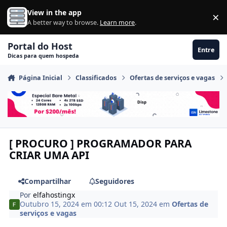
Ir para conteúdo
View in the app
×
Di
A better way to browse.
Learn more
.
Portal do Host
Entre
Dicas para quem hospeda
Página Inicial
Classificados
Ofertas de serviços e vagas
[ PROCURO ] PROGRAMADOR PARA
CRIAR UMA API
Compartilhar
Seguidores
Por
elfahostingx
Outubro 15, 2024 em 00:12
Out 15, 2024
em
Ofertas de
serviços e vagas