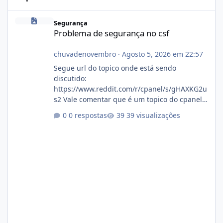
Problema de segurança no csf
Segurança
Problema de segurança no csf
chuvadenovembro
·
Agosto 5, 2026 em 22:57
Segue url do topico onde está sendo
discutido:
https://www.reddit.com/r/cpanel/s/gHAXKG2u
s2 Vale comentar que é um topico do cpanel...
Não sei como ta a pegada no da.
0 respostas
39 visualizações