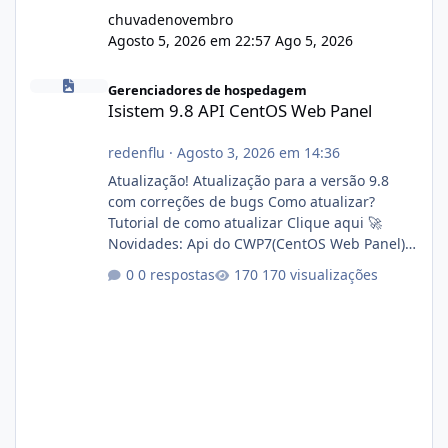
chuvadenovembro
Agosto 5, 2026 em 22:57
Ago 5, 2026
Isistem 9.8 API CentOS Web Panel
Gerenciadores de hospedagem
Isistem 9.8 API CentOS Web Panel
redenflu
·
Agosto 3, 2026 em 14:36
Atualização! Atualização para a versão 9.8
com correções de bugs Como atualizar?
Tutorial de como atualizar Clique aqui 🚀
Novidades: Api do CWP7(CentOS Web Panel)
Link publico para consulta de sub.dominio
0 respostas
170 visualizações
autorizado a usasr o isistem:
https://isistem.com.br/check-license/ Editor
de texto Html para e-mails enviados pelo
sistema 🛠️ Correções: Ajuste no memory limit
do instalador agora com filtros para ajudar o
usuário. Ajuste no valor de renovação de
registro de domínio Ajuste assinatura n