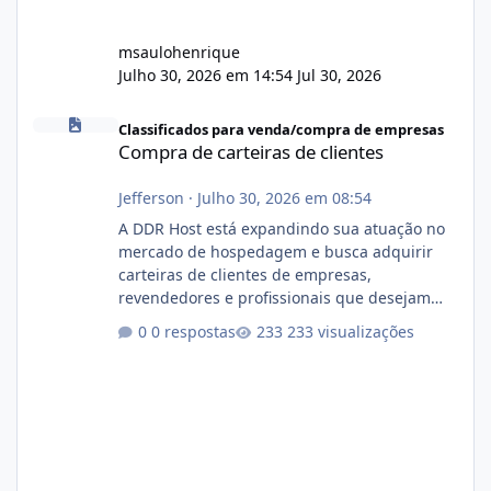
msaulohenrique
Julho 30, 2026 em 14:54
Jul 30, 2026
Compra de carteiras de clientes
Classificados para venda/compra de empresas
Compra de carteiras de clientes
Jefferson
·
Julho 30, 2026 em 08:54
A DDR Host está expandindo sua atuação no
mercado de hospedagem e busca adquirir
carteiras de clientes de empresas,
revendedores e profissionais que desejam
encerrar suas atividades ou reduzir sua
0 respostas
233 visualizações
operação. Se você possui clientes ativos de
hospedagem de sites, hospedagem revenda
(cPanel, DirectAdmin ou Plesk), podemos
apresentar uma proposta justa, transparente
e com total sigilo durante todo o processo. O
que buscamos Estamos interessados
principalmente em: Carteiras de clientes de