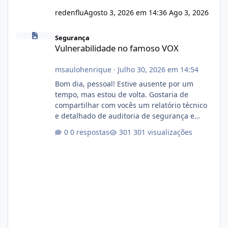
redenflu
Agosto 3, 2026 em 14:36
Ago 3, 2026
Vulnerabilidade no famoso VOX
Segurança
Vulnerabilidade no famoso VOX
msaulohenrique
·
Julho 30, 2026 em 14:54
Bom dia, pessoal! Estive ausente por um
tempo, mas estou de volta. Gostaria de
compartilhar com vocês um relatório técnico
e detalhado de auditoria de segurança e
conformidade referente ao VOXPANEL (versão
0 respostas
301 visualizações
atualmente em circulação e comercialização
no mercado). 1. Análise de Integridade dos
Arquivos Arquivo Tamanho Conteúdo
Identificado Integridade video.zip 623.85 MB
Painel de streaming de vídeo, binários
Wowza, FFmpeg e scripts AlmaLinux Íntegro
audio.zip 507.08 MB Painel PHP de áudio,
AutoDJ,