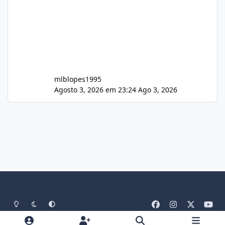
mlblopes1995
Agosto 3, 2026 em 23:24
Ago 3, 2026
Light Mode
Dark Mode
System Preference
f
i
x
y
a
n
o
Idiomas
Tema
Política De Privacidade
Contato