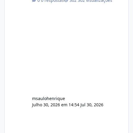
0 respostas
302 visualizações
atualmente em circulação e comercialização
no mercado). 1. Análise de Integridade dos
Arquivos Arquivo Tamanho Conteúdo
Identificado Integridade video.zip 623.85 MB
Painel de streaming de vídeo, binários
Wowza, FFmpeg e scripts AlmaLinux Íntegro
audio.zip 507.08 MB Painel PHP de áudio,
AutoDJ,
msaulohenrique
Julho 30, 2026 em 14:54
Jul 30, 2026