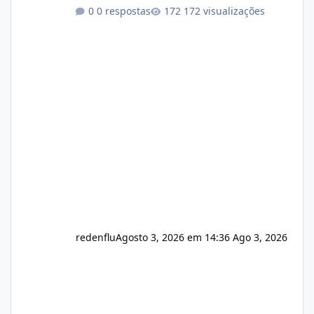
Link publico para consulta de sub.dominio
0 respostas
172 visualizações
autorizado a usasr o isistem:
https://isistem.com.br/check-license/ Editor
de texto Html para e-mails enviados pelo
sistema 🛠️ Correções: Ajuste no memory limit
do instalador agora com filtros para ajudar o
usuário. Ajuste no valor de renovação de
registro de domínio Ajuste assinatura n
redenflu
Agosto 3, 2026 em 14:36
Ago 3, 2026