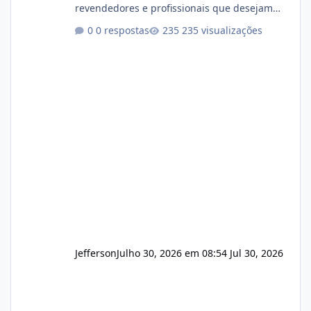
revendedores e profissionais que desejam
encerrar suas atividades ou reduzir sua
0 respostas
235 visualizações
operação. Se você possui clientes ativos de
hospedagem de sites, hospedagem revenda
(cPanel, DirectAdmin ou Plesk), podemos
apresentar uma proposta justa, transparente
e com total sigilo durante todo o processo. O
que buscamos Estamos interessados
principalmente em: Carteiras de clientes de
Hospedagem
Jefferson
Julho 30, 2026 em 08:54
Jul 30, 2026