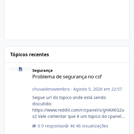
Tópicos recentes
Problema de segurança no csf
Segurança
Problema de segurança no csf
chuvadenovembro
·
Agosto 5, 2026 em 22:57
Segue url do topico onde está sendo
discutido:
https://www.reddit.com/r/cpanel/s/gHAXKG2u
s2 Vale comentar que é um topico do cpanel...
Não sei como ta a pegada no da.
0 respostas
46 visualizações