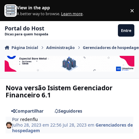
Ir para conteúdo
View in the app
×
Di
A better way to browse.
Learn more
.
Portal do Host
Entre
Dicas para quem hospeda
Página Inicial
Administração
Gerenciadores de hospedag
Nova versão Isistem Gerenciador
Financeiro 6.1
Compartilhar
Seguidores
Por
redenflu
Julho 28, 2023 em 22:56
Jul 28, 2023
em
Gerenciadores de
hospedagem