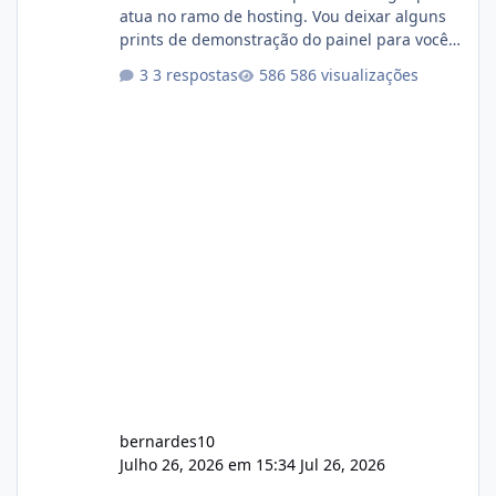
atua no ramo de hosting. Vou deixar alguns
prints de demonstração do painel para vocês
darem a opinião de vocês. O sistema já está
3 respostas
586 visualizações
com cerca de 80% concluído e conta com
gerenciamento de servidores de jogos, VPS e
hospedagem cPanel. Fico no aguardo do
feedback de vocês. TMJ! 🚀 Aceito críticas
construtivas!
bernardes10
Julho 26, 2026 em 15:34
Jul 26, 2026