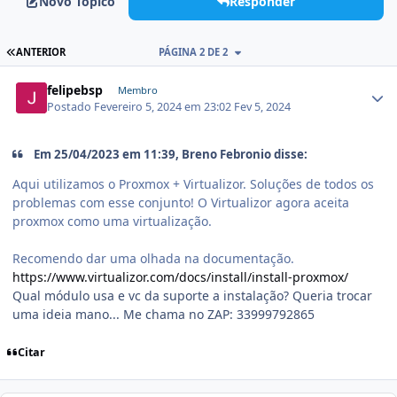
Novo Tópico
Responder
ANTERIOR
PÁGINA 2 DE 2
felipebsp
Membro
Postado
Fevereiro 5, 2024 em 23:02
Fev 5, 2024
Em 25/04/2023 em 11:39, Breno Febronio disse:
Aqui utilizamos o Proxmox + Virtualizor. Soluções de todos os
problemas com esse conjunto! O Virtualizor agora aceita
proxmox como uma virtualização.
Recomendo dar uma olhada na documentação.
https://www.virtualizor.com/docs/install/install-proxmox/
Qual módulo usa e vc da suporte a instalação? Queria trocar
uma ideia mano... Me chama no ZAP: 33999792865
Citar