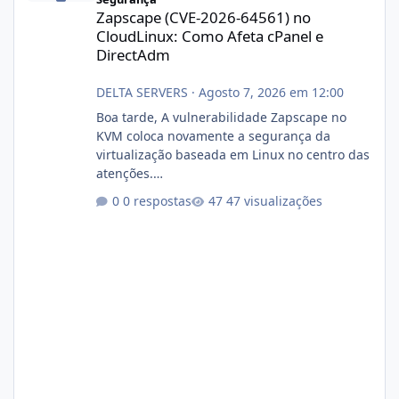
Zapscape (CVE-2026-64561) no
CloudLinux: Como Afeta cPanel e
DirectAdm
DELTA SERVERS
·
Agosto 7, 2026 em 12:00
Boa tarde, A vulnerabilidade Zapscape no
KVM coloca novamente a segurança da
virtualização baseada em Linux no centro das
atenções.
https://cloudlinux.statuspage.io/incidents/dlr
0 respostas
47 visualizações
xjx23zz5f Criamos uma breve explicação:
https://www.deltaservers.com.br/blog/zapsca
pe-cve-2026-64561/