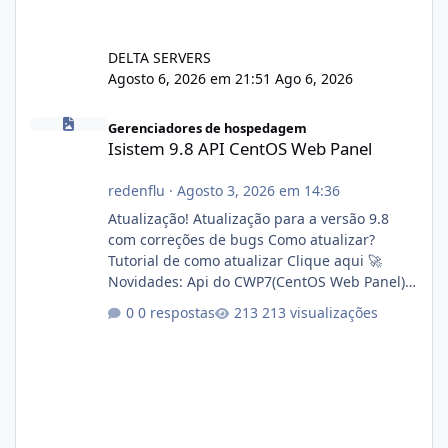
DELTA SERVERS
Agosto 6, 2026 em 21:51
Ago 6, 2026
Isistem 9.8 API CentOS Web Panel
Gerenciadores de hospedagem
Isistem 9.8 API CentOS Web Panel
redenflu
·
Agosto 3, 2026 em 14:36
Atualização! Atualização para a versão 9.8
com correções de bugs Como atualizar?
Tutorial de como atualizar Clique aqui 🚀
Novidades: Api do CWP7(CentOS Web Panel)
Link publico para consulta de sub.dominio
0 respostas
213 visualizações
autorizado a usasr o isistem:
https://isistem.com.br/check-license/ Editor
de texto Html para e-mails enviados pelo
sistema 🛠️ Correções: Ajuste no memory limit
do instalador agora com filtros para ajudar o
usuário. Ajuste no valor de renovação de