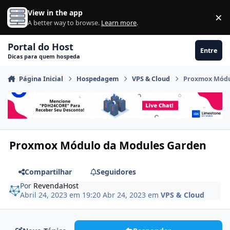
Ir para conteúdo
View in the app
×
Di
A better way to browse.
Learn more
.
Portal do Host
Entre
Dicas para quem hospeda
Página Inicial
Hospedagem
VPS & Cloud
Proxmox Módu
Proxmox Módulo da Modules Garden
Compartilhar
Seguidores
Por
RevendaHost
Abril 24, 2023 em 19:20
Abr 24, 2023
em
VPS & Cloud