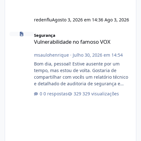
redenflu
Agosto 3, 2026 em 14:36
Ago 3, 2026
Vulnerabilidade no famoso VOX
Segurança
Vulnerabilidade no famoso VOX
msaulohenrique
·
Julho 30, 2026 em 14:54
Bom dia, pessoal! Estive ausente por um
tempo, mas estou de volta. Gostaria de
compartilhar com vocês um relatório técnico
e detalhado de auditoria de segurança e
conformidade referente ao VOXPANEL (versão
0 respostas
329 visualizações
atualmente em circulação e comercialização
no mercado). 1. Análise de Integridade dos
Arquivos Arquivo Tamanho Conteúdo
Identificado Integridade video.zip 623.85 MB
Painel de streaming de vídeo, binários
Wowza, FFmpeg e scripts AlmaLinux Íntegro
audio.zip 507.08 MB Painel PHP de áudio,