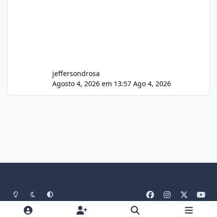
jeffersondrosa
Agosto 4, 2026 em 13:57
Ago 4, 2026
Light Mode
Dark Mode
System Preference
f
i
x
y
a
n
o
Idiomas
Tema
Política De Privacidade
Contato
c
s
u