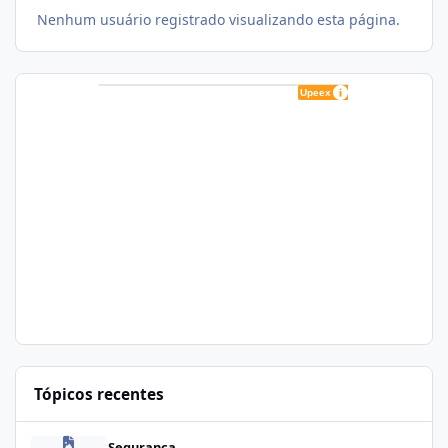
Nenhum usuário registrado visualizando esta página.
Tópicos recentes
Zapscape (CVE-2026-64561) no CloudLinux: Como Afeta cPanel e
Segurança