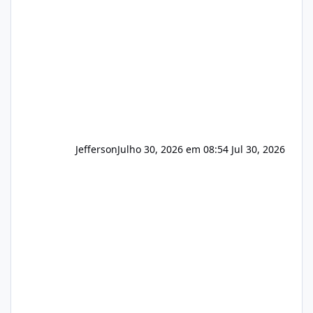
que buscamos Estamos interessados
principalmente em: Carteiras de clientes de
Hospedagem
Jefferson
Julho 30, 2026 em 08:54
Jul 30, 2026