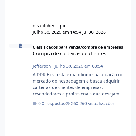
msaulohenrique
Julho 30, 2026 em 14:54
Jul 30, 2026
Compra de carteiras de clientes
Classificados para venda/compra de empresas
Compra de carteiras de clientes
Jefferson
·
Julho 30, 2026 em 08:54
A DDR Host está expandindo sua atuação no
mercado de hospedagem e busca adquirir
carteiras de clientes de empresas,
revendedores e profissionais que desejam
encerrar suas atividades ou reduzir sua
0 respostas
260 visualizações
operação. Se você possui clientes ativos de
hospedagem de sites, hospedagem revenda
(cPanel, DirectAdmin ou Plesk), podemos
apresentar uma proposta justa, transparente
e com total sigilo durante todo o processo. O