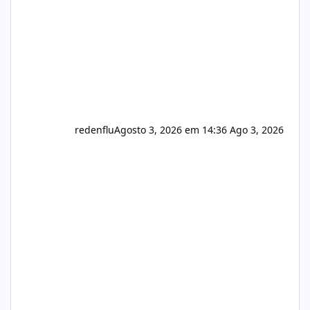
registro de domínio Ajuste assinatura n
redenflu
Agosto 3, 2026 em 14:36
Ago 3, 2026