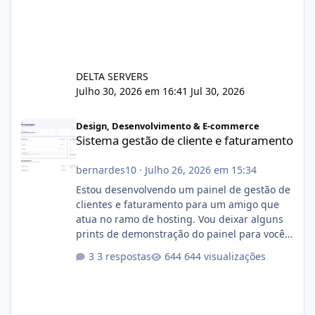
DELTA SERVERS
Julho 30, 2026 em 16:41
Jul 30, 2026
Sistema gestão de cliente e faturamento
Design, Desenvolvimento & E-commerce
Sistema gestão de cliente e faturamento
bernardes10
·
Julho 26, 2026 em 15:34
Estou desenvolvendo um painel de gestão de
clientes e faturamento para um amigo que
atua no ramo de hosting. Vou deixar alguns
prints de demonstração do painel para vocês
darem a opinião de vocês. O sistema já está
3 respostas
644 visualizações
com cerca de 80% concluído e conta com
gerenciamento de servidores de jogos, VPS e
hospedagem cPanel. Fico no aguardo do
feedback de vocês. TMJ! 🚀 Aceito críticas