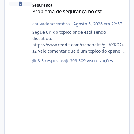
Problema de segurança no csf
Segurança
Problema de segurança no csf
chuvadenovembro
·
Agosto 5, 2026 em 22:57
Segue url do topico onde está sendo
discutido:
https://www.reddit.com/r/cpanel/s/gHAXKG2u
s2 Vale comentar que é um topico do cpanel...
Não sei como ta a pegada no da.
3 respostas
309 visualizações