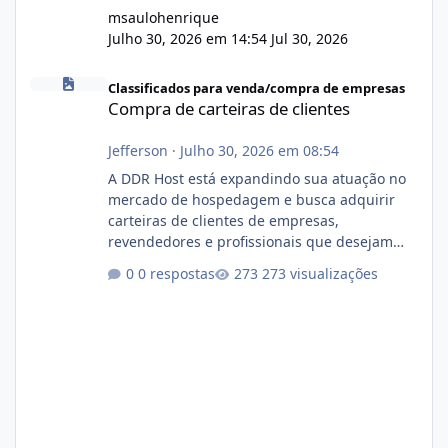
msaulohenrique
Julho 30, 2026 em 14:54
Jul 30, 2026
Compra de carteiras de clientes
Classificados para venda/compra de empresas
Compra de carteiras de clientes
Jefferson
·
Julho 30, 2026 em 08:54
A DDR Host está expandindo sua atuação no
mercado de hospedagem e busca adquirir
carteiras de clientes de empresas,
revendedores e profissionais que desejam
encerrar suas atividades ou reduzir sua
0 respostas
273 visualizações
operação. Se você possui clientes ativos de
hospedagem de sites, hospedagem revenda
(cPanel, DirectAdmin ou Plesk), podemos
apresentar uma proposta justa, transparente
e com total sigilo durante todo o processo. O
que buscamos Estamos interessados
principalmente em: Carteiras de clientes de
Hospedagem