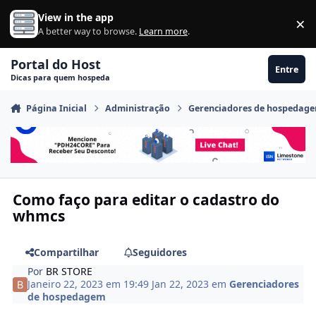
Ir para conteúdo
View in the app
×
Di
A better way to browse.
Learn more
.
Portal do Host
Entre
Dicas para quem hospeda
Página Inicial
Administração
Gerenciadores de hospedag
Como faço para editar o cadastro do
whmcs
Compartilhar
Seguidores
Por
BR STORE
Janeiro 22, 2023 em 19:49
Jan 22, 2023
em
Gerenciadores
de hospedagem