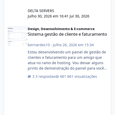
DELTA SERVERS
Julho 30, 2026 em 16:41
Jul 30, 2026
Sistema gestão de cliente e faturamento
Design, Desenvolvimento & E-commerce
Sistema gestão de cliente e faturamento
bernardes10
·
Julho 26, 2026 em 15:34
Estou desenvolvendo um painel de gestão de
clientes e faturamento para um amigo que
atua no ramo de hosting. Vou deixar alguns
prints de demonstração do painel para vocês
darem a opinião de vocês. O sistema já está
3 respostas
661 visualizações
com cerca de 80% concluído e conta com
gerenciamento de servidores de jogos, VPS e
hospedagem cPanel. Fico no aguardo do
feedback de vocês. TMJ! 🚀 Aceito críticas
construtivas!