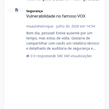
Vulnerabilidade no famoso VOX
Segurança
Vulnerabilidade no famoso VOX
msaulohenrique
·
Julho 30, 2026 em 14:54
Bom dia, pessoal! Estive ausente por um
tempo, mas estou de volta. Gostaria de
compartilhar com vocês um relatório técnico
e detalhado de auditoria de segurança e
conformidade referente ao VOXPANEL (versão
0 respostas
340 visualizações
atualmente em circulação e comercialização
no mercado). 1. Análise de Integridade dos
Arquivos Arquivo Tamanho Conteúdo
Identificado Integridade video.zip 623.85 MB
Painel de streaming de vídeo, binários
Wowza, FFmpeg e scripts AlmaLinux Íntegro
audio.zip 507.08 MB Painel PHP de áudio,
AutoDJ,