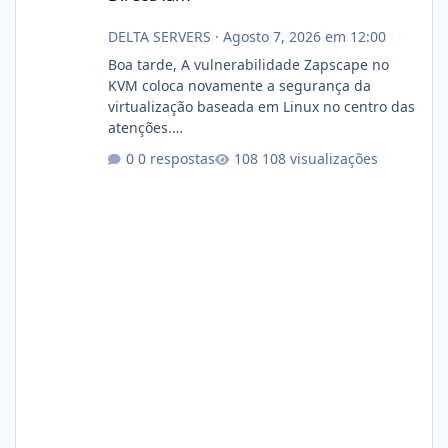
DELTA SERVERS
·
Agosto 7, 2026 em 12:00
Boa tarde, A vulnerabilidade Zapscape no
KVM coloca novamente a segurança da
virtualização baseada em Linux no centro das
atenções.
https://cloudlinux.statuspage.io/incidents/dlr
0 respostas
108 visualizações
xjx23zz5f Criamos uma breve explicação:
https://www.deltaservers.com.br/blog/zapsca
pe-cve-2026-64561/