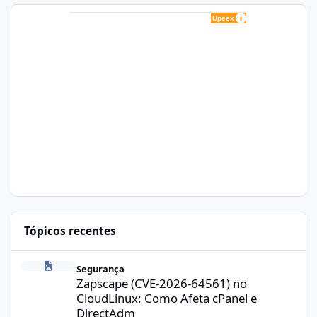
Tópicos recentes
Zapscape (CVE-2026-64561) no CloudLinux: Como Afeta cPanel e
Segurança
Zapscape (CVE-2026-64561) no
CloudLinux: Como Afeta cPanel e
DirectAdm