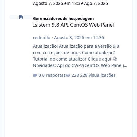
Agosto 7, 2026 em 18:39
Ago 7, 2026
Isistem 9.8 API CentOS Web Panel
Gerenciadores de hospedagem
Isistem 9.8 API CentOS Web Panel
redenflu
·
Agosto 3, 2026 em 14:36
Atualização! Atualização para a versão 9.8
com correções de bugs Como atualizar?
Tutorial de como atualizar Clique aqui 🚀
Novidades: Api do CWP7(CentOS Web Panel)
Link publico para consulta de sub.dominio
0 respostas
228 visualizações
autorizado a usasr o isistem:
https://isistem.com.br/check-license/ Editor
de texto Html para e-mails enviados pelo
sistema 🛠️ Correções: Ajuste no memory limit
do instalador agora com filtros para ajudar o
usuário. Ajuste no valor de renovação de
registro de domínio Ajuste assinatura n