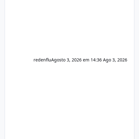
registro de domínio Ajuste assinatura n
redenflu
Agosto 3, 2026 em 14:36
Ago 3, 2026