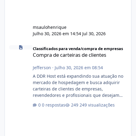
msaulohenrique
Julho 30, 2026 em 14:54
Jul 30, 2026
Compra de carteiras de clientes
Classificados para venda/compra de empresas
Compra de carteiras de clientes
Jefferson
·
Julho 30, 2026 em 08:54
A DDR Host está expandindo sua atuação no
mercado de hospedagem e busca adquirir
carteiras de clientes de empresas,
revendedores e profissionais que desejam
encerrar suas atividades ou reduzir sua
0 respostas
249 visualizações
operação. Se você possui clientes ativos de
hospedagem de sites, hospedagem revenda
(cPanel, DirectAdmin ou Plesk), podemos
apresentar uma proposta justa, transparente
e com total sigilo durante todo o processo. O