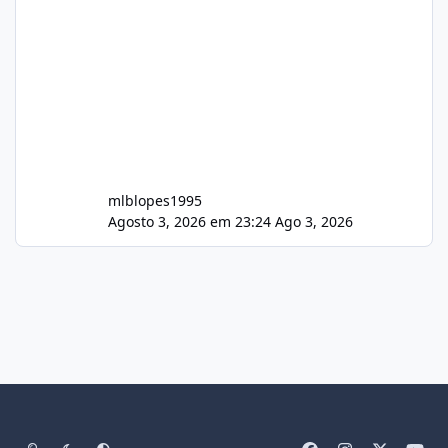
mlblopes1995
Agosto 3, 2026 em 23:24
Ago 3, 2026
Light Mode
Dark Mode
System Preference
f
i
x
y