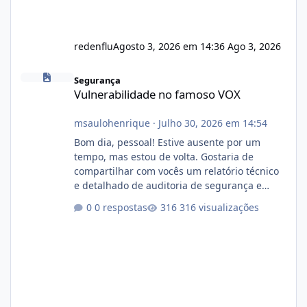
redenflu
Agosto 3, 2026 em 14:36
Ago 3, 2026
Vulnerabilidade no famoso VOX
Segurança
Vulnerabilidade no famoso VOX
msaulohenrique
·
Julho 30, 2026 em 14:54
Bom dia, pessoal! Estive ausente por um
tempo, mas estou de volta. Gostaria de
compartilhar com vocês um relatório técnico
e detalhado de auditoria de segurança e
conformidade referente ao VOXPANEL (versão
0 respostas
316 visualizações
atualmente em circulação e comercialização
no mercado). 1. Análise de Integridade dos
Arquivos Arquivo Tamanho Conteúdo
Identificado Integridade video.zip 623.85 MB
Painel de streaming de vídeo, binários
Wowza, FFmpeg e scripts AlmaLinux Íntegro
audio.zip 507.08 MB Painel PHP de áudio,