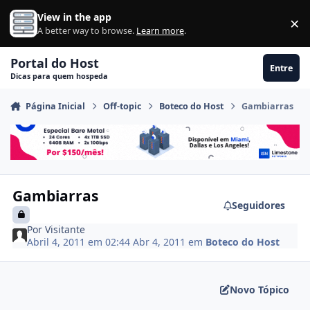
Ir para conteúdo
View in the app
×
Di
A better way to browse.
Learn more
.
Portal do Host
Entre
Dicas para quem hospeda
Página Inicial
Off-topic
Boteco do Host
Gambiarras
Gambiarras
Seguidores
Por
Visitante
Abril 4, 2011 em 02:44
Abr 4, 2011
em
Boteco do Host
Novo Tópico