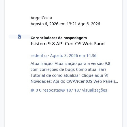
AngelCosta
Agosto 6, 2026 em 13:21
Ago 6, 2026
Isistem 9.8 API CentOS Web Panel
Gerenciadores de hospedagem
Isistem 9.8 API CentOS Web Panel
redenflu
·
Agosto 3, 2026 em 14:36
Atualização! Atualização para a versão 9.8
com correções de bugs Como atualizar?
Tutorial de como atualizar Clique aqui 🚀
Novidades: Api do CWP7(CentOS Web Panel)
Link publico para consulta de sub.dominio
0 respostas
187 visualizações
autorizado a usasr o isistem:
https://isistem.com.br/check-license/ Editor
de texto Html para e-mails enviados pelo
sistema 🛠️ Correções: Ajuste no memory limit
do instalador agora com filtros para ajudar o
usuário. Ajuste no valor de renovação de