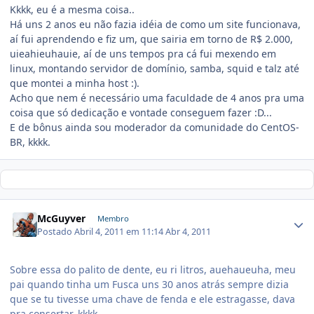
Kkkk, eu é a mesma coisa..
Há uns 2 anos eu não fazia idéia de como um site funcionava,
aí fui aprendendo e fiz um, que sairia em torno de R$ 2.000,
uieahieuhauie, aí de uns tempos pra cá fui mexendo em
linux, montando servidor de domínio, samba, squid e talz até
que montei a minha host :).
Acho que nem é necessário uma faculdade de 4 anos pra uma
coisa que só dedicação e vontade conseguem fazer :D...
E de bônus ainda sou moderador da comunidade do CentOS-
BR, kkkk.
McGuyver
Membro
Postado
Abril 4, 2011 em 11:14
Abr 4, 2011
Sobre essa do palito de dente, eu ri litros, auehaueuha, meu
pai quando tinha um Fusca uns 30 anos atrás sempre dizia
que se tu tivesse uma chave de fenda e ele estragasse, dava
pra consertar, kkkk.