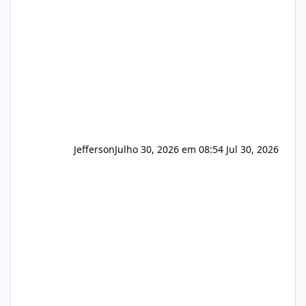
que buscamos Estamos interessados
principalmente em: Carteiras de clientes de
Hospedagem
Jefferson
Julho 30, 2026 em 08:54
Jul 30, 2026