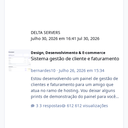
DELTA SERVERS
Julho 30, 2026 em 16:41
Jul 30, 2026
Sistema gestão de cliente e faturamento
Design, Desenvolvimento & E-commerce
Sistema gestão de cliente e faturamento
bernardes10
·
Julho 26, 2026 em 15:34
Estou desenvolvendo um painel de gestão de
clientes e faturamento para um amigo que
atua no ramo de hosting. Vou deixar alguns
prints de demonstração do painel para vocês
darem a opinião de vocês. O sistema já está
3 respostas
612 visualizações
com cerca de 80% concluído e conta com
gerenciamento de servidores de jogos, VPS e
hospedagem cPanel. Fico no aguardo do
feedback de vocês. TMJ! 🚀 Aceito críticas