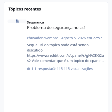
Tópicos recentes
Problema de segurança no csf
Segurança
Problema de segurança no csf
chuvadenovembro
·
Agosto 5, 2026 em 22:57
Segue url do topico onde está sendo
discutido:
https://www.reddit.com/r/cpanel/s/gHAXKG2u
s2 Vale comentar que é um topico do cpanel...
Não sei como ta a pegada no da.
1 resposta
115 visualizações