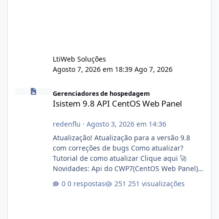
LtiWeb Soluções
Agosto 7, 2026 em 18:39
Ago 7, 2026
Isistem 9.8 API CentOS Web Panel
Gerenciadores de hospedagem
Isistem 9.8 API CentOS Web Panel
redenflu
·
Agosto 3, 2026 em 14:36
Atualização! Atualização para a versão 9.8
com correções de bugs Como atualizar?
Tutorial de como atualizar Clique aqui 🚀
Novidades: Api do CWP7(CentOS Web Panel)
Link publico para consulta de sub.dominio
0 respostas
251 visualizações
autorizado a usasr o isistem:
https://isistem.com.br/check-license/ Editor
de texto Html para e-mails enviados pelo