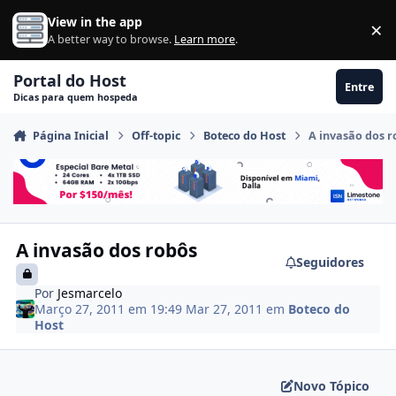
Ir para conteúdo
View in the app
×
Di
A better way to browse.
Learn more
.
Portal do Host
Entre
Dicas para quem hospeda
Página Inicial
Off-topic
Boteco do Host
A invasão dos 
A invasão dos robôs
Seguidores
Por
Jesmarcelo
Março 27, 2011 em 19:49
Mar 27, 2011
em
Boteco do
Host
Novo Tópico