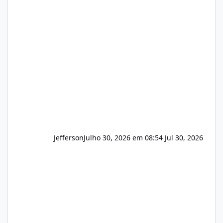
(cPanel, DirectAdmin ou Plesk), podemos
apresentar uma proposta justa, transparente
e com total sigilo durante todo o processo. O
que buscamos Estamos interessados
principalmente em: Carteiras de clientes de
Hospedagem
Jefferson
Julho 30, 2026 em 08:54
Jul 30, 2026