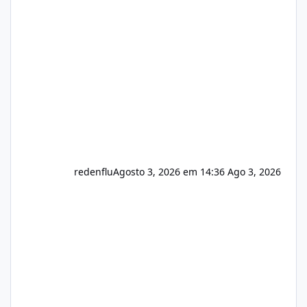
sistema 🛠️ Correções: Ajuste no memory limit
do instalador agora com filtros para ajudar o
usuário. Ajuste no valor de renovação de
registro de domínio Ajuste assinatura n
redenflu
Agosto 3, 2026 em 14:36
Ago 3, 2026