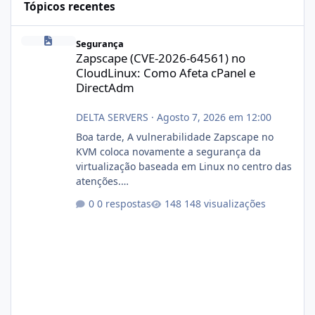
Tópicos recentes
Zapscape (CVE-2026-64561) no CloudLinux: Como Afeta cPanel e
Segurança
Zapscape (CVE-2026-64561) no
CloudLinux: Como Afeta cPanel e
DirectAdm
DELTA SERVERS
·
Agosto 7, 2026 em 12:00
Boa tarde, A vulnerabilidade Zapscape no
KVM coloca novamente a segurança da
virtualização baseada em Linux no centro das
atenções.
https://cloudlinux.statuspage.io/incidents/dlr
0 respostas
148 visualizações
xjx23zz5f Criamos uma breve explicação:
https://www.deltaservers.com.br/blog/zapsca
pe-cve-2026-64561/