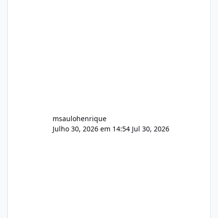
Painel de streaming de vídeo, binários
Wowza, FFmpeg e scripts AlmaLinux Íntegro
audio.zip 507.08 MB Painel PHP de áudio,
AutoDJ,
msaulohenrique
Julho 30, 2026 em 14:54
Jul 30, 2026