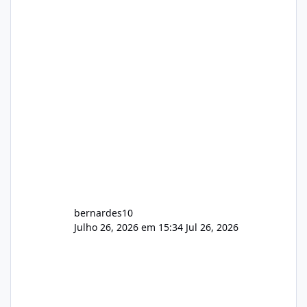
gerenciamento de servidores de jogos, VPS e
hospedagem cPanel. Fico no aguardo do
feedback de vocês. TMJ! 🚀 Aceito críticas
construtivas!
bernardes10
Julho 26, 2026 em 15:34
Jul 26, 2026