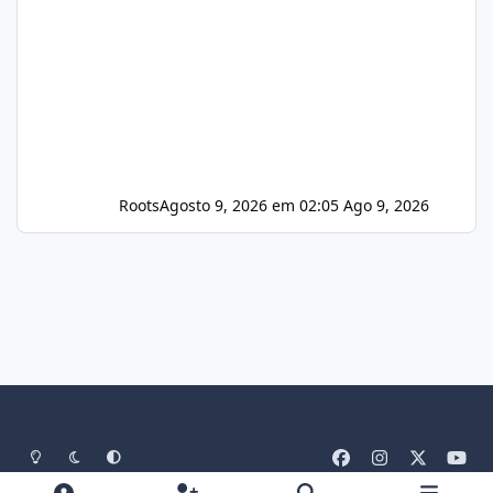
Roots
Agosto 9, 2026 em 02:05
Ago 9, 2026
Light Mode
Dark Mode
System Preference
f
i
x
y
a
n
o