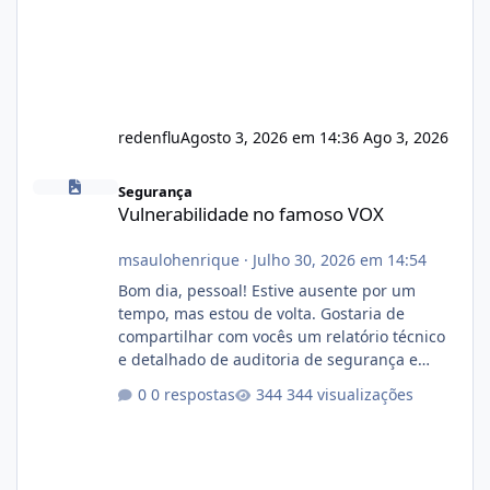
redenflu
Agosto 3, 2026 em 14:36
Ago 3, 2026
Vulnerabilidade no famoso VOX
Segurança
Vulnerabilidade no famoso VOX
msaulohenrique
·
Julho 30, 2026 em 14:54
Bom dia, pessoal! Estive ausente por um
tempo, mas estou de volta. Gostaria de
compartilhar com vocês um relatório técnico
e detalhado de auditoria de segurança e
conformidade referente ao VOXPANEL (versão
0 respostas
344 visualizações
atualmente em circulação e comercialização
no mercado). 1. Análise de Integridade dos
Arquivos Arquivo Tamanho Conteúdo
Identificado Integridade video.zip 623.85 MB