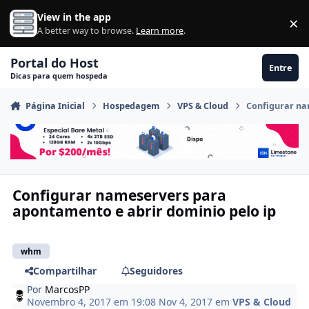
Ir para conteúdo
View in the app
×
Di
A better way to browse.
Learn more
.
Portal do Host
Entre
Dicas para quem hospeda
Página Inicial
Hospedagem
VPS & Cloud
Configurar na
Configurar nameservers para
apontamento e abrir dominio pelo ip
whm
Compartilhar
Seguidores
Por
MarcosPP
Novembro 4, 2017 em 19:08
Nov 4, 2017
em
VPS & Cloud