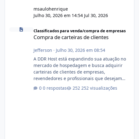
msaulohenrique
Julho 30, 2026 em 14:54
Jul 30, 2026
Compra de carteiras de clientes
Classificados para venda/compra de empresas
Compra de carteiras de clientes
Jefferson
·
Julho 30, 2026 em 08:54
A DDR Host está expandindo sua atuação no
mercado de hospedagem e busca adquirir
carteiras de clientes de empresas,
revendedores e profissionais que desejam
encerrar suas atividades ou reduzir sua
0 respostas
252 visualizações
operação. Se você possui clientes ativos de
hospedagem de sites, hospedagem revenda
(cPanel, DirectAdmin ou Plesk), podemos
apresentar uma proposta justa, transparente
e com total sigilo durante todo o processo. O
que buscamos Estamos interessados
principalmente em: Carteiras de clientes de
Hospedagem