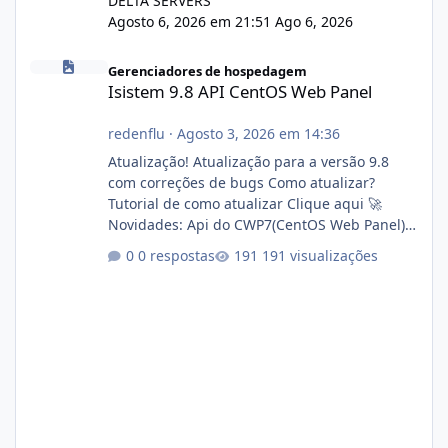
DELTA SERVERS
Agosto 6, 2026 em 21:51
Ago 6, 2026
Isistem 9.8 API CentOS Web Panel
Gerenciadores de hospedagem
Isistem 9.8 API CentOS Web Panel
redenflu
·
Agosto 3, 2026 em 14:36
Atualização! Atualização para a versão 9.8
com correções de bugs Como atualizar?
Tutorial de como atualizar Clique aqui 🚀
Novidades: Api do CWP7(CentOS Web Panel)
Link publico para consulta de sub.dominio
0 respostas
191 visualizações
autorizado a usasr o isistem:
https://isistem.com.br/check-license/ Editor
de texto Html para e-mails enviados pelo
sistema 🛠️ Correções: Ajuste no memory limit
do instalador agora com filtros para ajudar o
usuário. Ajuste no valor de renovação de
registro de domínio Ajuste assinatura n