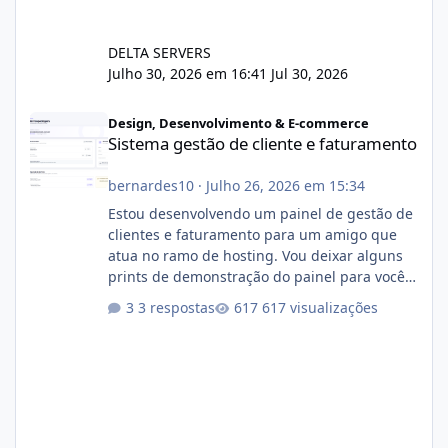
DELTA SERVERS
Julho 30, 2026 em 16:41
Jul 30, 2026
Sistema gestão de cliente e faturamento
Design, Desenvolvimento & E-commerce
Sistema gestão de cliente e faturamento
bernardes10
·
Julho 26, 2026 em 15:34
Estou desenvolvendo um painel de gestão de
clientes e faturamento para um amigo que
atua no ramo de hosting. Vou deixar alguns
prints de demonstração do painel para vocês
darem a opinião de vocês. O sistema já está
3 respostas
617 visualizações
com cerca de 80% concluído e conta com
gerenciamento de servidores de jogos, VPS e
hospedagem cPanel. Fico no aguardo do
feedback de vocês. TMJ! 🚀 Aceito críticas
construtivas!