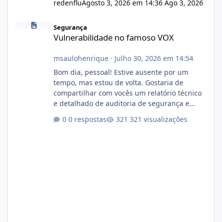
redenflu
Agosto 3, 2026 em 14:36
Ago 3, 2026
Vulnerabilidade no famoso VOX
Segurança
Vulnerabilidade no famoso VOX
msaulohenrique
·
Julho 30, 2026 em 14:54
Bom dia, pessoal! Estive ausente por um
tempo, mas estou de volta. Gostaria de
compartilhar com vocês um relatório técnico
e detalhado de auditoria de segurança e
conformidade referente ao VOXPANEL (versão
0 respostas
321 visualizações
atualmente em circulação e comercialização
no mercado). 1. Análise de Integridade dos
Arquivos Arquivo Tamanho Conteúdo
Identificado Integridade video.zip 623.85 MB
Painel de streaming de vídeo, binários
Wowza, FFmpeg e scripts AlmaLinux Íntegro
audio.zip 507.08 MB Painel PHP de áudio,
AutoDJ,