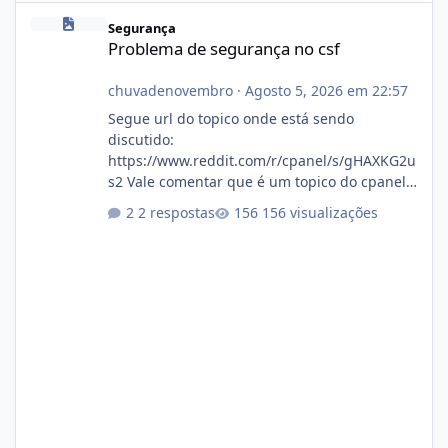
Problema de segurança no csf
Segurança
Problema de segurança no csf
chuvadenovembro
·
Agosto 5, 2026 em 22:57
Segue url do topico onde está sendo
discutido:
https://www.reddit.com/r/cpanel/s/gHAXKG2u
s2 Vale comentar que é um topico do cpanel...
Não sei como ta a pegada no da.
2 respostas
156 visualizações