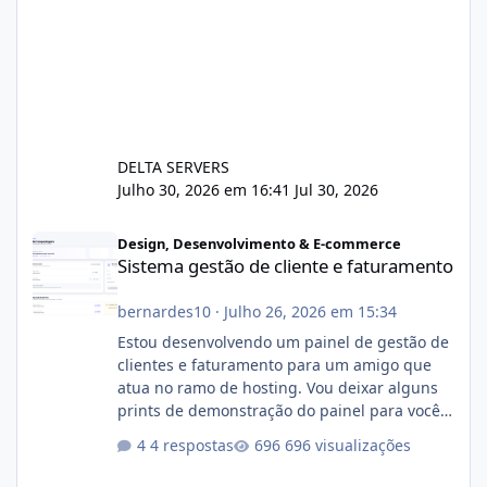
DELTA SERVERS
Julho 30, 2026 em 16:41
Jul 30, 2026
Sistema gestão de cliente e faturamento
Design, Desenvolvimento & E-commerce
Sistema gestão de cliente e faturamento
bernardes10
·
Julho 26, 2026 em 15:34
Estou desenvolvendo um painel de gestão de
clientes e faturamento para um amigo que
atua no ramo de hosting. Vou deixar alguns
prints de demonstração do painel para vocês
darem a opinião de vocês. O sistema já está
4 respostas
696 visualizações
com cerca de 80% concluído e conta com
gerenciamento de servidores de jogos, VPS e