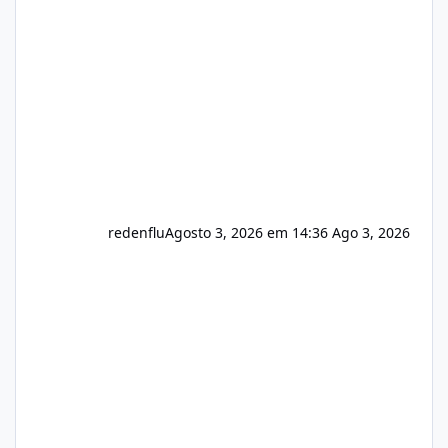
do instalador agora com filtros para ajudar o
usuário. Ajuste no valor de renovação de
registro de domínio Ajuste assinatura n
redenflu
Agosto 3, 2026 em 14:36
Ago 3, 2026