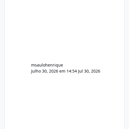
Wowza, FFmpeg e scripts AlmaLinux Íntegro
audio.zip 507.08 MB Painel PHP de áudio,
AutoDJ,
msaulohenrique
Julho 30, 2026 em 14:54
Jul 30, 2026