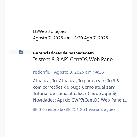
LtiWeb Soluções
Agosto 7, 2026 em 18:39
Ago 7, 2026
Isistem 9.8 API CentOS Web Panel
Gerenciadores de hospedagem
Isistem 9.8 API CentOS Web Panel
redenflu
·
Agosto 3, 2026 em 14:36
Atualização! Atualização para a versão 9.8
com correções de bugs Como atualizar?
Tutorial de como atualizar Clique aqui 🚀
Novidades: Api do CWP7(CentOS Web Panel)
Link publico para consulta de sub.dominio
0 respostas
251 visualizações
autorizado a usasr o isistem:
https://isistem.com.br/check-license/ Editor
de texto Html para e-mails enviados pelo
sistema 🛠️ Correções: Ajuste no memory limit