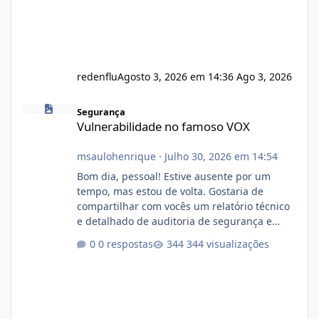
redenflu
Agosto 3, 2026 em 14:36
Ago 3, 2026
Vulnerabilidade no famoso VOX
Segurança
Vulnerabilidade no famoso VOX
msaulohenrique
·
Julho 30, 2026 em 14:54
Bom dia, pessoal! Estive ausente por um
tempo, mas estou de volta. Gostaria de
compartilhar com vocês um relatório técnico
e detalhado de auditoria de segurança e
conformidade referente ao VOXPANEL (versão
0 respostas
344 visualizações
atualmente em circulação e comercialização
no mercado). 1. Análise de Integridade dos
Arquivos Arquivo Tamanho Conteúdo
Identificado Integridade video.zip 623.85 MB
Painel de streaming de vídeo, binários