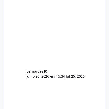
hospedagem cPanel. Fico no aguardo do
feedback de vocês. TMJ! 🚀 Aceito críticas
construtivas!
bernardes10
Julho 26, 2026 em 15:34
Jul 26, 2026