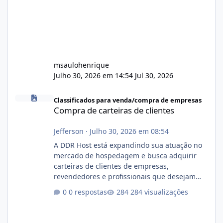
msaulohenrique
Julho 30, 2026 em 14:54
Jul 30, 2026
Compra de carteiras de clientes
Classificados para venda/compra de empresas
Compra de carteiras de clientes
Jefferson
·
Julho 30, 2026 em 08:54
A DDR Host está expandindo sua atuação no
mercado de hospedagem e busca adquirir
carteiras de clientes de empresas,
revendedores e profissionais que desejam
encerrar suas atividades ou reduzir sua
0 respostas
284 visualizações
operação. Se você possui clientes ativos de
hospedagem de sites, hospedagem revenda
(cPanel, DirectAdmin ou Plesk), podemos