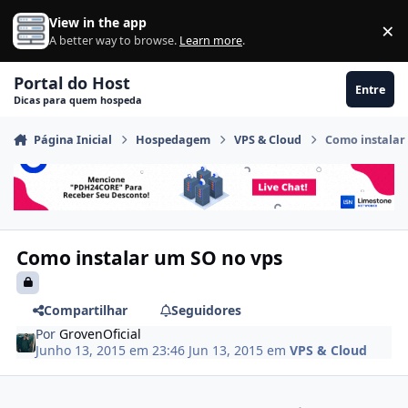
Ir para conteúdo
View in the app
×
Di
A better way to browse.
Learn more
.
Portal do Host
Entre
Dicas para quem hospeda
Página Inicial
Hospedagem
VPS & Cloud
Como instalar
Como instalar um SO no vps
Compartilhar
Seguidores
Por
GrovenOficial
Junho 13, 2015 em 23:46
Jun 13, 2015
em
VPS & Cloud