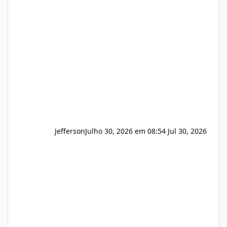
apresentar uma proposta justa, transparente
e com total sigilo durante todo o processo. O
que buscamos Estamos interessados
principalmente em: Carteiras de clientes de
Hospedagem
Jefferson
Julho 30, 2026 em 08:54
Jul 30, 2026