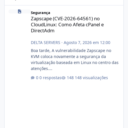
Zapscape (CVE-2026-64561) no CloudLinux: Como Afeta cPanel e
Segurança
Zapscape (CVE-2026-64561) no
CloudLinux: Como Afeta cPanel e
DirectAdm
DELTA SERVERS
·
Agosto 7, 2026 em 12:00
Boa tarde, A vulnerabilidade Zapscape no
KVM coloca novamente a segurança da
virtualização baseada em Linux no centro das
atenções.
https://cloudlinux.statuspage.io/incidents/dlr
0 respostas
148 visualizações
xjx23zz5f Criamos uma breve explicação:
https://www.deltaservers.com.br/blog/zapsca
pe-cve-2026-64561/