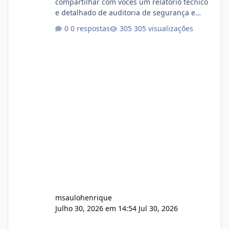
compartilhar com vocês um relatório técnico
e detalhado de auditoria de segurança e
conformidade referente ao VOXPANEL (versão
0 respostas
305 visualizações
atualmente em circulação e comercialização
no mercado). 1. Análise de Integridade dos
Arquivos Arquivo Tamanho Conteúdo
Identificado Integridade video.zip 623.85 MB
Painel de streaming de vídeo, binários
Wowza, FFmpeg e scripts AlmaLinux Íntegro
audio.zip 507.08 MB Painel PHP de áudio,
AutoDJ,
msaulohenrique
Julho 30, 2026 em 14:54
Jul 30, 2026