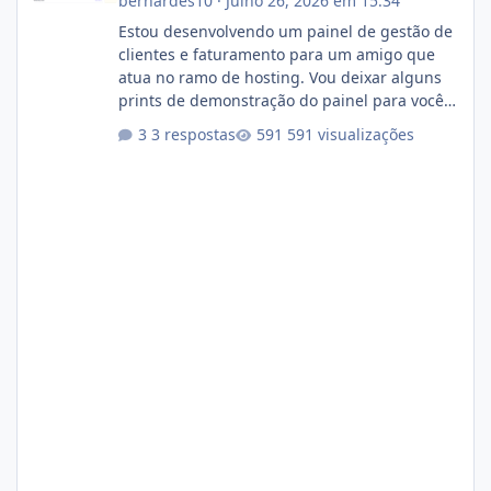
bernardes10
·
Julho 26, 2026 em 15:34
Estou desenvolvendo um painel de gestão de
clientes e faturamento para um amigo que
atua no ramo de hosting. Vou deixar alguns
prints de demonstração do painel para vocês
darem a opinião de vocês. O sistema já está
3 respostas
591 visualizações
com cerca de 80% concluído e conta com
gerenciamento de servidores de jogos, VPS e
hospedagem cPanel. Fico no aguardo do
feedback de vocês. TMJ! 🚀 Aceito críticas
construtivas!