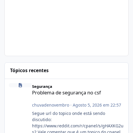
Tópicos recentes
Problema de segurança no csf
Segurança
Problema de segurança no csf
chuvadenovembro
·
Agosto 5, 2026 em 22:57
Segue url do topico onde está sendo
discutido:
https://www.reddit.com/r/cpanel/s/gHAXKG2u
s2 Vale comentar que é um topico do cpanel...