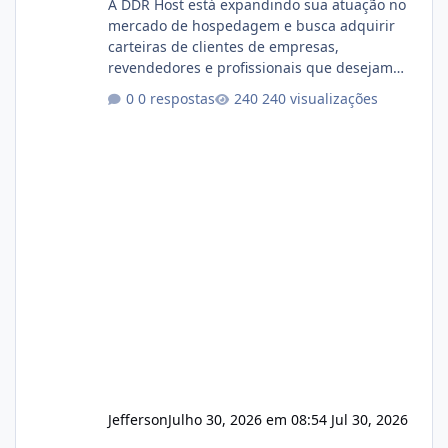
A DDR Host está expandindo sua atuação no
mercado de hospedagem e busca adquirir
carteiras de clientes de empresas,
revendedores e profissionais que desejam
encerrar suas atividades ou reduzir sua
0 respostas
240 visualizações
operação. Se você possui clientes ativos de
hospedagem de sites, hospedagem revenda
(cPanel, DirectAdmin ou Plesk), podemos
apresentar uma proposta justa, transparente
e com total sigilo durante todo o processo. O
que buscamos Estamos interessados
principalmente em: Carteiras de clientes de
Hospedagem
Jefferson
Julho 30, 2026 em 08:54
Jul 30, 2026