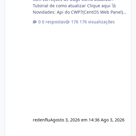
Tutorial de como atualizar Clique aqui 🚀
Novidades: Api do CWP7(CentOS Web Panel)
Link publico para consulta de sub.dominio
0 respostas
176 visualizações
autorizado a usasr o isistem:
https://isistem.com.br/check-license/ Editor
de texto Html para e-mails enviados pelo
sistema 🛠️ Correções: Ajuste no memory limit
do instalador agora com filtros para ajudar o
usuário. Ajuste no valor de renovação de
registro de domínio Ajuste assinatura n
redenflu
Agosto 3, 2026 em 14:36
Ago 3, 2026