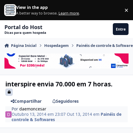
Ir para conteúdo
View in the app
×
Di
A better way to browse.
Learn more
.
Portal do Host
Entre
Dicas para quem hospeda
Página Inicial
Hospedagem
Painéis de controle & Software
interspire envia 70.000 em 7 horas.
Compartilhar
Seguidores
Por
daemoncesar
Outubro 13, 2014 em 23:07
Out 13, 2014
em
Painéis de
controle & Softwares