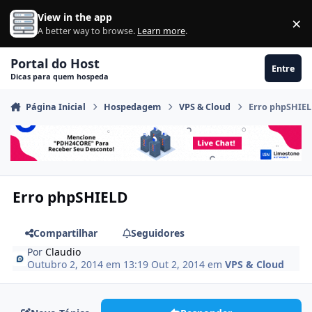
Ir para conteúdo
View in the app
×
Di
A better way to browse.
Learn more
.
Portal do Host
Entre
Dicas para quem hospeda
Página Inicial
Hospedagem
VPS & Cloud
Erro phpSHIE
Erro phpSHIELD
Compartilhar
Seguidores
Por
Claudio
Outubro 2, 2014 em 13:19
Out 2, 2014
em
VPS & Cloud