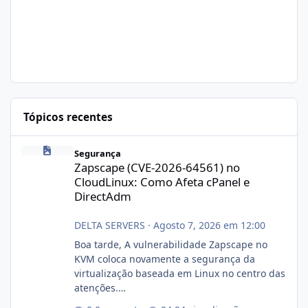
Tópicos recentes
Zapscape (CVE-2026-64561) no CloudLinux: Como Afeta cPanel e
Segurança
Zapscape (CVE-2026-64561) no
CloudLinux: Como Afeta cPanel e
DirectAdm
DELTA SERVERS
·
Agosto 7, 2026 em 12:00
Boa tarde, A vulnerabilidade Zapscape no
KVM coloca novamente a segurança da
virtualização baseada em Linux no centro das
atenções.
https://cloudlinux.statuspage.io/incidents/dlr