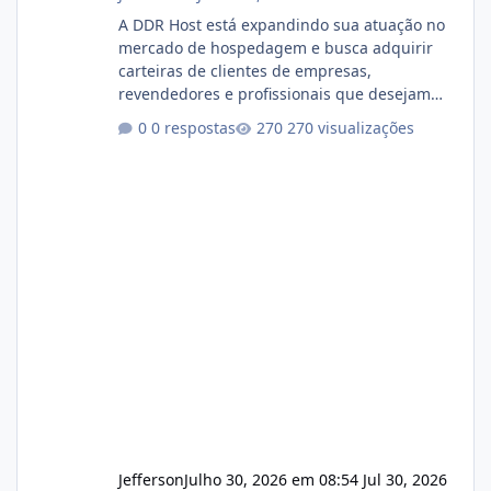
A DDR Host está expandindo sua atuação no
mercado de hospedagem e busca adquirir
carteiras de clientes de empresas,
revendedores e profissionais que desejam
encerrar suas atividades ou reduzir sua
0 respostas
270 visualizações
operação. Se você possui clientes ativos de
hospedagem de sites, hospedagem revenda
(cPanel, DirectAdmin ou Plesk), podemos
apresentar uma proposta justa, transparente
e com total sigilo durante todo o processo. O
que buscamos Estamos interessados
principalmente em: Carteiras de clientes de
Hospedagem
Jefferson
Julho 30, 2026 em 08:54
Jul 30, 2026