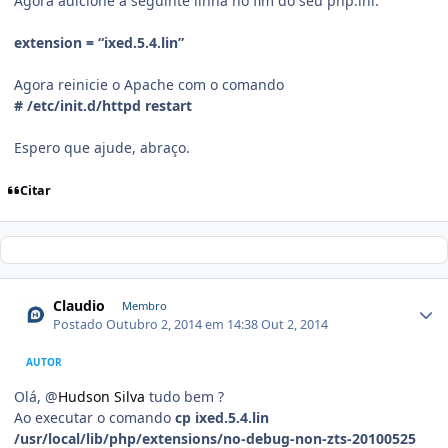
Agora adicione a seguinte linha no fim do seu php.ini:
extension = “ixed.5.4.lin”
Agora reinicie o Apache com o comando
# /etc/init.d/httpd restart
Espero que ajude, abraço.
Citar
Claudio
Membro
Postado
Outubro 2, 2014 em 14:38
Out 2, 2014
AUTOR
Olá, @
Hudson Silva
tudo bem ?
Ao executar o comando
cp ixed.5.4.lin
/usr/local/lib/php/extensions/no-debug-non-zts-20100525