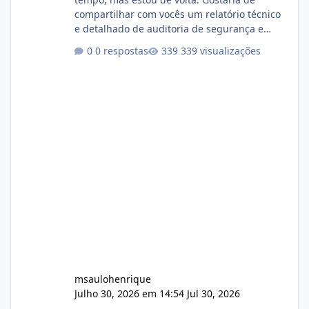
compartilhar com vocês um relatório técnico
e detalhado de auditoria de segurança e
conformidade referente ao VOXPANEL (versão
0 respostas
339 visualizações
atualmente em circulação e comercialização
no mercado). 1. Análise de Integridade dos
Arquivos Arquivo Tamanho Conteúdo
Identificado Integridade video.zip 623.85 MB
Painel de streaming de vídeo, binários
Wowza, FFmpeg e scripts AlmaLinux Íntegro
audio.zip 507.08 MB Painel PHP de áudio,
AutoDJ,
msaulohenrique
Julho 30, 2026 em 14:54
Jul 30, 2026