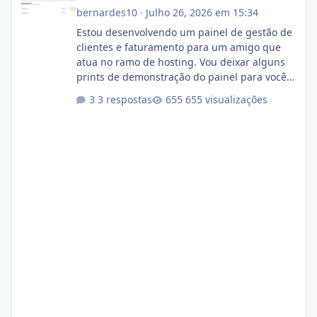
bernardes10
·
Julho 26, 2026 em 15:34
Estou desenvolvendo um painel de gestão de
clientes e faturamento para um amigo que
atua no ramo de hosting. Vou deixar alguns
prints de demonstração do painel para vocês
darem a opinião de vocês. O sistema já está
3 respostas
655 visualizações
com cerca de 80% concluído e conta com
gerenciamento de servidores de jogos, VPS e
hospedagem cPanel. Fico no aguardo do
feedback de vocês. TMJ! 🚀 Aceito críticas
construtivas!