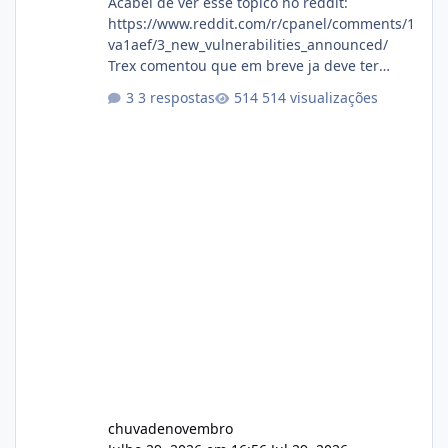
Acabei de ver esse topico no reddit:
https://www.reddit.com/r/cpanel/comments/1
va1aef/3_new_vulnerabilities_announced/
Trex comentou que em breve ja deve ter
atualizações...
3 respostas
514 visualizações
chuvadenovembro