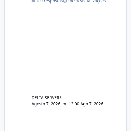
0 respostas
94 visualizações
xjx23zz5f Criamos uma breve explicação:
https://www.deltaservers.com.br/blog/zapsca
pe-cve-2026-64561/
DELTA SERVERS
Agosto 7, 2026 em 12:00
Ago 7, 2026