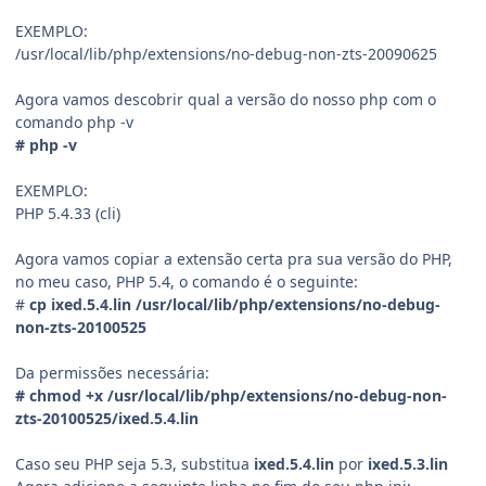
EXEMPLO:
/usr/local/lib/php/extensions/no-debug-non-zts-20090625
Agora vamos descobrir qual a versão do nosso php com o
comando php -v
# php -v
EXEMPLO:
PHP 5.4.33 (cli)
Agora vamos copiar a extensão certa pra sua versão do PHP,
no meu caso, PHP 5.4, o comando é o seguinte:
#
cp ixed.5.4.lin /usr/local/lib/php/extensions/no-debug-
non-zts-20100525
Da permissões necessária:
# chmod +x /usr/local/lib/php/extensions/no-debug-non-
zts-20100525/ixed.5.4.lin
Caso seu PHP seja 5.3, substitua
ixed.5.4.lin
por
ixed.5.3.lin