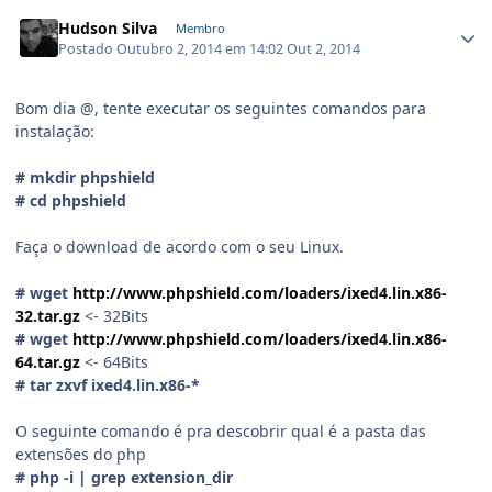
Hudson Silva
Membro
Postado
Outubro 2, 2014 em 14:02
Out 2, 2014
Bom dia @
, tente executar os seguintes comandos para
instalação:
# mkdir phpshield
# cd phpshield
Faça o download de acordo com o seu Linux.
#
wget
http://www.phpshield.com/loaders/ixed4.lin.x86-
32.tar.gz
<- 32Bits
# wget
http://www.phpshield.com/loaders/ixed4.lin.x86-
64.tar.gz
<- 64Bits
# tar zxvf ixed4.lin.x86-*
O seguinte comando é pra descobrir qual é a pasta das
extensões do php
# php -i | grep extension_dir