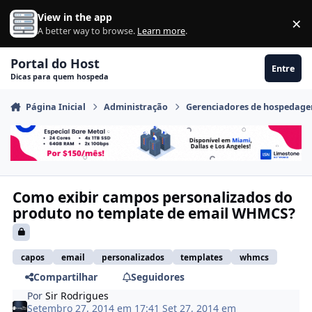
Ir para conteúdo
View in the app
×
Di
A better way to browse.
Learn more
.
Portal do Host
Entre
Dicas para quem hospeda
Página Inicial
Administração
Gerenciadores de hospedag
Como exibir campos personalizados do
produto no template de email WHMCS?
capos
email
personalizados
templates
whmcs
Compartilhar
Seguidores
Por
Sir Rodrigues
Setembro 27, 2014 em 17:41
Set 27, 2014
em