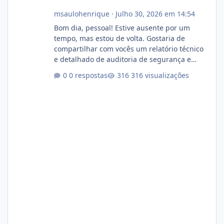
msaulohenrique
·
Julho 30, 2026 em 14:54
Bom dia, pessoal! Estive ausente por um
tempo, mas estou de volta. Gostaria de
compartilhar com vocês um relatório técnico
e detalhado de auditoria de segurança e
conformidade referente ao VOXPANEL (versão
0 respostas
316 visualizações
atualmente em circulação e comercialização
no mercado). 1. Análise de Integridade dos
Arquivos Arquivo Tamanho Conteúdo
Identificado Integridade video.zip 623.85 MB
Painel de streaming de vídeo, binários
Wowza, FFmpeg e scripts AlmaLinux Íntegro
audio.zip 507.08 MB Painel PHP de áudio,
AutoDJ,