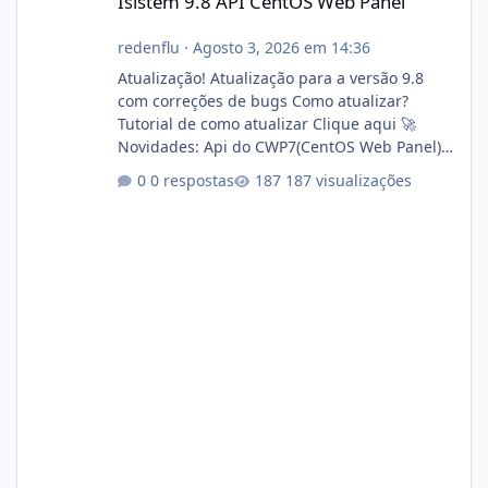
Isistem 9.8 API CentOS Web Panel
redenflu
·
Agosto 3, 2026 em 14:36
Atualização! Atualização para a versão 9.8
com correções de bugs Como atualizar?
Tutorial de como atualizar Clique aqui 🚀
Novidades: Api do CWP7(CentOS Web Panel)
Link publico para consulta de sub.dominio
0 respostas
187 visualizações
autorizado a usasr o isistem:
https://isistem.com.br/check-license/ Editor
de texto Html para e-mails enviados pelo
sistema 🛠️ Correções: Ajuste no memory limit
do instalador agora com filtros para ajudar o
usuário. Ajuste no valor de renovação de
registro de domínio Ajuste assinatura n