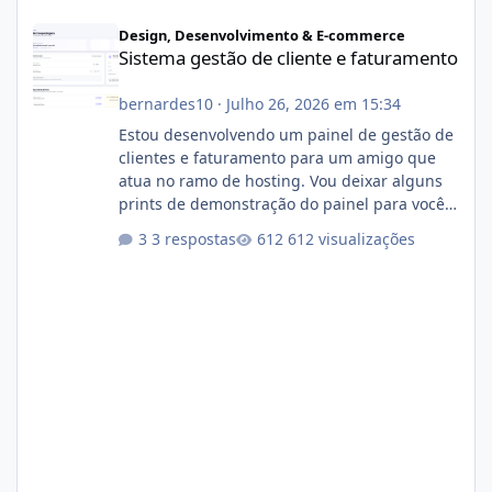
Sistema gestão de cliente e faturamento
Design, Desenvolvimento & E-commerce
Sistema gestão de cliente e faturamento
bernardes10
·
Julho 26, 2026 em 15:34
Estou desenvolvendo um painel de gestão de
clientes e faturamento para um amigo que
atua no ramo de hosting. Vou deixar alguns
prints de demonstração do painel para vocês
darem a opinião de vocês. O sistema já está
3 respostas
612 visualizações
com cerca de 80% concluído e conta com
gerenciamento de servidores de jogos, VPS e
hospedagem cPanel. Fico no aguardo do
feedback de vocês. TMJ! 🚀 Aceito críticas
construtivas!