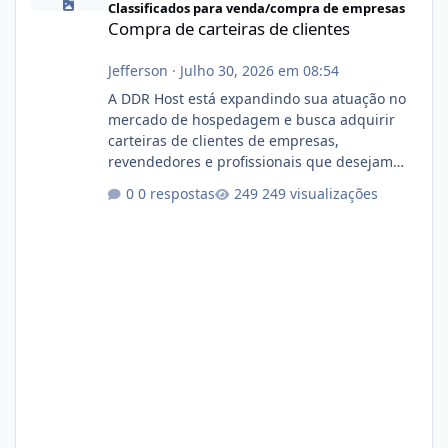
Classificados para venda/compra de empresas
Compra de carteiras de clientes
Jefferson
·
Julho 30, 2026 em 08:54
A DDR Host está expandindo sua atuação no
mercado de hospedagem e busca adquirir
carteiras de clientes de empresas,
revendedores e profissionais que desejam
encerrar suas atividades ou reduzir sua
0 respostas
249 visualizações
operação. Se você possui clientes ativos de
hospedagem de sites, hospedagem revenda
(cPanel, DirectAdmin ou Plesk), podemos
apresentar uma proposta justa, transparente
e com total sigilo durante todo o processo. O
que buscamos Estamos interessados
principalmente em: Carteiras de clientes de
Hospedagem