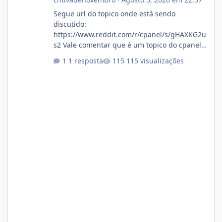
Segue url do topico onde está sendo
discutido:
https://www.reddit.com/r/cpanel/s/gHAXKG2u
s2 Vale comentar que é um topico do cpanel...
Não sei como ta a pegada no da.
1 resposta
115 visualizações