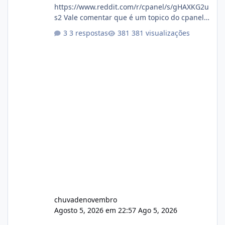
https://www.reddit.com/r/cpanel/s/gHAXKG2u
s2 Vale comentar que é um topico do cpanel...
Não sei como ta a pegada no da.
3 respostas
381 visualizações
chuvadenovembro
Agosto 5, 2026 em 22:57
Ago 5, 2026