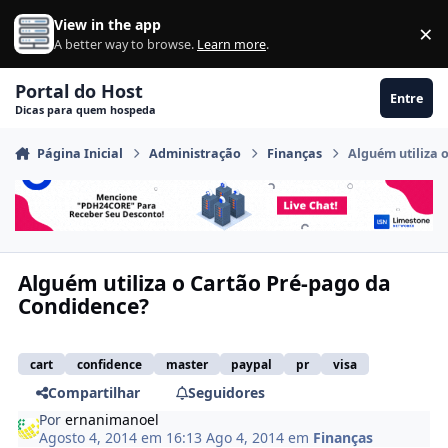
Ir para conteúdo
View in the app
×
Di
A better way to browse.
Learn more
.
Portal do Host
Entre
Dicas para quem hospeda
Página Inicial
Administração
Finanças
Alguém utiliza 
Alguém utiliza o Cartão Pré-pago da
Condidence?
cart
confidence
master
paypal
pr
visa
Compartilhar
Seguidores
Por
ernanimanoel
Agosto 4, 2014 em 16:13
Ago 4, 2014
em
Finanças