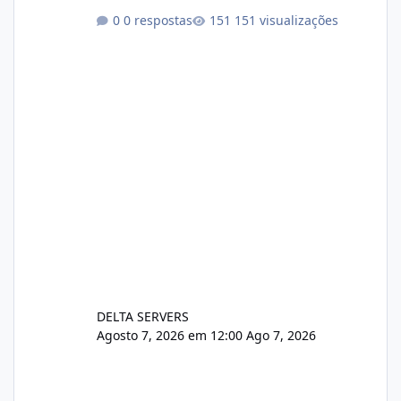
https://cloudlinux.statuspage.io/incidents/dlr
0 respostas
151 visualizações
xjx23zz5f Criamos uma breve explicação:
https://www.deltaservers.com.br/blog/zapsca
pe-cve-2026-64561/
DELTA SERVERS
Agosto 7, 2026 em 12:00
Ago 7, 2026