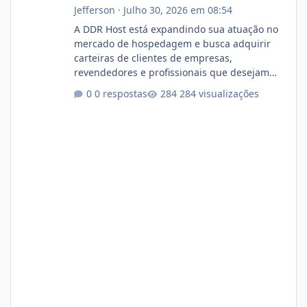
Jefferson
·
Julho 30, 2026 em 08:54
A DDR Host está expandindo sua atuação no
mercado de hospedagem e busca adquirir
carteiras de clientes de empresas,
revendedores e profissionais que desejam
encerrar suas atividades ou reduzir sua
0 respostas
284 visualizações
operação. Se você possui clientes ativos de
hospedagem de sites, hospedagem revenda
(cPanel, DirectAdmin ou Plesk), podemos
apresentar uma proposta justa, transparente
e com total sigilo durante todo o processo. O
que buscamos Estamos interessados
principalmente em: Carteiras de clientes de
Hospedagem