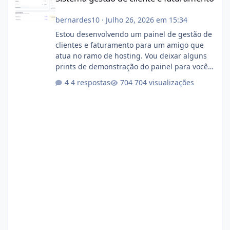
bernardes10
·
Julho 26, 2026 em 15:34
Estou desenvolvendo um painel de gestão de
clientes e faturamento para um amigo que
atua no ramo de hosting. Vou deixar alguns
prints de demonstração do painel para vocês
darem a opinião de vocês. O sistema já está
4 respostas
704 visualizações
com cerca de 80% concluído e conta com
gerenciamento de servidores de jogos, VPS e
hospedagem cPanel. Fico no aguardo do
feedback de vocês. TMJ! 🚀 Aceito críticas
construtivas!