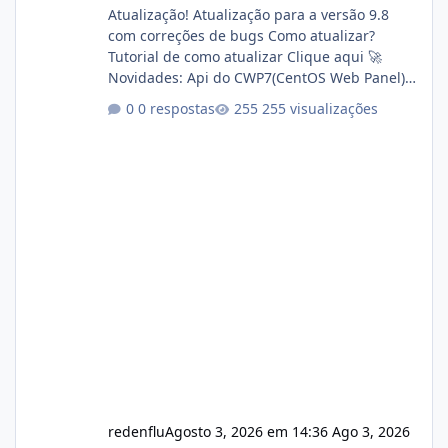
Atualização! Atualização para a versão 9.8
com correções de bugs Como atualizar?
Tutorial de como atualizar Clique aqui 🚀
Novidades: Api do CWP7(CentOS Web Panel)
Link publico para consulta de sub.dominio
0 respostas
255 visualizações
autorizado a usasr o isistem:
https://isistem.com.br/check-license/ Editor
de texto Html para e-mails enviados pelo
sistema 🛠️ Correções: Ajuste no memory limit
do instalador agora com filtros para ajudar o
usuário. Ajuste no valor de renovação de
registro de domínio Ajuste assinatura n
redenflu
Agosto 3, 2026 em 14:36
Ago 3, 2026