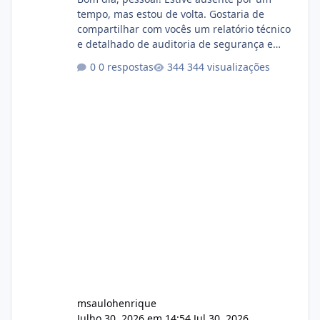
tempo, mas estou de volta. Gostaria de
compartilhar com vocês um relatório técnico
e detalhado de auditoria de segurança e
conformidade referente ao VOXPANEL (versão
0 respostas
344 visualizações
atualmente em circulação e comercialização
no mercado). 1. Análise de Integridade dos
Arquivos Arquivo Tamanho Conteúdo
Identificado Integridade video.zip 623.85 MB
Painel de streaming de vídeo, binários
Wowza, FFmpeg e scripts AlmaLinux Íntegro
audio.zip 507.08 MB Painel PHP de áudio,
AutoDJ,
msaulohenrique
Julho 30, 2026 em 14:54
Jul 30, 2026