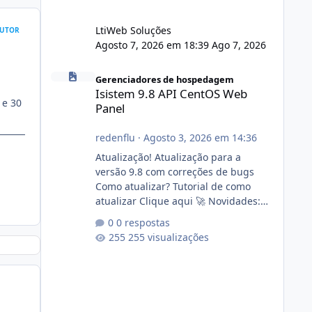
LtiWeb Soluções
UTOR
Agosto 7, 2026 em 18:39
Ago 7, 2026
Isistem 9.8 API CentOS Web Panel
Gerenciadores de hospedagem
Isistem 9.8 API CentOS Web
 e 30
Panel
redenflu
·
Agosto 3, 2026 em 14:36
Atualização! Atualização para a
versão 9.8 com correções de bugs
Como atualizar? Tutorial de como
atualizar Clique aqui 🚀 Novidades:
Api do CWP7(CentOS Web Panel) Link
0 respostas
publico para consulta de sub.dominio
255 visualizações
autorizado a usasr o isistem:
https://isistem.com.br/check-license/
Editor de texto Html para e-mails
enviados pelo sistema 🛠️ Correções:
Ajuste no memory limit do instalador