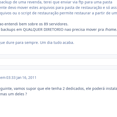
backup de uma revenda, terei que enviar via ftp para uma pasta
nte devo mover estes arquivos para pasta de restauração e só as
rquivos ou o script de restauração permite restaurar a partir de u
o entendi bem sobre os 89 servidores.
os backups em QUALQUER DIRETORIO nao precisa mover pra /home
ue dure para sempre. Um dia tudo acaba.
1 em 03:33
Jan 16, 2011
eguinte, vamos supor que ele tenha 2 dedicados, ele poderá instala
enas um deles ?