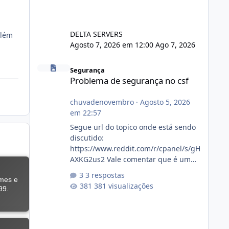
DELTA SERVERS
além
Agosto 7, 2026 em 12:00
Ago 7, 2026
Problema de segurança no csf
Segurança
Problema de segurança no csf
chuvadenovembro
·
Agosto 5, 2026
em 22:57
Segue url do topico onde está sendo
discutido:
https://www.reddit.com/r/cpanel/s/gH
AXKG2us2 Vale comentar que é um
topico do cpanel... Não sei como ta a
3 respostas
pegada no da.
381 visualizações