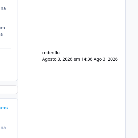
agora com filtros para ajudar o
 na
usuário. Ajuste no valor de renovação
de registro de domínio Ajuste
assinatura n
sim
ma
redenflu
Agosto 3, 2026 em 14:36
Ago 3, 2026
UTOR
 na