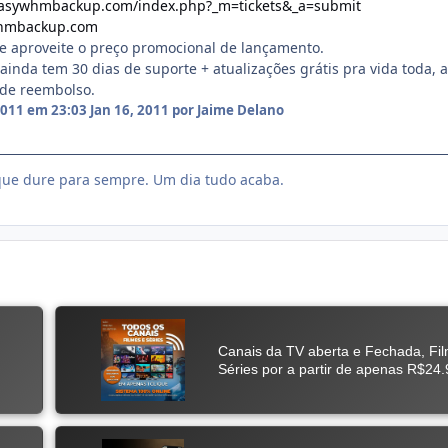
.easywhmbackup.com/index.php?_m=tickets&_a=submit
hmbackup.com
e aproveite o preço promocional de lançamento.
ainda tem 30 dias de suporte + atualizações grátis pra vida toda, 
 de reembolso.
 2011 em 23:03
Jan 16, 2011
por Jaime Delano
ue dure para sempre. Um dia tudo acaba.