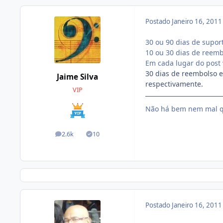
Postado
Janeiro 16, 201
30 ou 90 dias de suport
10 ou 30 dias de reemb
Em cada lugar do post v
30 dias de reembolso e
Jaime Silva
respectivamente.
VIP
Não há bem nem mal q
2.6k
10
posts
Soluções
Postado
Janeiro 16, 201