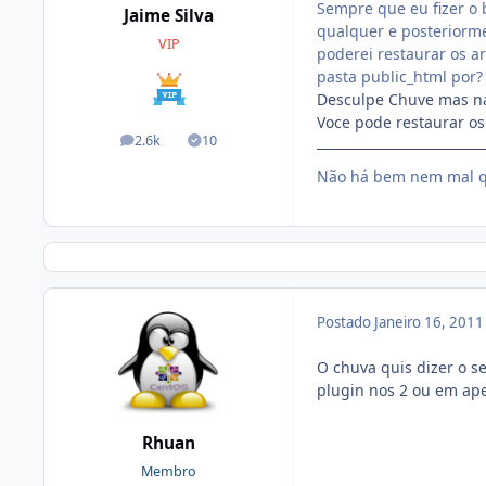
Sempre que eu fizer o 
Jaime Silva
qualquer e posteriorme
VIP
poderei restaurar os a
pasta public_html por?
Desculpe Chuve mas na
Voce pode restaurar 
2.6k
10
posts
Soluções
Não há bem nem mal q
Postado
Janeiro 16, 201
O chuva quis dizer o s
plugin nos 2 ou em ap
Rhuan
Membro