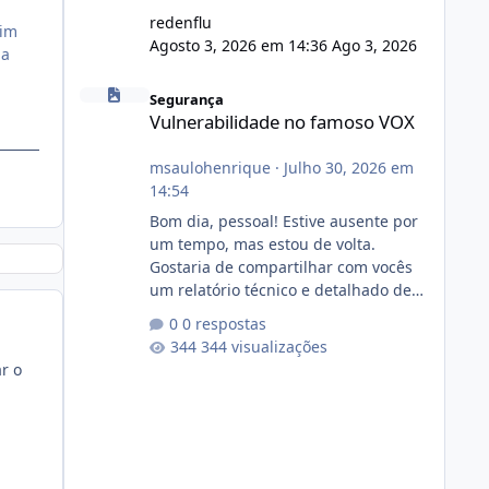
redenflu
sim
Agosto 3, 2026 em 14:36
Ago 3, 2026
ma
Vulnerabilidade no famoso VOX
Segurança
Vulnerabilidade no famoso VOX
.
msaulohenrique
·
Julho 30, 2026 em
14:54
Bom dia, pessoal! Estive ausente por
um tempo, mas estou de volta.
Gostaria de compartilhar com vocês
um relatório técnico e detalhado de
auditoria de segurança e
0 respostas
conformidade referente
344 visualizações
ao VOXPANEL (versão atualmente em
r o
circulação e comercialização no
mercado). 1. Análise de Integridade
dos Arquivos Arquivo Tamanho
Conteúdo Identificado Integridade
video.zip 623.85 MB Painel de