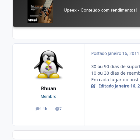
Postado
Janeiro 16, 201
30 ou 90 dias de suport
10 ou 30 dias de reemb
Em cada lugar do post v
Editado
Janeiro 16,
Rhuan
Membro
1.1k
7
posts
Soluções