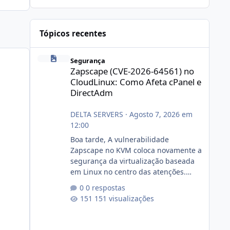
Tópicos recentes
Zapscape (CVE-2026-64561) no CloudLinux: Como Afeta cP
Segurança
Zapscape (CVE-2026-64561) no
CloudLinux: Como Afeta cPanel e
DirectAdm
DELTA SERVERS
·
Agosto 7, 2026 em
12:00
Boa tarde, A vulnerabilidade
Zapscape no KVM coloca novamente a
segurança da virtualização baseada
em Linux no centro das atenções.
https://cloudlinux.statuspage.io/incid
0 respostas
ents/dlrxjx23zz5f Criamos uma breve
151 visualizações
explicação:
https://www.deltaservers.com.br/blog
/zapscape-cve-2026-64561/