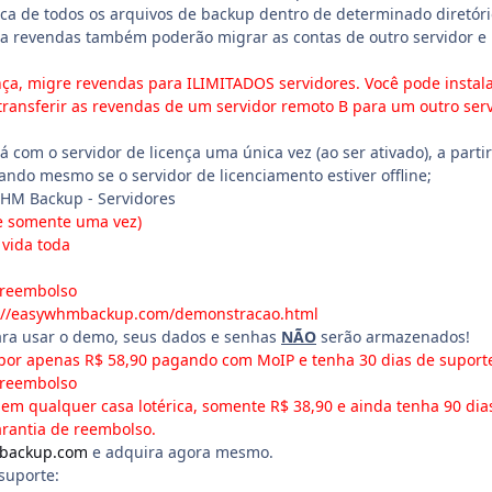
ca de todos os arquivos de backup dentro de determinado diretóri
ua revendas também poderão migrar as contas de outro servidor e
ça, migre revendas para ILIMITADOS servidores. Você pode instala
 transferir as revendas de um servidor remoto B para um outro ser
á com o servidor de licença uma única vez (ao ser ativado), a partir
ando mesmo se o servidor de licenciamento estiver offline;
M Backup - Servidores
ue somente uma vez)
 vida toda
 reembolso
://easywhmbackup.com/demonstracao.html
ara usar o demo, seus dados e senhas
NÃO
serão armazenados!
r apenas R$ 58,90 pagando com MoIP e tenha 30 dias de suport
 reembolso
 em qualquer casa lotérica, somente R$ 38,90 e ainda tenha 90 dia
arantia de reembolso.
mbackup.com
e adquira agora mesmo.
suporte: