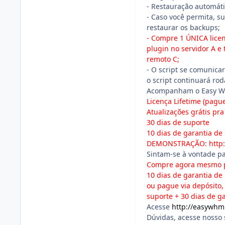
- Restauração automáti
- Caso você permita, s
restaurar os backups;
- Compre 1 ÚNICA licen
plugin no servidor A e
remoto C;
- O script se comunicar
o script continuará rod
Acompanham o Easy WH
Licença Lifetime (pag
Atualizações grátis pra
30 dias de suporte
10 dias de garantia de
DEMONSTRAÇÃO:
http
Sintam-se à vontade p
Compre agora mesmo po
10 dias de garantia de
ou pague via depósito,
suporte + 30 dias de g
Acesse
http://easywh
Dúvidas, acesse nosso 