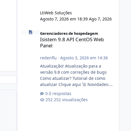
LtiWeb Soluções
Agosto 7, 2026 em 18:39
Ago 7, 2026
Isistem 9.8 API CentOS Web Panel
Gerenciadores de hospedagem
Isistem 9.8 API CentOS Web
Panel
redenflu
·
Agosto 3, 2026 em 14:36
Atualização! Atualização para a
versão 9.8 com correções de bugs
Como atualizar? Tutorial de como
atualizar Clique aqui 🚀 Novidades:
Api do CWP7(CentOS Web Panel) Link
0 respostas
publico para consulta de sub.dominio
252 visualizações
autorizado a usasr o isistem:
https://isistem.com.br/check-license/
Editor de texto Html para e-mails
enviados pelo sistema 🛠️ Correções:
Ajuste no memory limit do instalador