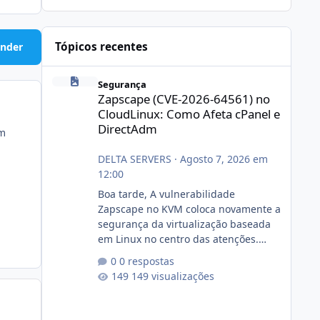
Tópicos recentes
nder
Zapscape (CVE-2026-64561) no CloudLinux: Como Afeta cP
Segurança
Zapscape (CVE-2026-64561) no
CloudLinux: Como Afeta cPanel e
DirectAdm
em
DELTA SERVERS
·
Agosto 7, 2026 em
12:00
Boa tarde, A vulnerabilidade
Zapscape no KVM coloca novamente a
segurança da virtualização baseada
em Linux no centro das atenções.
https://cloudlinux.statuspage.io/incid
0 respostas
ents/dlrxjx23zz5f Criamos uma breve
149 visualizações
explicação:
https://www.deltaservers.com.br/blog
/zapscape-cve-2026-64561/