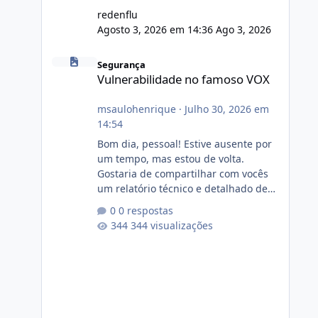
redenflu
Agosto 3, 2026 em 14:36
Ago 3, 2026
Vulnerabilidade no famoso VOX
Segurança
Vulnerabilidade no famoso VOX
msaulohenrique
·
Julho 30, 2026 em
14:54
Bom dia, pessoal! Estive ausente por
um tempo, mas estou de volta.
Gostaria de compartilhar com vocês
um relatório técnico e detalhado de
auditoria de segurança e
0 respostas
conformidade referente
344 visualizações
ao VOXPANEL (versão atualmente em
circulação e comercialização no
mercado). 1. Análise de Integridade
dos Arquivos Arquivo Tamanho
Conteúdo Identificado Integridade
video.zip 623.85 MB Painel de