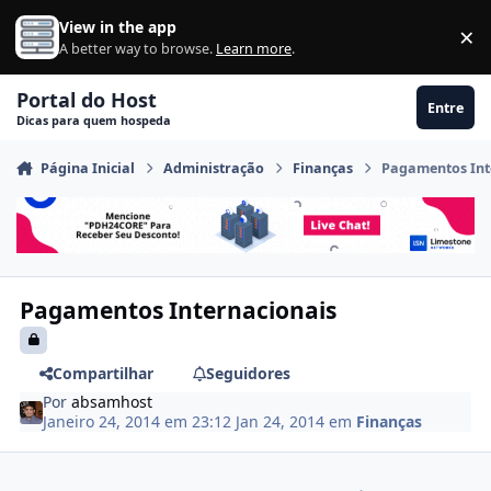
Ir para conteúdo
View in the app
×
Di
A better way to browse.
Learn more
.
Portal do Host
Entre
Dicas para quem hospeda
Página Inicial
Administração
Finanças
Pagamentos Int
Pagamentos Internacionais
Compartilhar
Seguidores
Por
absamhost
Janeiro 24, 2014 em 23:12
Jan 24, 2014
em
Finanças