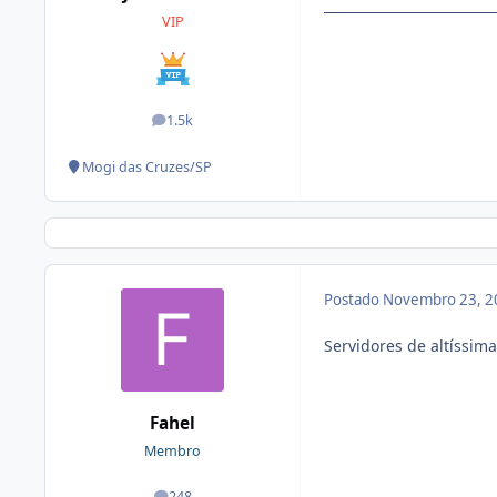
VIP
1.5k
posts
Mogi das Cruzes/SP
Postado
Novembro 23, 2
Servidores de altíssim
Fahel
Membro
248