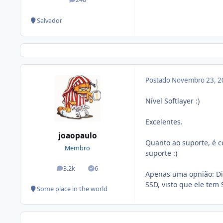
posts
Salvador
Postado
Novembro 23, 2
Nível Softlayer :)
Excelentes.
joaopaulo
Quanto ao suporte, é 
Membro
suporte :)
3.2k
6
posts
Soluções
Apenas uma opnião: Di
SSD, visto que ele tem
Some place in the world