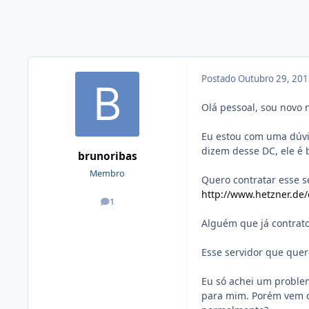
Postado
Outubro 29, 20
Olá pessoal, sou novo 
Eu estou com uma dúvid
dizem desse DC, ele 
brunoribas
Membro
Quero contratar esse s
http://www.hetzner.de/
1
posts
Alguém que já contrato
Esse servidor que quer
Eu só achei um problem
para mim. Porém vem c