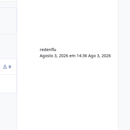
agora com filtros para ajudar o
usuário. Ajuste no valor de renovação
de registro de domínio Ajuste
assinatura n
redenflu
Agosto 3, 2026 em 14:36
Ago 3, 2026
0