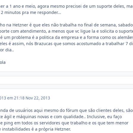
ner a 1 ano e meio, agora mesmo precisei de um suporte deles, m
o 2 minutos pra me responder...
o na Hetzner é que eles não trabalha no final de semana, sabado
orte com atendimento, a menos que vc ligue la e solicita o suport
 é um problema é a politica da empresa e a forma como os alemãe
deles é assim, nós Brazucas que somos acostumado a trabalhar 7 d
r dia..
ola
013 em 21:18
Nov 22, 2013
da de usuários aqui mesmo do fórum que são clientes deles, são
e ágil e máquinas novas e com qualidade.. Inclusive, eu faço
 e ping em todos os servidores que trabalho e os que tem menor
e instabilidades é a própria Hetzner.