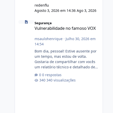
redenflu
Agosto 3, 2026 em 14:36
Ago 3, 2026
Vulnerabilidade no famoso VOX
Segurança
Vulnerabilidade no famoso VOX
msaulohenrique
·
Julho 30, 2026 em
14:54
Bom dia, pessoal! Estive ausente por
um tempo, mas estou de volta.
Gostaria de compartilhar com vocês
um relatório técnico e detalhado de
auditoria de segurança e
0 respostas
conformidade referente
340 visualizações
ao VOXPANEL (versão atualmente em
circulação e comercialização no
mercado). 1. Análise de Integridade
dos Arquivos Arquivo Tamanho
Conteúdo Identificado Integridade
video.zip 623.85 MB Painel de