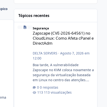
ópico
Tópicos recentes
Zapscape (CVE-2026-64561) no CloudLinux: Como Afeta cP
Segurança
Zapscape (CVE-2026-64561) no
CloudLinux: Como Afeta cPanel e
DirectAdm
DELTA SERVERS
·
Agosto 7, 2026 em
12:00
Boa tarde, A vulnerabilidade
Zapscape no KVM coloca novamente a
segurança da virtualização baseada
em Linux no centro das atenções.
https://cloudlinux.statuspage.io/incid
0 respostas
ents/dlrxjx23zz5f Criamos uma breve
113 visualizações
explicação:
lema
https://www.deltaservers.com.br/blog
/zapscape-cve-2026-64561/