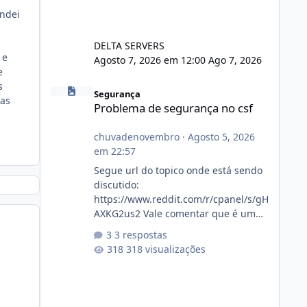
andei
DELTA SERVERS
 e
Agosto 7, 2026 em 12:00
Ago 7, 2026
e
Problema de segurança no csf
s
Segurança
ias
Problema de segurança no csf
chuvadenovembro
·
Agosto 5, 2026
em 22:57
Segue url do topico onde está sendo
discutido:
https://www.reddit.com/r/cpanel/s/gH
AXKG2us2 Vale comentar que é um
topico do cpanel... Não sei como ta a
3 respostas
pegada no da.
318 visualizações