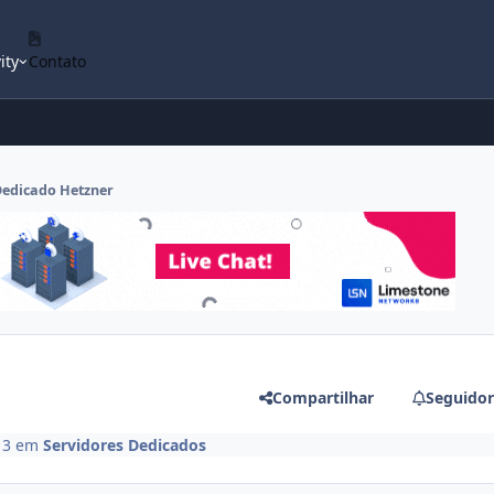
ity
Contato
Dedicado Hetzner
Compartilhar
Seguidor
13
em
Servidores Dedicados