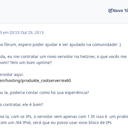
Novo T
13 em 20:53
Out 29, 2013
no fórum, espero poder ajudar e ser ajudado na comunidade! :)
a, eu irei contratar um novo servidor na hetzner, o que vocês me
é bom? Tem um bom uptime?
ervidor aqui:
en/hosting/produkte_rootserver/ex60
u la, poderia contar como foi sua experiência?
o contratar, ele é bom?
a la, com os IPs, o servidor vem apenas com 1 IP, isso é um prob
om um /64 IPv6, será que eu posso usar esse bloco de IPs