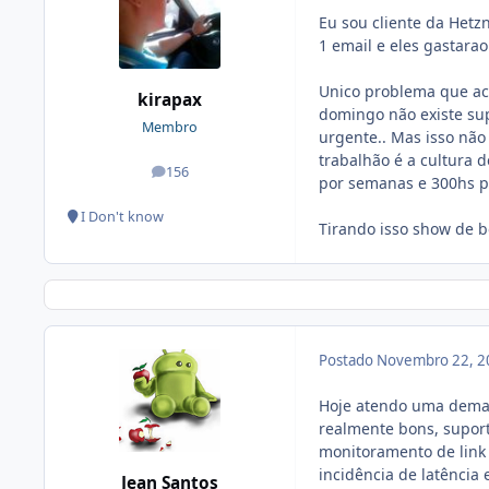
Eu sou cliente da Hetz
1 email e eles gastara
Unico problema que ach
kirapax
domingo não existe sup
Membro
urgente.. Mas isso não
trabalhão é a cultura 
156
posts
por semanas e 300hs po
I Don't know
Tirando isso show de b
Postado
Novembro 22, 2
Hoje atendo uma deman
realmente bons, suport
monitoramento de link
incidência de latência 
Jean Santos