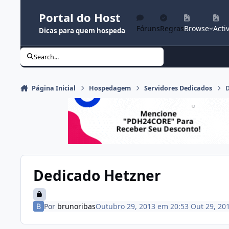
Ir para conteúdo
Portal do Host
Fóruns
Regras
Browse
Activ
Dicas para quem hospeda
Search...
Página Inicial
Hospedagem
Servidores Dedicados
Dedicado Hetzner
Por
brunoribas
Outubro 29, 2013 em 20:53
Out 29, 20