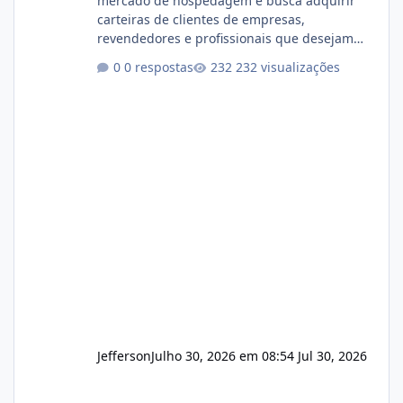
mercado de hospedagem e busca adquirir
carteiras de clientes de empresas,
revendedores e profissionais que desejam
encerrar suas atividades ou reduzir sua
0 respostas
232 visualizações
operação. Se você possui clientes ativos de
hospedagem de sites, hospedagem revenda
(cPanel, DirectAdmin ou Plesk), podemos
apresentar uma proposta justa, transparente
e com total sigilo durante todo o processo. O
que buscamos Estamos interessados
principalmente em: Carteiras de clientes de
Hospedagem
Jefferson
Julho 30, 2026 em 08:54
Jul 30, 2026