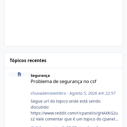
Tópicos recentes
Problema de segurança no csf
Segurança
Problema de segurança no csf
chuvadenovembro
·
Agosto 5, 2026 em 22:57
Segue url do topico onde está sendo
discutido:
https://www.reddit.com/r/cpanel/s/gHAXKG2u
s2 Vale comentar que é um topico do cpanel...
Não sei como ta a pegada no da.