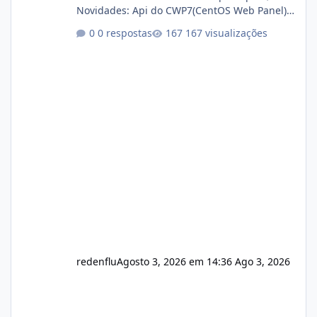
Novidades: Api do CWP7(CentOS Web Panel)
Link publico para consulta de sub.dominio
0 respostas
167 visualizações
autorizado a usasr o isistem:
https://isistem.com.br/check-license/ Editor
de texto Html para e-mails enviados pelo
sistema 🛠️ Correções: Ajuste no memory limit
do instalador agora com filtros para ajudar o
usuário. Ajuste no valor de renovação de
registro de domínio Ajuste assinatura n
redenflu
Agosto 3, 2026 em 14:36
Ago 3, 2026