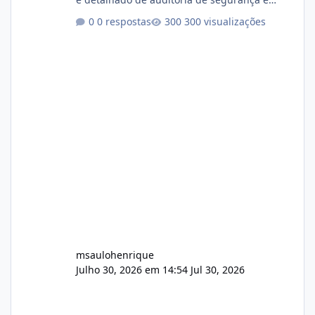
conformidade referente ao VOXPANEL (versão
0 respostas
300 visualizações
atualmente em circulação e comercialização
no mercado). 1. Análise de Integridade dos
Arquivos Arquivo Tamanho Conteúdo
Identificado Integridade video.zip 623.85 MB
Painel de streaming de vídeo, binários
Wowza, FFmpeg e scripts AlmaLinux Íntegro
audio.zip 507.08 MB Painel PHP de áudio,
AutoDJ,
msaulohenrique
Julho 30, 2026 em 14:54
Jul 30, 2026