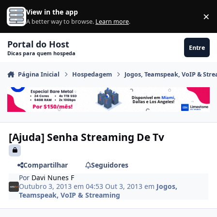
Ir para conteúdo
View in the app
×
Di
A better way to browse.
Learn more
.
Portal do Host
Entre
Dicas para quem hospeda
Página Inicial
Hospedagem
Jogos, Teamspeak, VoIP & Str
[Ajuda] Senha Streaming De Tv
Compartilhar
Seguidores
Por
Davi Nunes F
Outubro 3, 2013 em 04:53
Out 3, 2013
em
Jogos,
Teamspeak, VoIP & Streaming