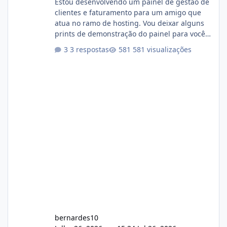
Estou desenvolvendo um painel de gestão de
clientes e faturamento para um amigo que
atua no ramo de hosting. Vou deixar alguns
prints de demonstração do painel para vocês
darem a opinião de vocês. O sistema já está
3 respostas
581 visualizações
com cerca de 80% concluído e conta com
gerenciamento de servidores de jogos, VPS e
hospedagem cPanel. Fico no aguardo do
feedback de vocês. TMJ! 🚀 Aceito críticas
construtivas!
bernardes10