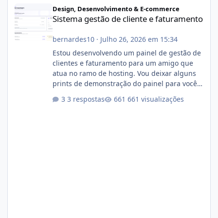
Sistema gestão de cliente e faturamento
Design, Desenvolvimento & E-commerce
Sistema gestão de cliente e faturamento
bernardes10
·
Julho 26, 2026 em 15:34
Estou desenvolvendo um painel de gestão de
clientes e faturamento para um amigo que
atua no ramo de hosting. Vou deixar alguns
prints de demonstração do painel para vocês
darem a opinião de vocês. O sistema já está
3 respostas
661 visualizações
com cerca de 80% concluído e conta com
gerenciamento de servidores de jogos, VPS e
hospedagem cPanel. Fico no aguardo do
feedback de vocês. TMJ! 🚀 Aceito críticas
construtivas!