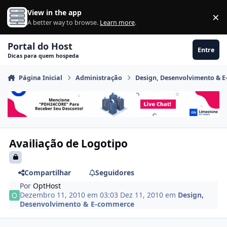
Ir para conteúdo
View in the app
×
Di
A better way to browse.
Learn more
.
Portal do Host
Entre
Dicas para quem hospeda
Página Inicial
Administração
Design, Desenvolvimento & 
Availiação de Logotipo
Compartilhar
Seguidores
Por
OptHost
Dezembro 11, 2010 em 03:03
Dez 11, 2010
em
Design,
Desenvolvimento & E-commerce