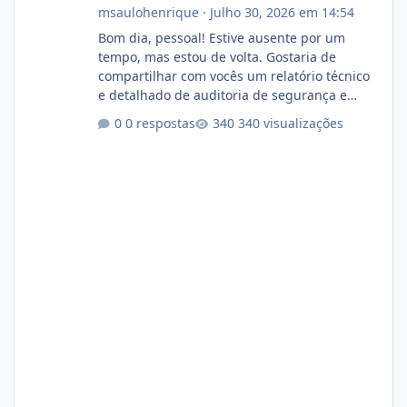
msaulohenrique
·
Julho 30, 2026 em 14:54
Bom dia, pessoal! Estive ausente por um
tempo, mas estou de volta. Gostaria de
compartilhar com vocês um relatório técnico
e detalhado de auditoria de segurança e
conformidade referente ao VOXPANEL (versão
0 respostas
340 visualizações
atualmente em circulação e comercialização
no mercado). 1. Análise de Integridade dos
Arquivos Arquivo Tamanho Conteúdo
Identificado Integridade video.zip 623.85 MB
Painel de streaming de vídeo, binários
Wowza, FFmpeg e scripts AlmaLinux Íntegro
audio.zip 507.08 MB Painel PHP de áudio,
AutoDJ,