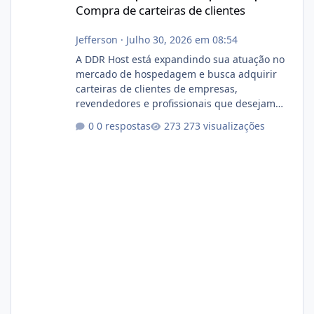
Compra de carteiras de clientes
Jefferson
·
Julho 30, 2026 em 08:54
A DDR Host está expandindo sua atuação no
mercado de hospedagem e busca adquirir
carteiras de clientes de empresas,
revendedores e profissionais que desejam
encerrar suas atividades ou reduzir sua
0 respostas
273 visualizações
operação. Se você possui clientes ativos de
hospedagem de sites, hospedagem revenda
(cPanel, DirectAdmin ou Plesk), podemos
apresentar uma proposta justa, transparente
e com total sigilo durante todo o processo. O
que buscamos Estamos interessados
principalmente em: Carteiras de clientes de
Hospedagem