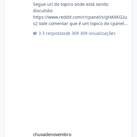
Segue url do topico onde está sendo
discutido:
https://www.reddit.com/r/cpanel/s/gHAXKG2u
s2 Vale comentar que é um topico do cpanel...
Não sei como ta a pegada no da.
3 respostas
309 visualizações
chuvadenovembro