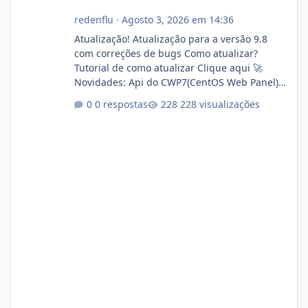
redenflu
·
Agosto 3, 2026 em 14:36
Atualização! Atualização para a versão 9.8
com correções de bugs Como atualizar?
Tutorial de como atualizar Clique aqui 🚀
Novidades: Api do CWP7(CentOS Web Panel)
Link publico para consulta de sub.dominio
0 respostas
228 visualizações
autorizado a usasr o isistem:
https://isistem.com.br/check-license/ Editor
de texto Html para e-mails enviados pelo
sistema 🛠️ Correções: Ajuste no memory limit
do instalador agora com filtros para ajudar o
usuário. Ajuste no valor de renovação de
registro de domínio Ajuste assinatura n