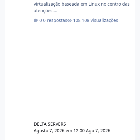
virtualização baseada em Linux no centro das
atenções.
https://cloudlinux.statuspage.io/incidents/dlr
0 respostas
108 visualizações
xjx23zz5f Criamos uma breve explicação:
https://www.deltaservers.com.br/blog/zapsca
pe-cve-2026-64561/
DELTA SERVERS
Agosto 7, 2026 em 12:00
Ago 7, 2026