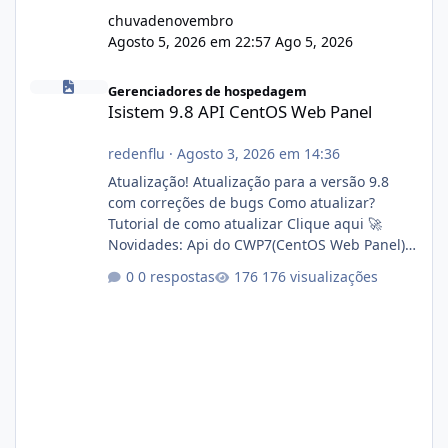
chuvadenovembro
Agosto 5, 2026 em 22:57
Ago 5, 2026
Isistem 9.8 API CentOS Web Panel
Gerenciadores de hospedagem
Isistem 9.8 API CentOS Web Panel
redenflu
·
Agosto 3, 2026 em 14:36
Atualização! Atualização para a versão 9.8
com correções de bugs Como atualizar?
Tutorial de como atualizar Clique aqui 🚀
Novidades: Api do CWP7(CentOS Web Panel)
Link publico para consulta de sub.dominio
0 respostas
176 visualizações
autorizado a usasr o isistem:
https://isistem.com.br/check-license/ Editor
de texto Html para e-mails enviados pelo
sistema 🛠️ Correções: Ajuste no memory limit
do instalador agora com filtros para ajudar o
usuário. Ajuste no valor de renovação de
registro de domínio Ajuste assinatura n