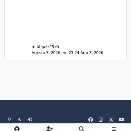
mlblopes1995
Agosto 3, 2026 em 23:24
Ago 3, 2026
Light Mode
Dark Mode
System Preference
f
i
x
y
a
n
o
Idiomas
Tema
Política De Privacidade
Contato