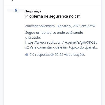
Problema de segurança no csf
Segurança
Problema de segurança no csf
chuvadenovembro
·
Agosto 5, 2026 em 22:57
Segue url do topico onde está sendo
discutido:
https://www.reddit.com/r/cpanel/s/gHAXKG2u
s2 Vale comentar que é um topico do cpanel...
Não sei como ta a pegada no da.
0 respostas
52 visualizações