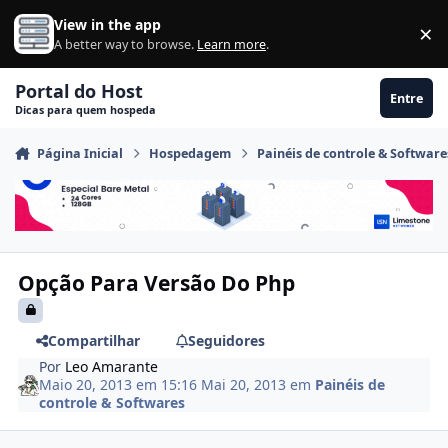
Ir para conteúdo
View in the app
×
Di
A better way to browse.
Learn more
.
Portal do Host
Entre
Dicas para quem hospeda
Página Inicial
Hospedagem
Painéis de controle & Software
Opção Para Versão Do Php
Compartilhar
Seguidores
Por
Leo Amarante
Maio 20, 2013 em 15:16
Mai 20, 2013
em
Painéis de
controle & Softwares