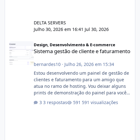
DELTA SERVERS
Julho 30, 2026 em 16:41
Jul 30, 2026
Sistema gestão de cliente e faturamento
Design, Desenvolvimento & E-commerce
Sistema gestão de cliente e faturamento
bernardes10
·
Julho 26, 2026 em 15:34
Estou desenvolvendo um painel de gestão de
clientes e faturamento para um amigo que
atua no ramo de hosting. Vou deixar alguns
prints de demonstração do painel para vocês
darem a opinião de vocês. O sistema já está
3 respostas
591 visualizações
com cerca de 80% concluído e conta com
gerenciamento de servidores de jogos, VPS e
hospedagem cPanel. Fico no aguardo do
feedback de vocês. TMJ! 🚀 Aceito críticas
construtivas!