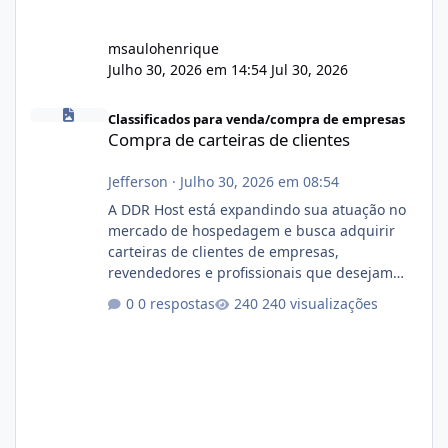
msaulohenrique
Julho 30, 2026 em 14:54
Jul 30, 2026
Compra de carteiras de clientes
Classificados para venda/compra de empresas
Compra de carteiras de clientes
Jefferson
·
Julho 30, 2026 em 08:54
A DDR Host está expandindo sua atuação no
mercado de hospedagem e busca adquirir
carteiras de clientes de empresas,
revendedores e profissionais que desejam
encerrar suas atividades ou reduzir sua
0 respostas
240 visualizações
operação. Se você possui clientes ativos de
hospedagem de sites, hospedagem revenda
(cPanel, DirectAdmin ou Plesk), podemos
apresentar uma proposta justa, transparente
e com total sigilo durante todo o processo. O
que buscamos Estamos interessados
principalmente em: Carteiras de clientes de