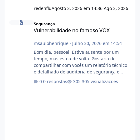
redenflu
Agosto 3, 2026 em 14:36
Ago 3, 2026
Vulnerabilidade no famoso VOX
Segurança
Vulnerabilidade no famoso VOX
msaulohenrique
·
Julho 30, 2026 em 14:54
Bom dia, pessoal! Estive ausente por um
tempo, mas estou de volta. Gostaria de
compartilhar com vocês um relatório técnico
e detalhado de auditoria de segurança e
conformidade referente ao VOXPANEL (versão
0 respostas
305 visualizações
atualmente em circulação e comercialização
no mercado). 1. Análise de Integridade dos
Arquivos Arquivo Tamanho Conteúdo
Identificado Integridade video.zip 623.85 MB
Painel de streaming de vídeo, binários
Wowza, FFmpeg e scripts AlmaLinux Íntegro
audio.zip 507.08 MB Painel PHP de áudio,
AutoDJ,