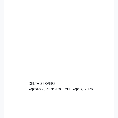
https://www.deltaservers.com.br/blog/zapsca
pe-cve-2026-64561/
DELTA SERVERS
Agosto 7, 2026 em 12:00
Ago 7, 2026