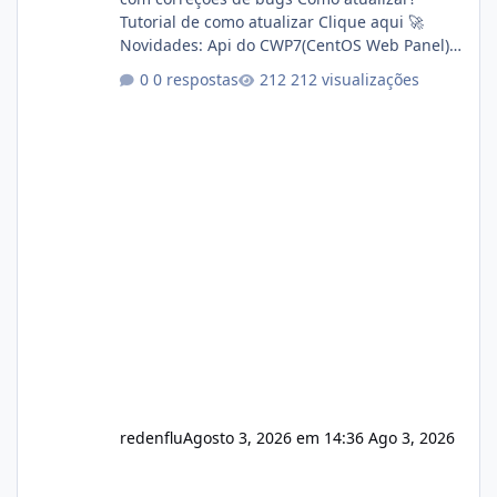
Tutorial de como atualizar Clique aqui 🚀
Novidades: Api do CWP7(CentOS Web Panel)
Link publico para consulta de sub.dominio
0 respostas
212 visualizações
autorizado a usasr o isistem:
https://isistem.com.br/check-license/ Editor
de texto Html para e-mails enviados pelo
sistema 🛠️ Correções: Ajuste no memory limit
do instalador agora com filtros para ajudar o
usuário. Ajuste no valor de renovação de
registro de domínio Ajuste assinatura n
redenflu
Agosto 3, 2026 em 14:36
Ago 3, 2026