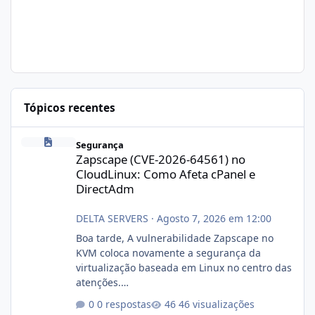
Tópicos recentes
Zapscape (CVE-2026-64561) no CloudLinux: Como Afeta cPanel e
Segurança
Zapscape (CVE-2026-64561) no
CloudLinux: Como Afeta cPanel e
DirectAdm
DELTA SERVERS
·
Agosto 7, 2026 em 12:00
Boa tarde, A vulnerabilidade Zapscape no
KVM coloca novamente a segurança da
virtualização baseada em Linux no centro das
atenções.
https://cloudlinux.statuspage.io/incidents/dlr
0 respostas
46 visualizações
xjx23zz5f Criamos uma breve explicação: