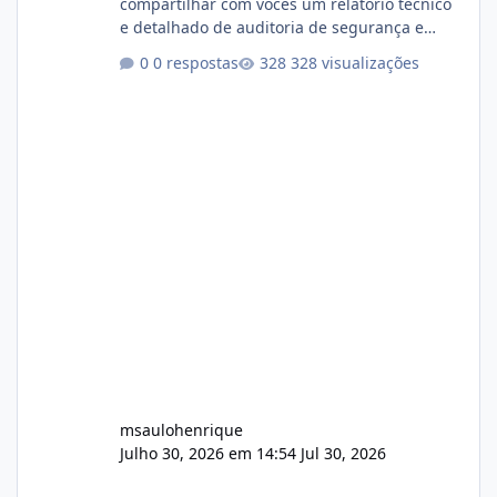
compartilhar com vocês um relatório técnico
e detalhado de auditoria de segurança e
conformidade referente ao VOXPANEL (versão
0 respostas
328 visualizações
atualmente em circulação e comercialização
no mercado). 1. Análise de Integridade dos
Arquivos Arquivo Tamanho Conteúdo
Identificado Integridade video.zip 623.85 MB
Painel de streaming de vídeo, binários
Wowza, FFmpeg e scripts AlmaLinux Íntegro
audio.zip 507.08 MB Painel PHP de áudio,
AutoDJ,
msaulohenrique
Julho 30, 2026 em 14:54
Jul 30, 2026