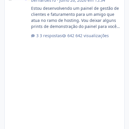
bernardes10
·
Julho 26, 2026 em 15:34
Estou desenvolvendo um painel de gestão de
clientes e faturamento para um amigo que
atua no ramo de hosting. Vou deixar alguns
prints de demonstração do painel para vocês
darem a opinião de vocês. O sistema já está
3 respostas
642 visualizações
com cerca de 80% concluído e conta com
gerenciamento de servidores de jogos, VPS e
hospedagem cPanel. Fico no aguardo do
feedback de vocês. TMJ! 🚀 Aceito críticas
construtivas!