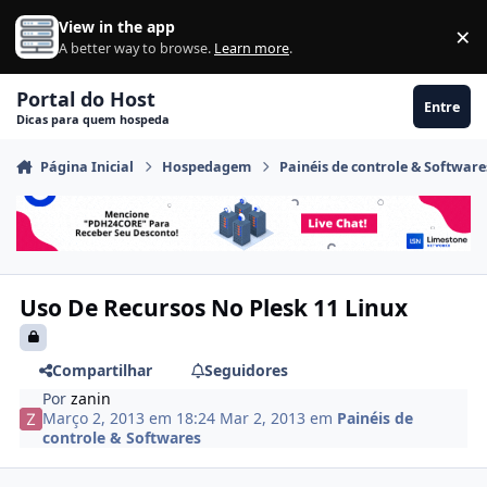
Ir para conteúdo
View in the app
×
Di
A better way to browse.
Learn more
.
Portal do Host
Entre
Dicas para quem hospeda
Página Inicial
Hospedagem
Painéis de controle & Software
Uso De Recursos No Plesk 11 Linux
Compartilhar
Seguidores
Por
zanin
Março 2, 2013 em 18:24
Mar 2, 2013
em
Painéis de
controle & Softwares