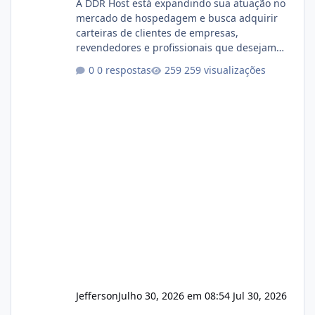
A DDR Host está expandindo sua atuação no
mercado de hospedagem e busca adquirir
carteiras de clientes de empresas,
revendedores e profissionais que desejam
encerrar suas atividades ou reduzir sua
0 respostas
259 visualizações
operação. Se você possui clientes ativos de
hospedagem de sites, hospedagem revenda
(cPanel, DirectAdmin ou Plesk), podemos
apresentar uma proposta justa, transparente
e com total sigilo durante todo o processo. O
que buscamos Estamos interessados
principalmente em: Carteiras de clientes de
Hospedagem
Jefferson
Julho 30, 2026 em 08:54
Jul 30, 2026