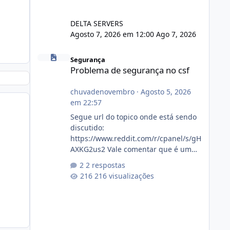
DELTA SERVERS
Agosto 7, 2026 em 12:00
Ago 7, 2026
Problema de segurança no csf
Segurança
Problema de segurança no csf
chuvadenovembro
·
Agosto 5, 2026
em 22:57
Segue url do topico onde está sendo
discutido:
https://www.reddit.com/r/cpanel/s/gH
AXKG2us2 Vale comentar que é um
topico do cpanel... Não sei como ta a
2 respostas
pegada no da.
216 visualizações