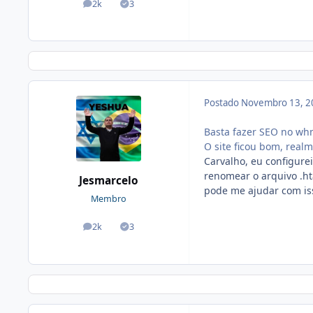
2k
3
posts
Soluções
Postado
Novembro 13, 2
Basta fazer SEO no wh
O site ficou bom, real
Carvalho, eu configur
renomear o arquivo .ht
Jesmarcelo
pode me ajudar com is
Membro
2k
3
posts
Soluções