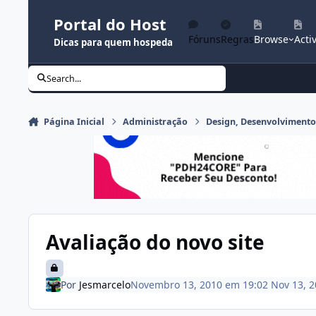
Ir para conteúdo
Portal do Host
Fóruns
Regras
Browse
Activ
Dicas para quem hospeda
Search...
Página Inicial
Administração
Design, Desenvolviment
Avaliação do novo site
Por
Jesmarcelo
Novembro 13, 2010 em 19:02
Nov 13, 