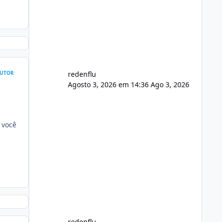
usuário. Ajuste no valor de renovação
de registro de domínio Ajuste
assinatura n
UTOR
redenflu
Agosto 3, 2026 em 14:36
Ago 3, 2026
 você
redenflu