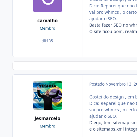
Dica: Reparei que nao 
vai pro whmcs , o cert
ajudar o SEO.
carvalho
Basta fazer SEO no wh
Membro
O site ficou bom, real
135
posts
Postado
Novembro 13, 2
Gostei do design , em
Dica: Reparei que nao 
vai pro whmcs , o cert
ajudar o SEO.
Jesmarcelo
Diego, tem sitemap sim
Membro
e o sitemaps.xml integ