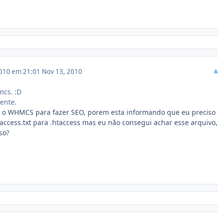
010 em 21:01
Nov 13, 2010
A
mcs. :D
mente.
ei o WHMCS para fazer SEO, porem esta informando que eu preciso
access.txt para .htaccess mas eu não consegui achar esse arquivo,
so?