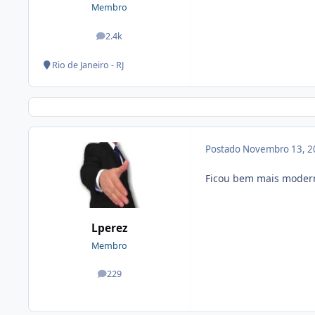
Membro
2.4k
posts
Rio de Janeiro - RJ
Postado
Novembro 13, 2
Ficou bem mais moderno
Lperez
Membro
229
posts