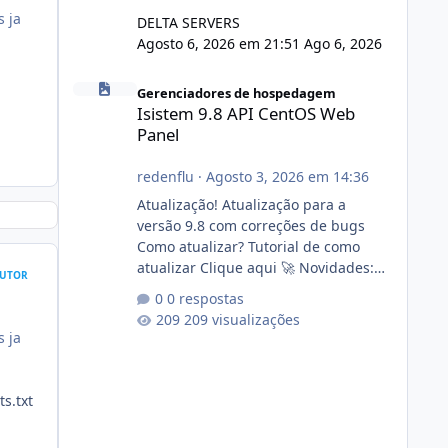
s ja
DELTA SERVERS
Agosto 6, 2026 em 21:51
Ago 6, 2026
Isistem 9.8 API CentOS Web Panel
Gerenciadores de hospedagem
Isistem 9.8 API CentOS Web
Panel
redenflu
·
Agosto 3, 2026 em 14:36
Atualização! Atualização para a
versão 9.8 com correções de bugs
Como atualizar? Tutorial de como
atualizar Clique aqui 🚀 Novidades:
UTOR
Api do CWP7(CentOS Web Panel) Link
0 respostas
publico para consulta de sub.dominio
209 visualizações
autorizado a usasr o isistem:
s ja
https://isistem.com.br/check-license/
Editor de texto Html para e-mails
enviados pelo sistema 🛠️ Correções:
s.txt
Ajuste no memory limit do instalador
agora com filtros para ajudar o