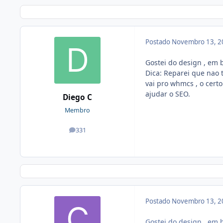
Postado
Novembro 13, 2
Gostei do design , em
Dica: Reparei que nao 
vai pro whmcs , o cert
ajudar o SEO.
Diego C
Membro
331
posts
Postado
Novembro 13, 2
Gostei do design , em