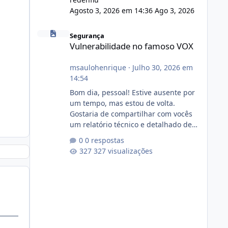
Agosto 3, 2026 em 14:36
Ago 3, 2026
Vulnerabilidade no famoso VOX
Segurança
Vulnerabilidade no famoso VOX
msaulohenrique
·
Julho 30, 2026 em
14:54
Bom dia, pessoal! Estive ausente por
um tempo, mas estou de volta.
Gostaria de compartilhar com vocês
um relatório técnico e detalhado de
auditoria de segurança e
0 respostas
conformidade referente
327 visualizações
ao VOXPANEL (versão atualmente em
circulação e comercialização no
mercado). 1. Análise de Integridade
dos Arquivos Arquivo Tamanho
Conteúdo Identificado Integridade
video.zip 623.85 MB Painel de
streaming de vídeo, binários Wowza,