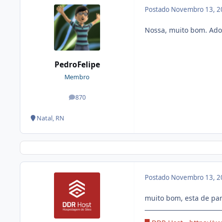
Postado
Novembro 13, 2
Nossa, muito bom. Ado
PedroFelipe
Membro
870
posts
Natal, RN
Postado
Novembro 13, 2
muito bom, esta de pa