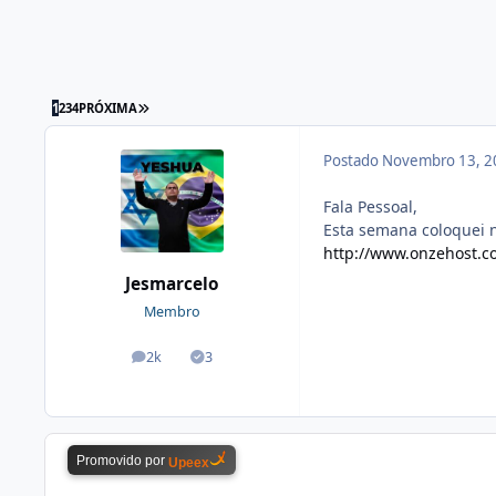
1
2
3
4
PRÓXIMA
Postado
Novembro 13, 2
Fala Pessoal,
Esta semana coloquei n
http://www.onzehost.c
Jesmarcelo
Membro
2k
3
posts
Soluções