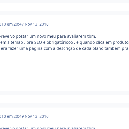
010 em 20:47
Nov 13, 2010
 breve vo postar um novo meu para avaliarem tbm.
tem sitemap , pra SEO e obrigatóriooo , e quando clica em produto
o era fazer uma pagina com a descrição de cada plano tambem pra
010 em 20:49
Nov 13, 2010
 breve vo postar um novo meu para avaliarem tbm.