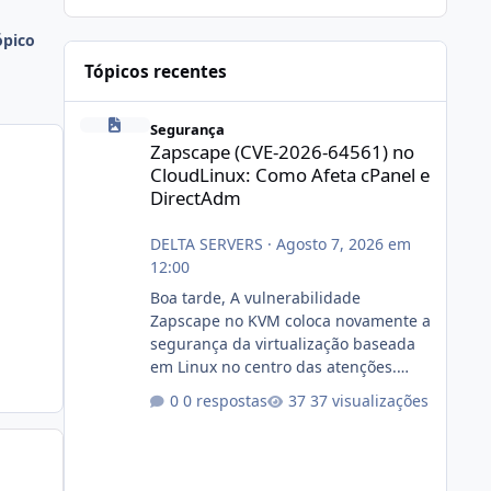
ópico
Tópicos recentes
Zapscape (CVE-2026-64561) no CloudLinux: Como Afeta cP
Segurança
Zapscape (CVE-2026-64561) no
CloudLinux: Como Afeta cPanel e
DirectAdm
DELTA SERVERS
·
Agosto 7, 2026 em
12:00
Boa tarde, A vulnerabilidade
Zapscape no KVM coloca novamente a
segurança da virtualização baseada
em Linux no centro das atenções.
https://cloudlinux.statuspage.io/incid
0 respostas
37 visualizações
ents/dlrxjx23zz5f Criamos uma breve
explicação:
https://www.deltaservers.com.br/blog
/zapscape-cve-2026-64561/