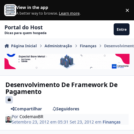
Ir para conteúdo
View in the app
×
Di
A better way to browse.
Learn more
.
Portal do Host
Entre
Dicas para quem hospeda
Página Inicial
Administração
Finanças
Desenvolvimen
Desenvolvimento De Framework De
Pagamento
Compartilhar
Seguidores
Por
CodemaxBR
Setembro 23, 2012 em 05:31
Set 23, 2012
em
Finanças