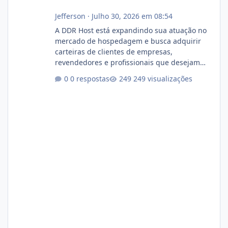
Jefferson
·
Julho 30, 2026 em 08:54
A DDR Host está expandindo sua atuação no
mercado de hospedagem e busca adquirir
carteiras de clientes de empresas,
revendedores e profissionais que desejam
encerrar suas atividades ou reduzir sua
0 respostas
249 visualizações
operação. Se você possui clientes ativos de
hospedagem de sites, hospedagem revenda
(cPanel, DirectAdmin ou Plesk), podemos
apresentar uma proposta justa, transparente
e com total sigilo durante todo o processo. O
que buscamos Estamos interessados
principalmente em: Carteiras de clientes de
Hospedagem