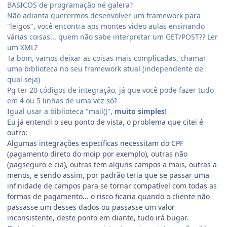
BASICOS de programação né galera?
Não adianta querermos desenvolver um framework para
"leigos", você encontra aos montes video aulas ensinando
várias coisas... quem não sabe interpretar um GET/POST?? Ler
um XML?
Ta bom, vamos deixar as coisas mais complicadas, chamar
uma biblioteca no seu framework atual (independente de
qual seja)
Pq ter 20 códigos de integração, já que você pode fazer tudo
em 4 ou 5 linhas de uma vez só?
Igual usar a biblioteca "mail()",
muito simples
!
Eu já entendi o seu ponto de vista, o problema que citei é
outro:
Algumas integrações específicas necessitam do CPF
(pagamento direto do moip por exemplo), outras não
(pagseguro e cia), outras tem alguns campos a mais, outras a
menos, e sendo assim, por padrão teria que se passar uma
infinidade de campos para se tornar compatível com todas as
formas de pagamento... o risco ficaria quando o cliente não
passasse um desses dados ou passasse um valor
inconsistente, deste ponto em diante, tudo irá bugar.