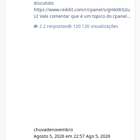
discutido:
https://www.reddit.com/r/cpanel/s/gHAXKG2u
s2 Vale comentar que é um topico do cpanel...
Não sei como ta a pegada no da.
2 respostas
120 visualizações
chuvadenovembro
Agosto 5, 2026 em 22:57
Ago 5, 2026