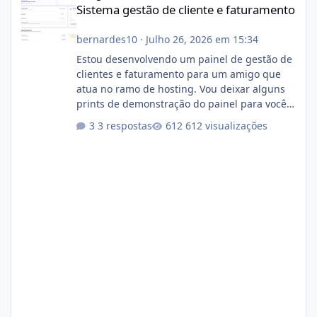
Sistema gestão de cliente e faturamento
bernardes10
·
Julho 26, 2026 em 15:34
Estou desenvolvendo um painel de gestão de
clientes e faturamento para um amigo que
atua no ramo de hosting. Vou deixar alguns
prints de demonstração do painel para vocês
darem a opinião de vocês. O sistema já está
3 respostas
612 visualizações
com cerca de 80% concluído e conta com
gerenciamento de servidores de jogos, VPS e
hospedagem cPanel. Fico no aguardo do
feedback de vocês. TMJ! 🚀 Aceito críticas
construtivas!