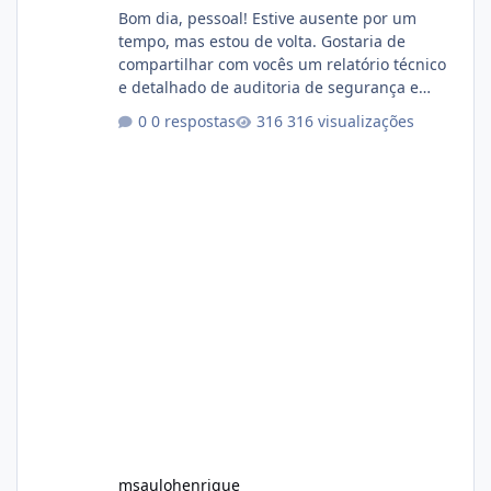
Bom dia, pessoal! Estive ausente por um
tempo, mas estou de volta. Gostaria de
compartilhar com vocês um relatório técnico
e detalhado de auditoria de segurança e
conformidade referente ao VOXPANEL (versão
0 respostas
316 visualizações
atualmente em circulação e comercialização
no mercado). 1. Análise de Integridade dos
Arquivos Arquivo Tamanho Conteúdo
Identificado Integridade video.zip 623.85 MB
Painel de streaming de vídeo, binários
Wowza, FFmpeg e scripts AlmaLinux Íntegro
audio.zip 507.08 MB Painel PHP de áudio,
AutoDJ,
msaulohenrique