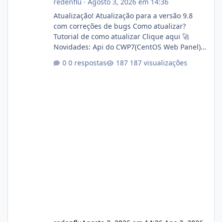
redenflu
·
Agosto 3, 2026 em 14:36
Atualização! Atualização para a versão 9.8
com correções de bugs Como atualizar?
Tutorial de como atualizar Clique aqui 🚀
Novidades: Api do CWP7(CentOS Web Panel)
Link publico para consulta de sub.dominio
0 respostas
187 visualizações
autorizado a usasr o isistem:
https://isistem.com.br/check-license/ Editor
de texto Html para e-mails enviados pelo
sistema 🛠️ Correções: Ajuste no memory limit
do instalador agora com filtros para ajudar o
usuário. Ajuste no valor de renovação de
registro de domínio Ajuste assinatura n