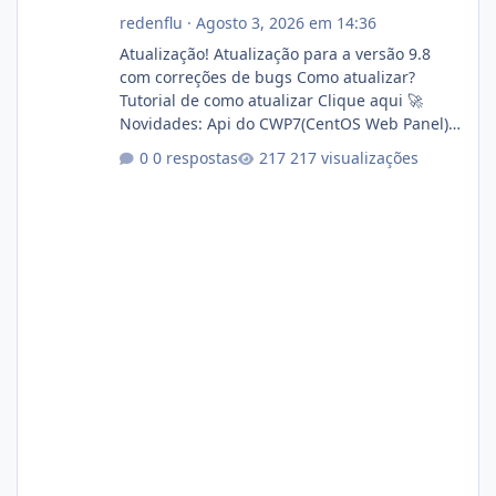
redenflu
·
Agosto 3, 2026 em 14:36
Atualização! Atualização para a versão 9.8
com correções de bugs Como atualizar?
Tutorial de como atualizar Clique aqui 🚀
Novidades: Api do CWP7(CentOS Web Panel)
Link publico para consulta de sub.dominio
0 respostas
217 visualizações
autorizado a usasr o isistem:
https://isistem.com.br/check-license/ Editor
de texto Html para e-mails enviados pelo
sistema 🛠️ Correções: Ajuste no memory limit
do instalador agora com filtros para ajudar o
usuário. Ajuste no valor de renovação de
registro de domínio Ajuste assinatura n