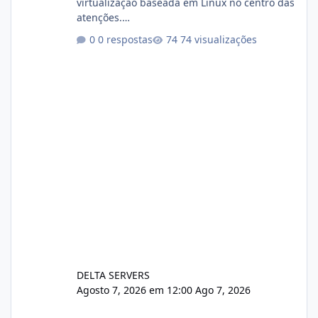
virtualização baseada em Linux no centro das
atenções.
https://cloudlinux.statuspage.io/incidents/dlr
0 respostas
74 visualizações
xjx23zz5f Criamos uma breve explicação:
https://www.deltaservers.com.br/blog/zapsca
pe-cve-2026-64561/
DELTA SERVERS
Agosto 7, 2026 em 12:00
Ago 7, 2026