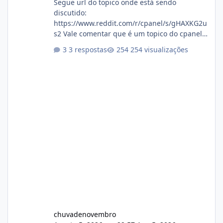
Segue url do topico onde está sendo
discutido:
https://www.reddit.com/r/cpanel/s/gHAXKG2u
s2 Vale comentar que é um topico do cpanel...
Não sei como ta a pegada no da.
3 respostas
254 visualizações
chuvadenovembro