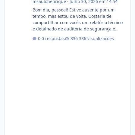
msaulohenrique
·
Julho 30, 2026 em 14:54
Bom dia, pessoal! Estive ausente por um
tempo, mas estou de volta. Gostaria de
compartilhar com vocês um relatório técnico
e detalhado de auditoria de segurança e
conformidade referente ao VOXPANEL (versão
0 respostas
336 visualizações
atualmente em circulação e comercialização
no mercado). 1. Análise de Integridade dos
Arquivos Arquivo Tamanho Conteúdo
Identificado Integridade video.zip 623.85 MB
Painel de streaming de vídeo, binários
Wowza, FFmpeg e scripts AlmaLinux Íntegro
audio.zip 507.08 MB Painel PHP de áudio,
AutoDJ,