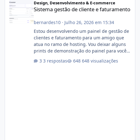
Design, Desenvolvimento & E-commerce
Sistema gestão de cliente e faturamento
bernardes10
·
Julho 26, 2026 em 15:34
Estou desenvolvendo um painel de gestão de
clientes e faturamento para um amigo que
atua no ramo de hosting. Vou deixar alguns
prints de demonstração do painel para vocês
darem a opinião de vocês. O sistema já está
3 respostas
648 visualizações
com cerca de 80% concluído e conta com
gerenciamento de servidores de jogos, VPS e
hospedagem cPanel. Fico no aguardo do
feedback de vocês. TMJ! 🚀 Aceito críticas
construtivas!