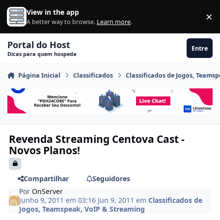
Ir para conteúdo
View in the app
×
Di
A better way to browse.
Learn more
.
Portal do Host
Entre
Dicas para quem hospeda
Página Inicial
Classificados
Classificados de Jogos, Teams
Revenda Streaming Centova Cast -
Novos Planos!
Compartilhar
Seguidores
Por
OnServer
Junho 9, 2011 em 03:16
Jun 9, 2011
em
Classificados de
Jogos, Teamspeak, VoIP & Streaming