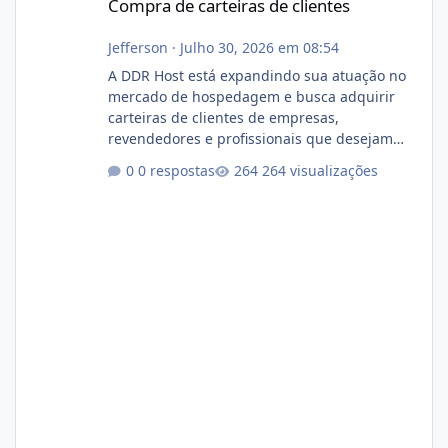
Compra de carteiras de clientes
Jefferson
·
Julho 30, 2026 em 08:54
A DDR Host está expandindo sua atuação no
mercado de hospedagem e busca adquirir
carteiras de clientes de empresas,
revendedores e profissionais que desejam
encerrar suas atividades ou reduzir sua
0 respostas
264 visualizações
operação. Se você possui clientes ativos de
hospedagem de sites, hospedagem revenda
(cPanel, DirectAdmin ou Plesk), podemos
apresentar uma proposta justa, transparente
e com total sigilo durante todo o processo. O
que buscamos Estamos interessados
principalmente em: Carteiras de clientes de
Hospedagem