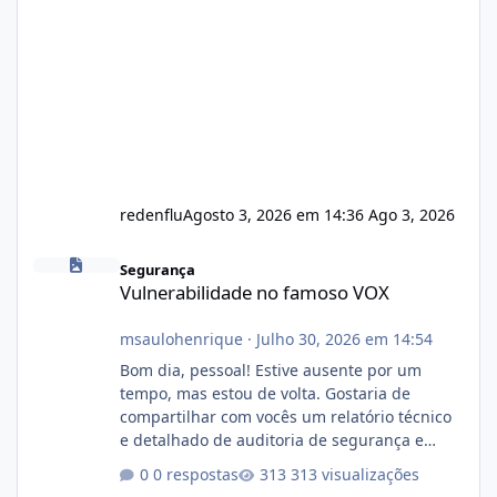
redenflu
Agosto 3, 2026 em 14:36
Ago 3, 2026
Vulnerabilidade no famoso VOX
Segurança
Vulnerabilidade no famoso VOX
msaulohenrique
·
Julho 30, 2026 em 14:54
Bom dia, pessoal! Estive ausente por um
tempo, mas estou de volta. Gostaria de
compartilhar com vocês um relatório técnico
e detalhado de auditoria de segurança e
conformidade referente ao VOXPANEL (versão
0 respostas
313 visualizações
atualmente em circulação e comercialização