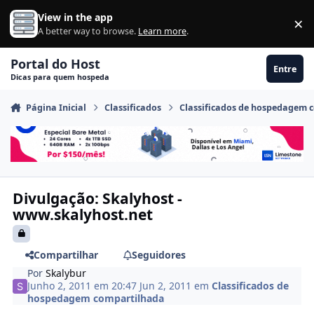
Ir para conteúdo
View in the app
×
Di
A better way to browse.
Learn more
.
Portal do Host
Entre
Dicas para quem hospeda
Página Inicial
Classificados
Classificados de hospedagem 
Divulgação: Skalyhost -
www.skalyhost.net
Compartilhar
Seguidores
Por
Skalybur
Junho 2, 2011 em 20:47
Jun 2, 2011
em
Classificados de
hospedagem compartilhada