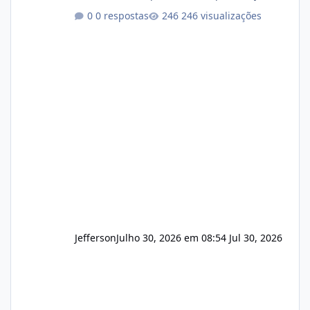
encerrar suas atividades ou reduzir sua
0 respostas
246 visualizações
operação. Se você possui clientes ativos de
hospedagem de sites, hospedagem revenda
(cPanel, DirectAdmin ou Plesk), podemos
apresentar uma proposta justa, transparente
e com total sigilo durante todo o processo. O
que buscamos Estamos interessados
principalmente em: Carteiras de clientes de
Hospedagem
Jefferson
Julho 30, 2026 em 08:54
Jul 30, 2026