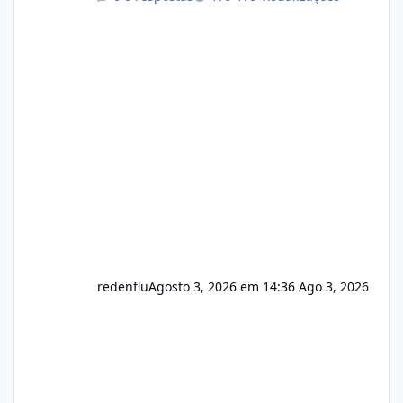
autorizado a usasr o isistem:
https://isistem.com.br/check-license/ Editor
de texto Html para e-mails enviados pelo
sistema 🛠️ Correções: Ajuste no memory limit
do instalador agora com filtros para ajudar o
usuário. Ajuste no valor de renovação de
registro de domínio Ajuste assinatura n
redenflu
Agosto 3, 2026 em 14:36
Ago 3, 2026