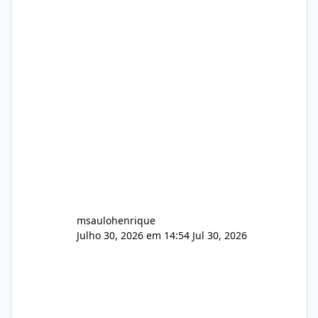
no mercado). 1. Análise de Integridade dos
Arquivos Arquivo Tamanho Conteúdo
Identificado Integridade video.zip 623.85 MB
Painel de streaming de vídeo, binários
Wowza, FFmpeg e scripts AlmaLinux Íntegro
audio.zip 507.08 MB Painel PHP de áudio,
AutoDJ,
msaulohenrique
Julho 30, 2026 em 14:54
Jul 30, 2026