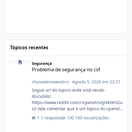
Tópicos recentes
Problema de segurança no csf
Segurança
Problema de segurança no csf
chuvadenovembro
·
Agosto 5, 2026 em 22:57
Segue url do topico onde está sendo
discutido:
https://www.reddit.com/r/cpanel/s/gHAXKG2u
s2 Vale comentar que é um topico do cpanel...
Não sei como ta a pegada no da.
1 resposta
100 visualizações