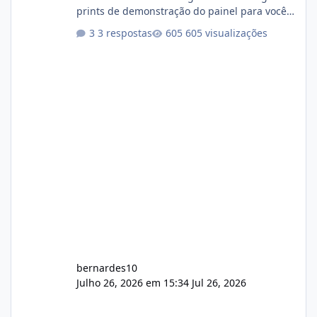
prints de demonstração do painel para vocês
darem a opinião de vocês. O sistema já está
3 respostas
605 visualizações
com cerca de 80% concluído e conta com
gerenciamento de servidores de jogos, VPS e
hospedagem cPanel. Fico no aguardo do
feedback de vocês. TMJ! 🚀 Aceito críticas
construtivas!
bernardes10
Julho 26, 2026 em 15:34
Jul 26, 2026