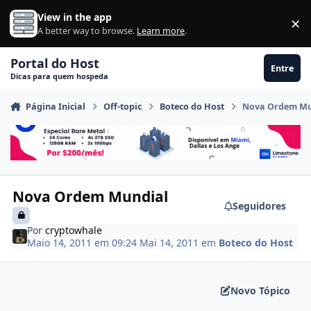
Ir para conteúdo
View in the app
×
Di
A better way to browse.
Learn more
.
Portal do Host
Entre
Dicas para quem hospeda
Página Inicial
Off-topic
Boteco do Host
Nova Ordem Mu
Nova Ordem Mundial
Seguidores
Por
cryptowhale
Maio 14, 2011 em 09:24
Mai 14, 2011
em
Boteco do Host
Novo Tópico