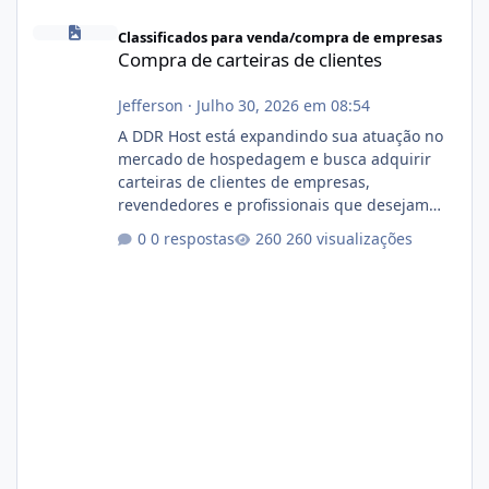
Compra de carteiras de clientes
Classificados para venda/compra de empresas
Compra de carteiras de clientes
Jefferson
·
Julho 30, 2026 em 08:54
A DDR Host está expandindo sua atuação no
mercado de hospedagem e busca adquirir
carteiras de clientes de empresas,
revendedores e profissionais que desejam
encerrar suas atividades ou reduzir sua
0 respostas
260 visualizações
operação. Se você possui clientes ativos de
hospedagem de sites, hospedagem revenda
(cPanel, DirectAdmin ou Plesk), podemos
apresentar uma proposta justa, transparente
e com total sigilo durante todo o processo. O
que buscamos Estamos interessados
principalmente em: Carteiras de clientes de
Hospedagem