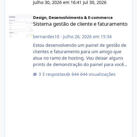
Julho 30, 2026 em 16:41
Jul 30, 2026
Sistema gestão de cliente e faturamento
Design, Desenvolvimento & E-commerce
Sistema gestão de cliente e faturamento
bernardes10
·
Julho 26, 2026 em 15:34
Estou desenvolvendo um painel de gestão de
clientes e faturamento para um amigo que
atua no ramo de hosting. Vou deixar alguns
prints de demonstração do painel para vocês
darem a opinião de vocês. O sistema já está
3 respostas
644 visualizações
com cerca de 80% concluído e conta com
gerenciamento de servidores de jogos, VPS e
hospedagem cPanel. Fico no aguardo do
feedback de vocês. TMJ! 🚀 Aceito críticas
construtivas!