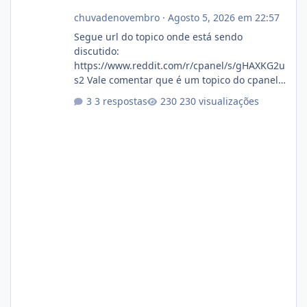
chuvadenovembro
·
Agosto 5, 2026 em 22:57
Segue url do topico onde está sendo
discutido:
https://www.reddit.com/r/cpanel/s/gHAXKG2u
s2 Vale comentar que é um topico do cpanel...
Não sei como ta a pegada no da.
3 respostas
230 visualizações