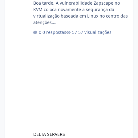
Boa tarde, A vulnerabilidade Zapscape no
KVM coloca novamente a segurança da
virtualização baseada em Linux no centro das
atenções.
https://cloudlinux.statuspage.io/incidents/dlr
0 respostas
57 visualizações
xjx23zz5f Criamos uma breve explicação:
https://www.deltaservers.com.br/blog/zapsca
pe-cve-2026-64561/
DELTA SERVERS