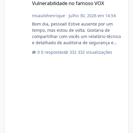
Vulnerabilidade no famoso VOX
msaulohenrique
·
Julho 30, 2026 em 14:54
Bom dia, pessoal! Estive ausente por um
tempo, mas estou de volta. Gostaria de
compartilhar com vocês um relatório técnico
e detalhado de auditoria de segurança e
conformidade referente ao VOXPANEL (versão
0 respostas
332 visualizações
atualmente em circulação e comercialização
no mercado). 1. Análise de Integridade dos
Arquivos Arquivo Tamanho Conteúdo
Identificado Integridade video.zip 623.85 MB
Painel de streaming de vídeo, binários
Wowza, FFmpeg e scripts AlmaLinux Íntegro
audio.zip 507.08 MB Painel PHP de áudio,
AutoDJ,