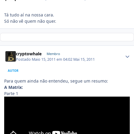
Tá tudo aí na nossa cara.
Só não vê quem não quer.
cryptowhale
Membro
Postado
Maio 15, 2011 em 04:02
Mai 15, 2011
AUTOR
Para quem ainda não entendeu, segue um resumo:
A Matrix:
Parte 1