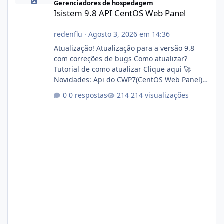
Gerenciadores de hospedagem
Isistem 9.8 API CentOS Web Panel
redenflu
·
Agosto 3, 2026 em 14:36
Atualização! Atualização para a versão 9.8
com correções de bugs Como atualizar?
Tutorial de como atualizar Clique aqui 🚀
Novidades: Api do CWP7(CentOS Web Panel)
Link publico para consulta de sub.dominio
0 respostas
214 visualizações
autorizado a usasr o isistem:
https://isistem.com.br/check-license/ Editor
de texto Html para e-mails enviados pelo
sistema 🛠️ Correções: Ajuste no memory limit
do instalador agora com filtros para ajudar o
usuário. Ajuste no valor de renovação de
registro de domínio Ajuste assinatura n