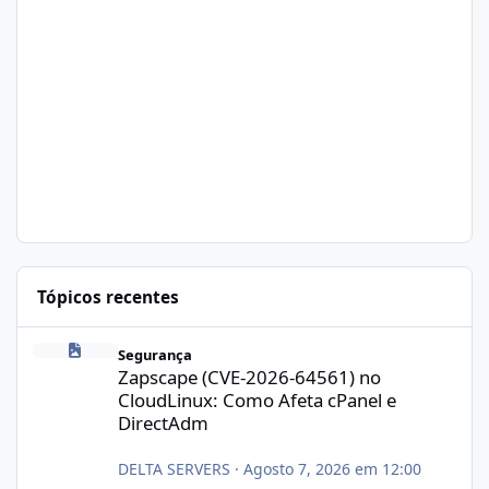
Tópicos recentes
Zapscape (CVE-2026-64561) no CloudLinux: Como Afeta cPanel e
Segurança
Zapscape (CVE-2026-64561) no
CloudLinux: Como Afeta cPanel e
DirectAdm
DELTA SERVERS
·
Agosto 7, 2026 em 12:00