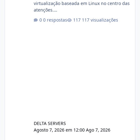
virtualização baseada em Linux no centro das
atenções.
https://cloudlinux.statuspage.io/incidents/dlr
0 respostas
117 visualizações
xjx23zz5f Criamos uma breve explicação:
https://www.deltaservers.com.br/blog/zapsca
pe-cve-2026-64561/
DELTA SERVERS
Agosto 7, 2026 em 12:00
Ago 7, 2026