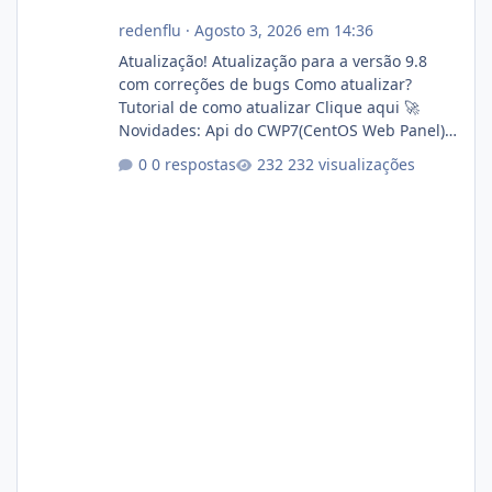
redenflu
·
Agosto 3, 2026 em 14:36
Atualização! Atualização para a versão 9.8
com correções de bugs Como atualizar?
Tutorial de como atualizar Clique aqui 🚀
Novidades: Api do CWP7(CentOS Web Panel)
Link publico para consulta de sub.dominio
0 respostas
232 visualizações
autorizado a usasr o isistem:
https://isistem.com.br/check-license/ Editor
de texto Html para e-mails enviados pelo
sistema 🛠️ Correções: Ajuste no memory limit
do instalador agora com filtros para ajudar o
usuário. Ajuste no valor de renovação de
registro de domínio Ajuste assinatura n