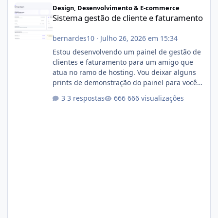
Sistema gestão de cliente e faturamento
Design, Desenvolvimento & E-commerce
Sistema gestão de cliente e faturamento
bernardes10
·
Julho 26, 2026 em 15:34
Estou desenvolvendo um painel de gestão de
clientes e faturamento para um amigo que
atua no ramo de hosting. Vou deixar alguns
prints de demonstração do painel para vocês
darem a opinião de vocês. O sistema já está
3 respostas
666 visualizações
com cerca de 80% concluído e conta com
gerenciamento de servidores de jogos, VPS e
hospedagem cPanel. Fico no aguardo do
feedback de vocês. TMJ! 🚀 Aceito críticas
construtivas!