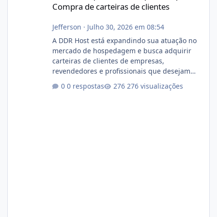
Compra de carteiras de clientes
Jefferson
·
Julho 30, 2026 em 08:54
A DDR Host está expandindo sua atuação no
mercado de hospedagem e busca adquirir
carteiras de clientes de empresas,
revendedores e profissionais que desejam
encerrar suas atividades ou reduzir sua
0 respostas
276 visualizações
operação. Se você possui clientes ativos de
hospedagem de sites, hospedagem revenda
(cPanel, DirectAdmin ou Plesk), podemos
apresentar uma proposta justa, transparente
e com total sigilo durante todo o processo. O
que buscamos Estamos interessados
principalmente em: Carteiras de clientes de
Hospedagem