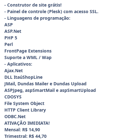
- Construtor de site grátis!
- Painel de controle (Plesk) com acesso SSL.
- Linguagens de programação:
ASP
ASP.Net
PHP 5
Perl
FrontPage Extensions
Suporte a WML / Wap
- Aplicativos:
Ajax.Net
DLL ItaúShopLine
JMail, Dundas Mailer e Dundas Upload
ASPJpeg, aspSmartMail e aspSmartUpload
CDOSYS
File System Object
HTTP Client Library
ODBC.Net
ATIVAÇÃO IMEDIATA!
Mensal: R$ 14,90
Trimestral: R$ 44,70