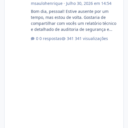
msaulohenrique
·
Julho 30, 2026 em 14:54
Bom dia, pessoal! Estive ausente por um
tempo, mas estou de volta. Gostaria de
compartilhar com vocês um relatório técnico
e detalhado de auditoria de segurança e
conformidade referente ao VOXPANEL (versão
0 respostas
341 visualizações
atualmente em circulação e comercialização
no mercado). 1. Análise de Integridade dos
Arquivos Arquivo Tamanho Conteúdo
Identificado Integridade video.zip 623.85 MB
Painel de streaming de vídeo, binários
Wowza, FFmpeg e scripts AlmaLinux Íntegro
audio.zip 507.08 MB Painel PHP de áudio,
AutoDJ,