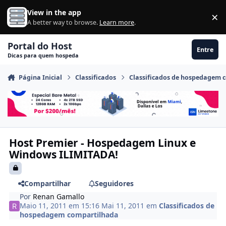
Ir para conteúdo
View in the app
×
Di
A better way to browse.
Learn more
.
Portal do Host
Entre
Dicas para quem hospeda
Página Inicial
Classificados
Classificados de hospedagem 
Host Premier - Hospedagem Linux e
Windows ILIMITADA!
Compartilhar
Seguidores
Por
Renan Gamallo
Maio 11, 2011 em 15:16
Mai 11, 2011
em
Classificados de
hospedagem compartilhada