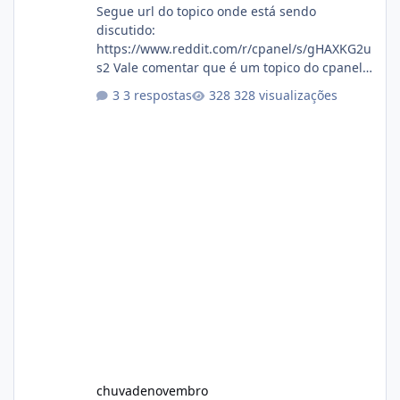
Segue url do topico onde está sendo
discutido:
https://www.reddit.com/r/cpanel/s/gHAXKG2u
s2 Vale comentar que é um topico do cpanel...
Não sei como ta a pegada no da.
3 respostas
328 visualizações
chuvadenovembro